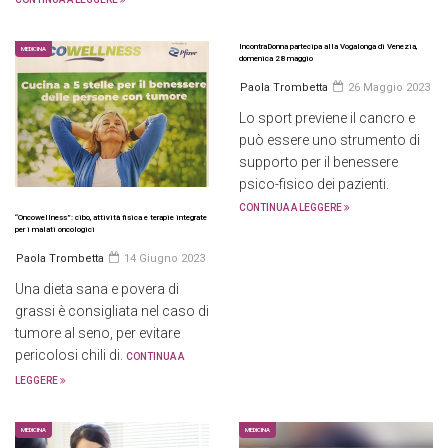
IncontraDonna partecipa alla Vogalonga di Venezia,
MEDICINA
domenica 28 maggio
Paola Trombetta
26 Maggio 2023
Lo sport previene il cancro e
può essere uno strumento di
supporto per il benessere
psico-fisico dei pazienti.
CONTINUA A LEGGERE
“Oncowellness”: cibo, attività fisica e terapie integrate
per i malati oncologici
Paola Trombetta
14 Giugno 2023
Una dieta sana e povera di
grassi è consigliata nel caso di
tumore al seno, per evitare
pericolosi chili di.
CONTINUA A
LEGGERE
MEDICINA
MEDICINA