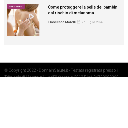
Come proteggere la pelle dei bambini
PIANETA BAMBINO
dal rischio di melanoma
Francesca Morelli
27 Luglio 2026
© Copyright 2022 - DonnaInSalute.it - Testata registrata presso il
Tribunale di Monza: n° 1 dell'8 febbraio 2012 P.IVA 04722080969 -
Privacy Policy
-
Cookie Policy
-
Preferenze