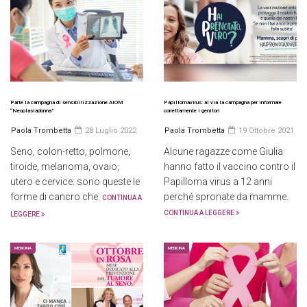
Parte la campagna di sensibilizzazione AIOM
Papillomavirus: al via la campagna per informare
“Neoplasiadonna”
correttamente i genitori
Paola Trombetta
28 Luglio 2022
Paola Trombetta
19 Ottobre 2021
Seno, colon-retto, polmone,
Alcune ragazze come Giulia
tiroide, melanoma, ovaio,
hanno fatto il vaccino contro il
utero e cervice: sono queste le
Papilloma virus a 12 anni
forme di cancro che.
perché spronate da mamme.
CONTINUA A
CONTINUA A LEGGERE
LEGGERE
MEDICINA
MEDICINA