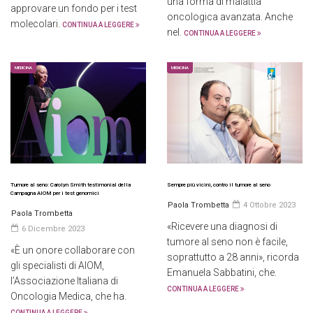
una forma di malattia
approvare un fondo per i test
oncologica avanzata. Anche
molecolari.
CONTINUA A LEGGERE
nel.
CONTINUA A LEGGERE
MEDICINA
MEDICINA
Tumore al seno: Carolyn Smith testimonial della
Sempre più vicini, contro il tumore al seno
Campagna AIOM per i test genomici
Paola Trombetta
4 Ottobre 2023
Paola Trombetta
«Ricevere una diagnosi di
6 Dicembre 2023
tumore al seno non è facile,
«È un onore collaborare con
soprattutto a 28 anni», ricorda
gli specialisti di AIOM,
Emanuela Sabbatini, che.
l’Associazione Italiana di
CONTINUA A LEGGERE
Oncologia Medica, che ha.
CONTINUA A LEGGERE