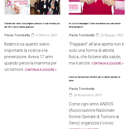
Tumore del seno: con diagnosi precoci e cure mirate, più
Al via la Campagna “Sono una donna con carcinoma
del 90% delle donne guarisce
#metastabile”
Paola Trombetta
4 Ottobre 2021
Paola Trombetta
25 Maggio 2021
Beatrice sa quanto siano
“Pagaiare” all’aria aperta non è
importanti la ricerca e la
solo una forma di attività
prevenzione. Aveva 17 anni
fisica, che fa bene alla salute,
quando perse la mamma per
ma è anche.
CONTINUA A LEGGERE
un tumore.
CONTINUA A LEGGERE
Corso di formazione ANDOS per le donne operate al
seno
Paola Trombetta
23 Novembre 2019
Come ogni anno ANDOS
(Associazione Nazionale
Donne Operate di Tumore al
Seno) organizza il corso.