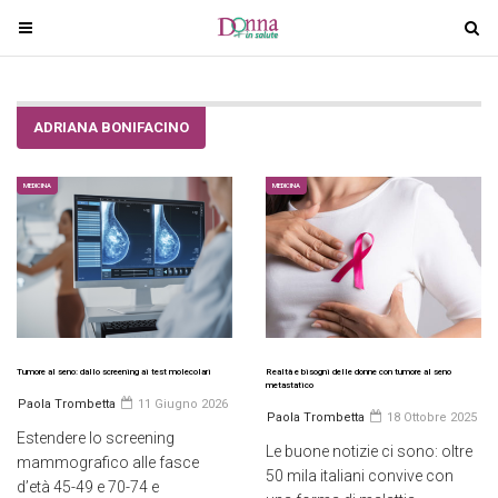
T
T
o
o
g
g
g
g
ADRIANA BONIFACINO
l
l
e
e
n
n
MEDICINA
MEDICINA
a
a
v
v
i
i
g
g
a
a
t
t
i
i
Tumore al seno: dallo screening ai test molecolari
Realtà e bisogni delle donne con tumore al seno
metastatico
o
o
Paola Trombetta
11 Giugno 2026
Paola Trombetta
18 Ottobre 2025
n
n
Estendere lo screening
Le buone notizie ci sono: oltre
mammografico alle fasce
50 mila italiani convive con
d’età 45-49 e 70-74 e