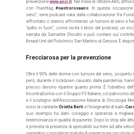
prevenzione
www.anci.it
. Nel mese di ottobre AIRC diffon
con l’hashtag
#nastrorosaairc
. In questa occasione 
seno”, serie podcast nata dalla collaborazione fra Fon
affrontato o stanno affrontando un tumore al seno e han
“petto in fuori”, come recita il titolo del podcast, un i
narrata da Samanta Chiodini e può contare sul contribut
Breast Unit del Policlinico San Martino di Genova. È disponi
Frecciarosa per la prevenzione
Oltre il 90% delle donne con tumore del seno, scoperto 
però, durante il lockdown causato dalla pandemia, hanno s
precoci devono ripartire quanto prima. È l’obiettivo de
IncontraDonna con il Gruppo FS Italiane, col patrocinio dell
e il sostegno dell’Associazione Italiana di Oncologia Me
sono la cantante
Orietta Berti
e l’insegnante di ballo
Caro
suo esempio ha dato coraggio e speranza a migliaia 
testimonianza in qualità di paziente. Dopo lo stop alle at
è prevista la presenza di specialisti sui treni ad alta velo
viaggiatori consulenze gratuite di prevenzione oncologica. I