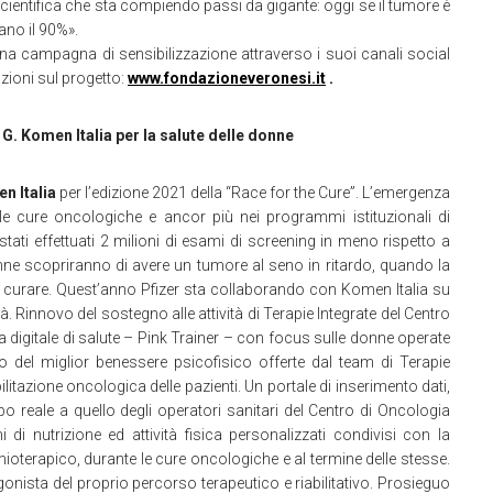
a scientifica che sta compiendo passi da gigante: oggi se il tumore è
rano il 90%».
una campagna di sensibilizzazione attraverso i suoi canali social
zioni sul progetto:
www.fondazioneveronesi.it
.
 G. Komen Italia per la salute delle donne
n Italia
per l’edizione 2021 della “Race for the Cure”. L’emergenza
e cure oncologiche e ancor più nei programmi istituzionali di
ati effettuati 2 milioni di esami di screening in meno rispetto a
 scopriranno di avere un tumore al seno in ritardo, quando la
da curare. Quest’anno Pfizer sta collaborando con Komen Italia su
ità. Rinnovo del sostegno alle attività di Terapie Integrate del Centro
a digitale di salute – Pink Trainer – con focus sulle donne operate
ro del miglior benessere psicofisico offerte dal team di Terapie
bilitazione oncologica delle pazienti. Un portale di inserimento dati,
o reale a quello degli operatori sanitari del Centro di Oncologia
i nutrizione ed attività fisica personalizzati condivisi con la
mioterapico, durante le cure oncologiche e al termine delle stesse.
nista del proprio percorso terapeutico e riabilitativo. Prosieguo