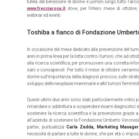
tutela del benessere di donne e uomini lungo tutto l’arco
www.frecciarosa.it
dove, per l’intero mese di ottobre, 
webinar ed eventi.
Toshiba a fianco di Fondazione Umbert
In occasione del mese dedicato alla prevenzione del tum
anni in prima linea per la lotta contro i tumori, che ad ott
alla ricerca scientifica, per promuovere una corretta inform
sani e consapevoli. Per tutto il mese di ottobre verranno
donne sull’importanza della diagnosi precoce, sulle strateg
sviluppo delle neoplasie mammarie e altri tumori femminil
Questi ultimi due anni sono stati particolarmente critici 
rimandare o addirittura a sospendere esami diagnostici es
sostenere la ricerca scientifica e la prevenzione grazie 
all’azienda di sostenere la Fondazione Umberto Verone
parte», puntualizza
Carla Zedda, Marketing Manager
necessità di parlare a tutte le donne, che per età o impos