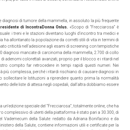
ve diagnosi di tumore della mammella, in assoluto la più frequente
residente di IncontraDonna Onlus.
«Scopo di “Frecciarosa” è
uale: i treni e le stazioni diventano luoghi d’incontro tra medici e
 ha allontanato la popolazione da corretti stili di vita in termini di
ato criticità nell’adesione agli esami di screening con tempistiche
.300 diagnosi mancate di carcinoma della mammella, 2.700 di collo
di adenomi colorettali avanzati, proprio per il blocco e i ritardi nel
tro compito far retrocedere in tempi rapidi questi numeri. Nei
à più complessa, perché i ritardi rischiano di causare diagnosi in
sollecitare le Istituzioni a riprendere quanto prima la normalità
mento delle liste di attesa negli ospedali, dall’altra dobbiamo essere
 un’edizione speciale del “Frecciarosa”, totalmente online, che ha
ero complessivo di utenti della piattaforma è stato pari a 30.300, di
del Vademecum della Salute: redatto da Adriana Bonifacino e da
nistero della Salute, contiene informazioni utili e certificate per la