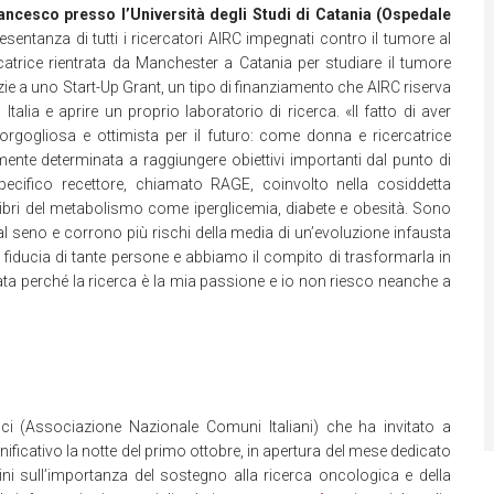
ancesco presso l’Università degli Studi di Catania (Ospedale
sentanza di tutti i ricercatori AIRC impegnati contro il tumore al
trice rientrata da Manchester a Catania per studiare il tumore
ie a uno Start-Up Grant, un tipo di finanziamento che AIRC riserva
Italia e aprire un proprio laboratorio di ricerca. «Il fatto di aver
orgogliosa e ottimista per il futuro: come donna e ricercatrice
ente determinata a raggiungere obiettivi importanti dal punto di
pecifico recettore, chiamato RAGE, coinvolto nella cosiddetta
bri del metabolismo come iperglicemia, diabete e obesità. Sono
e al seno e corrono più rischi della media di un’evoluzione infausta
 fiducia di tante persone e abbiamo il compito di trasformarla in
ta perché la ricerca è la mia passione e io non riesco neanche a
i (Associazione Nazionale Comuni Italiani) che ha invitato a
ficativo la notte del primo ottobre, in apertura del mese dedicato
dini sull’importanza del sostegno alla ricerca oncologica e della