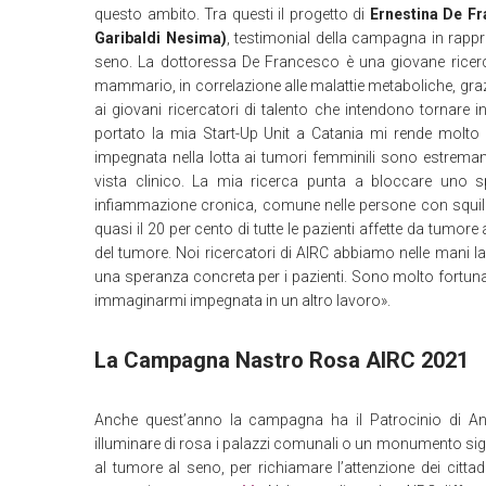
questo ambito. Tra questi il progetto di
Ernestina De Fr
Garibaldi Nesima)
, testimonial della campagna in rappre
seno. La dottoressa De Francesco è una giovane ricerca
mammario, in correlazione alle malattie metaboliche, graz
ai giovani ricercatori di talento che intendono tornare in 
portato la mia Start-Up Unit a Catania mi rende molto 
impegnata nella lotta ai tumori femminili sono estremam
vista clinico. La mia ricerca punta a bloccare uno s
infiammazione cronica, comune nelle persone con squili
quasi il 20 per cento di tutte le pazienti affette da tumor
del tumore. Noi ricercatori di AIRC abbiamo nelle mani la
una speranza concreta per i pazienti. Sono molto fortuna
immaginarmi impegnata in un altro lavoro».
La Campagna Nastro Rosa AIRC 2021
Anche quest’anno la campagna ha il Patrocinio di Anc
illuminare di rosa i palazzi comunali o un monumento signi
al tumore al seno, per richiamare l’attenzione dei citta