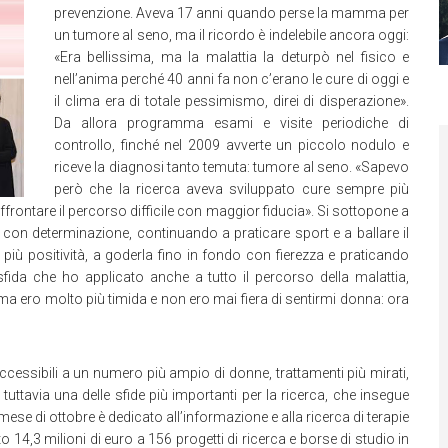
prevenzione. Aveva 17 anni quando perse la mamma per
un tumore al seno, ma il ricordo è indelebile ancora oggi:
«Era bellissima, ma la malattia la deturpò nel fisico e
nell’anima perché 40 anni fa non c’erano le cure di oggi e
il clima era di totale pessimismo, direi di disperazione».
Da allora programma esami e visite periodiche di
controllo, finché nel 2009 avverte un piccolo nodulo e
riceve la diagnosi tanto temuta: tumore al seno. «Sapevo
però che la ricerca aveva sviluppato cure sempre più
frontare il percorso difficile con maggior fiducia». Si sottopone a
 con determinazione, continuando a praticare sport e a ballare il
 più positività, a goderla fino in fondo con fierezza e praticando
fida che ho applicato anche a tutto il percorso della malattia,
 ero molto più timida e non ero mai fiera di sentirmi donna: ora
essibili a un numero più ampio di donne, trattamenti più mirati,
a tuttavia una delle sfide più importanti per la ricerca, che insegue
mese di ottobre è dedicato all’informazione e alla ricerca di terapie
4,3 milioni di euro a 156 progetti di ricerca e borse di studio in