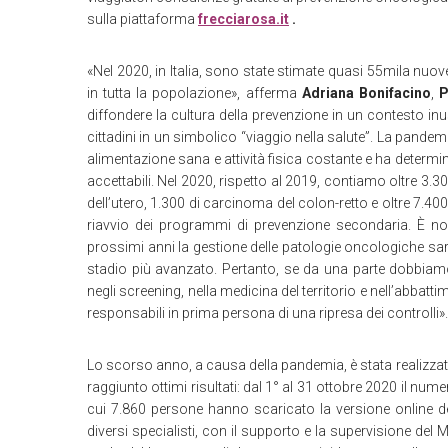
sulla piattaforma
frecciarosa.it
.
«Nel 2020, in Italia, sono state stimate quasi 55mila nuo
in tutta la popolazione», afferma
Adriana Bonifacino
,
P
diffondere la cultura della prevenzione in un contesto inus
cittadini in un simbolico “viaggio nella salute”. La pandemia
alimentazione sana e attività fisica costante e ha determin
accettabili. Nel 2020, rispetto al 2019, contiamo oltre 3
dell’utero, 1.300 di carcinoma del colon-retto e oltre 7.400 
riavvio dei programmi di prevenzione secondaria. È nos
prossimi anni la gestione delle patologie oncologiche sar
stadio più avanzato. Pertanto, se da una parte dobbiamo 
negli screening, nella medicina del territorio e nell’abbatti
responsabili in prima persona di una ripresa dei controlli».
Lo scorso anno, a causa della pandemia, è stata realizzata
raggiunto ottimi risultati: dal 1° al 31 ottobre 2020 il num
cui 7.860 persone hanno scaricato la versione online 
diversi specialisti, con il supporto e la supervisione del Mi