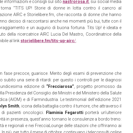
de informazioni e consigli sul sito
nastrorosa.it
, sui social media
torna “TITS UP! Storie di donne in lotta contro il cancro al
dazione AIRC e Storielibere.fm, che racconta di donne che hanno
no deciso di raccontarsi anche nei momenti più bui, tutte con il
ncoraggiamento e un augurio di buona fortuna. Tits Up! è ideata e
o della ricercatrice AIRC Lucia Del Mastro, Coordinatrice della
bile al link
storielibere.fm/tits-up-airc
/
.
in fase precoce, guarisce. Merito degli esami di prevenzione che
ubito una serie di ritardi: per questo i controlli per le diagnosi
ll’undicesima edizione di
“Frecciarosa”
, progetto promosso da
a Presidenza del Consiglio dei Ministri e del Ministero della Salute
dica (AIOM) e di Farmindustria. Le testimonial dell’edizione 2021
lyn Smith
, icona della battaglia contro il tumore, che attraverso il
di pazienti oncologici.
Flaminia Fegarotti
porterà un’ulteriore
tività in presenza, quest’anno tornano le consulenze a bordo treno:
cità e regionali e nei FrecciaLounge delle stazioni che offriranno ai
n più, per tutto il mese di ottobre, continuano i teleconsulti online