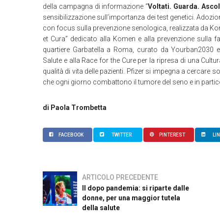
della campagna di informazione “
Voltati. Guarda. Asco
sensibilizzazione sull’importanza dei test genetici. Adozi
con focus sulla prevenzione senologica, realizzata da K
et Cura” dedicato alla Komen e alla prevenzione sulla fac
quartiere Garbatella a Roma, curato da Yourban2030 e re
Salute e alla Race for the Cure per la ripresa di una Cultu
qualità di vita delle pazienti. Pfizer si impegna a cercare so
che ogni giorno combattono il tumore del seno e in partic
di Paola Trombetta
FACEBOOK
TWITTER
PINTEREST
LI
ARTICOLO PRECEDENTE
Il dopo pandemia: si riparte dalle
donne, per una maggior tutela
della salute