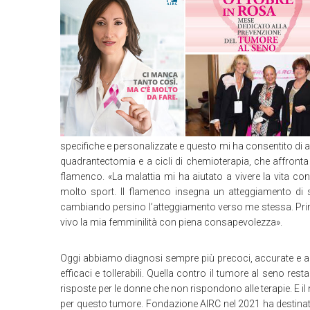
specifiche e personalizzate e questo mi ha consentito di af
quadrantectomia e a cicli di chemioterapia, che affronta
flamenco. «La malattia mi ha aiutato a vivere la vita con
molto sport. Il flamenco insegna un atteggiamento di s
cambiando persino l’atteggiamento verso me stessa. Prima
vivo la mia femminilità con piena consapevolezza».
Oggi abbiamo diagnosi sempre più precoci, accurate e acc
efficaci e tollerabili. Quella contro il tumore al seno rest
risposte per le donne che non rispondono alle terapie. E il 
per questo tumore. Fondazione AIRC nel 2021 ha destinato 1