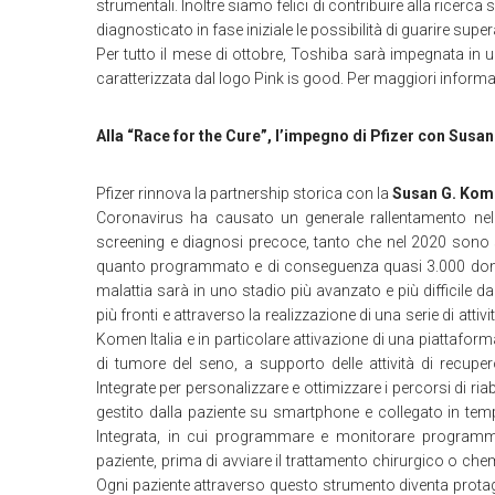
strumentali. Inoltre siamo felici di contribuire alla ricerc
diagnosticato in fase iniziale le possibilità di guarire supe
Per tutto il mese di ottobre, Toshiba sarà impegnata in 
caratterizzata dal logo Pink is good. Per maggiori informa
Alla “Race for the Cure”, l’impegno di Pfizer con Susan
Pfizer rinnova la partnership storica con la
Susan G. Kome
Coronavirus ha causato un generale rallentamento nell
screening e diagnosi precoce, tanto che nel 2020 sono st
quanto programmato e di conseguenza quasi 3.000 donne
malattia sarà in uno stadio più avanzato e più difficile 
più fronti e attraverso la realizzazione di una serie di attiv
Komen Italia e in particolare attivazione di una piattaform
di tumore del seno, a supporto delle attività di recupe
Integrate per personalizzare e ottimizzare i percorsi di ria
gestito dalla paziente su smartphone e collegato in temp
Integrata, in cui programmare e monitorare programmi d
paziente, prima di avviare il trattamento chirurgico o che
Ogni paziente attraverso questo strumento diventa protago