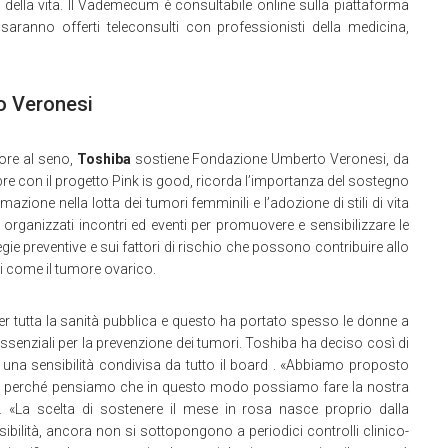
 della vita. Il Vademecum è consultabile online sulla piattaforma
saranno offerti teleconsulti con professionisti della medicina,
o Veronesi
ore al seno,
Toshiba
sostiene Fondazione Umberto Veronesi, da
obre con il progetto Pink is good, ricorda l’importanza del sostegno
azione nella lotta dei tumori femminili e l’adozione di stili di vita
 organizzati incontri ed eventi per promuovere e sensibilizzare le
ie preventive e sui fattori di rischio che possono contribuire allo
i come il tumore ovarico.
per tutta la sanità pubblica e questo ha portato spesso le donne a
senziali per la prevenzione dei tumori. Toshiba ha deciso così di
a una sensibilità condivisa da tutto il board . «Abbiamo proposto
si perché pensiamo che in questo modo possiamo fare la nostra
. «La scelta di sostenere il mese in rosa nasce proprio dalla
sibilità, ancora non si sottopongono a periodici controlli clinico-