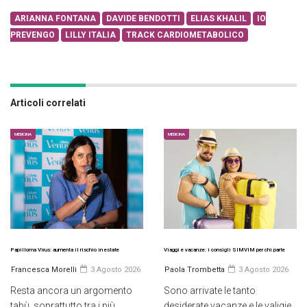
ARIANNA FONTANA
DAVIDE BENDOTTI
ELIAS KHALIL
IO
PREVENGO
LILLY ITALIA
TRACK CARDIOMETABOLICO
Articoli correlati
MEDICINA
MEDICINA
Papilloma Virus: aumenta il rischio in estate
Viaggi e vacanze: i consigli SIMVIM per chi parte
Francesca Morelli
3 Agosto 2026
Paola Trombetta
3 Agosto 2026
Resta ancora un argomento
Sono arrivate le tanto
tabù, soprattutto tra i più
desiderate vacanze e le valigie