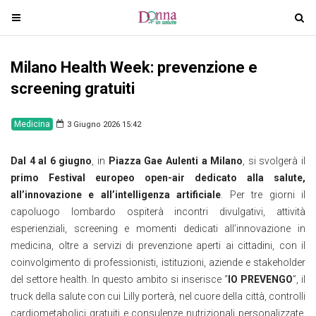
T
T
o
o
g
g
Milano Health Week: prevenzione e
g
g
l
l
screening gratuiti
e
e
n
n
Medicina
3 Giugno 2026 15:42
a
a
v
v
Dal 4 al 6 giugno
, in
Piazza Gae Aulenti a Milano
, si svolgerà il
i
i
primo Festival europeo open-air dedicato alla salute,
g
g
all’innovazione e all’intelligenza artificiale
. Per tre giorni il
a
a
capoluogo lombardo ospiterà incontri divulgativi, attività
t
t
esperienziali, screening e momenti dedicati all’innovazione in
i
i
medicina, oltre a servizi di prevenzione aperti ai cittadini, con il
o
o
coinvolgimento di professionisti, istituzioni, aziende e stakeholder
n
n
del settore health. In questo ambito si inserisce “
IO PREVENGO
”, il
truck della salute con cui Lilly porterà, nel cuore della città, controlli
cardiometabolici gratuiti e consulenze nutrizionali personalizzate.