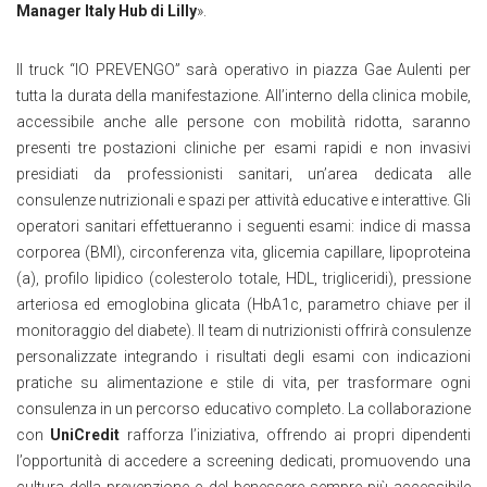
Manager Italy Hub di Lilly
».
Il truck “IO PREVENGO” sarà operativo in piazza Gae Aulenti per
tutta la durata della manifestazione. All’interno della clinica mobile,
accessibile anche alle persone con mobilità ridotta, saranno
presenti tre postazioni cliniche per esami rapidi e non invasivi
presidiati da professionisti sanitari, un’area dedicata alle
consulenze nutrizionali e spazi per attività educative e interattive. Gli
operatori sanitari effettueranno i seguenti esami: indice di massa
corporea (BMI), circonferenza vita, glicemia capillare, lipoproteina
(a), profilo lipidico (colesterolo totale, HDL, trigliceridi), pressione
arteriosa ed emoglobina glicata (HbA1c, parametro chiave per il
monitoraggio del diabete). Il team di nutrizionisti offrirà consulenze
personalizzate integrando i risultati degli esami con indicazioni
pratiche su alimentazione e stile di vita, per trasformare ogni
consulenza in un percorso educativo completo. La collaborazione
con
UniCredit
rafforza l’iniziativa, offrendo ai propri dipendenti
l’opportunità di accedere a screening dedicati, promuovendo una