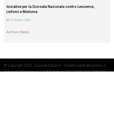
Iniziative per la Giornata Nazionale contro Leucemie,
Linfomi e Mieloma
16 Giugno 2026
Archivio News
© Copyright 2022 - DonnaInSalute.it - Testata registrata presso il
Tribunale di Monza: n° 1 dell'8 febbraio 2012 P.IVA 04722080969 -
Privacy Policy
-
Cookie Policy
-
Preferenze