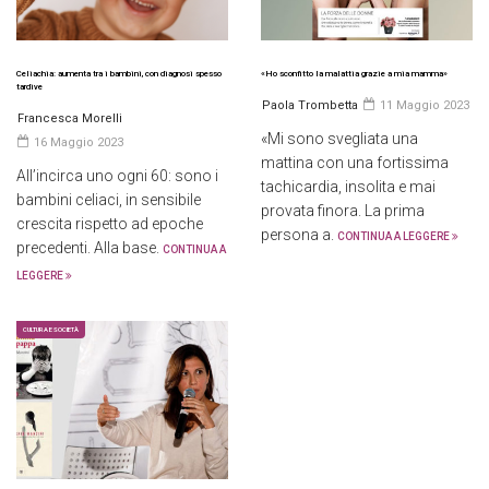
Celiachia: aumenta tra i bambini, con diagnosi spesso
«Ho sconfitto la malattia grazie a mia mamma»
tardive
Paola Trombetta
11 Maggio 2023
Francesca Morelli
«Mi sono svegliata una
16 Maggio 2023
mattina con una fortissima
All’incirca uno ogni 60: sono i
tachicardia, insolita e mai
bambini celiaci, in sensibile
provata finora. La prima
crescita rispetto ad epoche
persona a.
CONTINUA A LEGGERE
precedenti. Alla base.
CONTINUA A
LEGGERE
CULTURA E SOCIETÀ