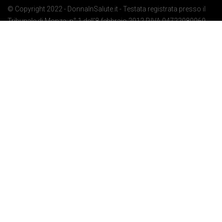
© Copyright 2022 - DonnaInSalute.it - Testata registrata presso il
Tribunale di Monza: n° 1 dell'8 febbraio 2012 P.IVA 04722080969 -
Privacy Policy
-
Cookie Policy
-
Preferenze