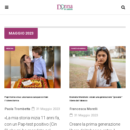
T
T
o
o
g
g
g
g
MAGGIO 2023
l
l
e
e
n
n
MEDICINA
PIANETA BAMBINO
a
a
v
v
i
i
g
g
a
a
t
t
i
i
Papilloma virus: una nuova cura può evitare
Giornata Mondiale: creare una generazione “giovane”
l’isterectomia
libera dal tabacco
o
o
Paola Trombetta
31 Maggio 2023
Francesca Morelli
n
n
31 Maggio 2023
«La mia storia inizia 11 anni fa,
con un Pap-test positivo (Cin
Creare la prima generazione