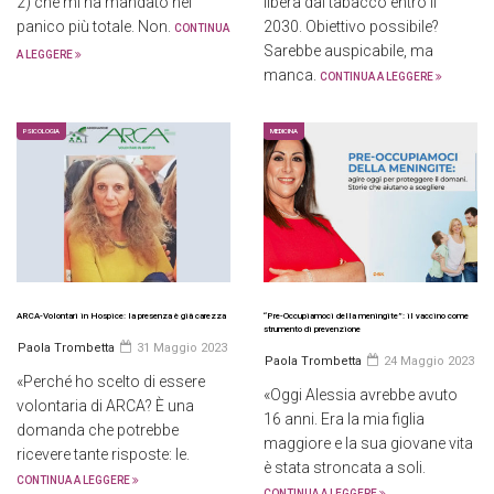
2) che mi ha mandato nel
libera dal tabacco entro il
panico più totale. Non.
2030. Obiettivo possibile?
CONTINUA
Sarebbe auspicabile, ma
A LEGGERE
manca.
CONTINUA A LEGGERE
PSICOLOGIA
MEDICINA
ARCA-Volontari in Hospice: la presenza è già carezza
“Pre-Occupiamoci della meningite”: il vaccino come
strumento di prevenzione
Paola Trombetta
31 Maggio 2023
Paola Trombetta
24 Maggio 2023
«Perché ho scelto di essere
«Oggi Alessia avrebbe avuto
volontaria di ARCA? È una
16 anni. Era la mia figlia
domanda che potrebbe
maggiore e la sua giovane vita
ricevere tante risposte: le.
è stata stroncata a soli.
CONTINUA A LEGGERE
CONTINUA A LEGGERE