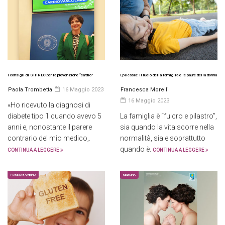
I consigli di SIPREC per la prevenzione “cardio”
Epilessia: il ruolo della famiglia e le paure della donna
Paola Trombetta
16 Maggio 2023
Francesca Morelli
16 Maggio 2023
«Ho ricevuto la diagnosi di
diabete tipo 1 quando avevo 5
La famiglia è “fulcro e pilastro”,
anni e, nonostante il parere
sia quando la vita scorre nella
contrario del mio medico,.
normalità, sia e soprattutto
quando è.
CONTINUA A LEGGERE
CONTINUA A LEGGERE
PIANETA BAMBINO
MEDICINA