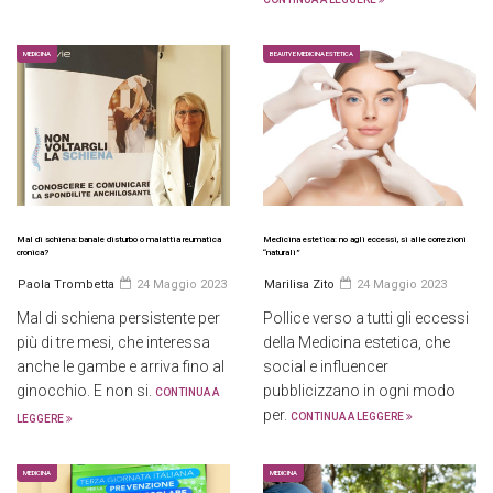
MEDICINA
BEAUTY E MEDICINA ESTETICA
Mal di schiena: banale disturbo o malattia reumatica
Medicina estetica: no agli eccessi, sì alle correzioni
cronica?
“naturali”
Paola Trombetta
24 Maggio 2023
Marilisa Zito
24 Maggio 2023
Mal di schiena persistente per
Pollice verso a tutti gli eccessi
più di tre mesi, che interessa
della Medicina estetica, che
anche le gambe e arriva fino al
social e influencer
ginocchio. E non si.
pubblicizzano in ogni modo
CONTINUA A
per.
CONTINUA A LEGGERE
LEGGERE
MEDICINA
MEDICINA