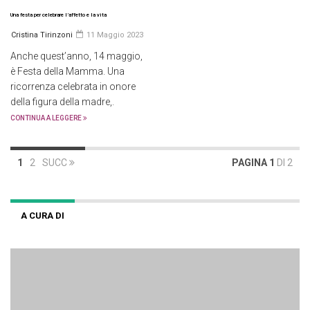
Una festa per celebrare l’affetto e la vita
Cristina Tirinzoni
11 Maggio 2023
Anche quest’anno, 14 maggio,
è Festa della Mamma. Una
ricorrenza celebrata in onore
della figura della madre,.
CONTINUA A LEGGERE
1
2
SUCC
PAGINA 1
DI 2
A CURA DI