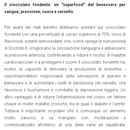
Il cioccolato fondente: un “superfood” del benessere per
sangue, pressione, cuore e cervello.
Per avere dei reali benefici dobbiamo puntare sul cioccolato
fondente con una percentuale di cacao superiore al 70%, ricco di
flavonoidi, potenti antiossidanti che, come spiega la nutrizionista
di Doctolib.it, <migliorano la circolazione sanguigna e abbassano
la pressione arteriosa, contribuendo a ridurre il rischio di malattie
cardiovascolari e a proteggere il cuore. Il cioccolato fondente ha,
inoltre, la capacità di stimolare la produzione di endorfine, i
neurotrasmettitori responsabili della sensazione di piacere e
benessere e di aumentare i livelli di serotonina nel cervello, che
favorisce il buonumore e combatte la depressione leggera. Un
altro vantaggio è di ridurre l’infiammazione nel corpo, un fattore
chiave in molte malattie croniche, tra le quali il diabete e l’artrite.
Tuttavia è importante ricordare che è comunque un alimento
molto calorico e va mangiato con moderazione e
contestualizzato all’interno di una dieta varia ed equilibrata.