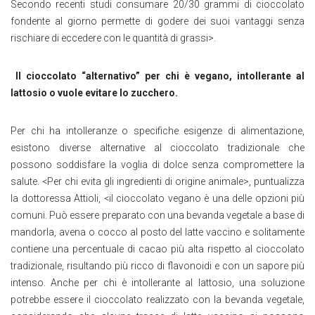
Secondo recenti studi consumare 20/30 grammi di cioccolato
fondente al giorno permette di godere dei suoi vantaggi senza
rischiare di eccedere con le quantità di grassi>.
Il cioccolato “alternativo” per chi è vegano, intollerante al
lattosio o vuole evitare lo zucchero.
Per chi ha intolleranze o specifiche esigenze di alimentazione,
esistono diverse alternative al cioccolato tradizionale che
possono soddisfare la voglia di dolce senza compromettere la
salute. <Per chi evita gli ingredienti di origine animale>, puntualizza
la dottoressa Attioli, <il cioccolato vegano è una delle opzioni più
comuni. Può essere preparato con una bevanda vegetale a base di
mandorla, avena o cocco al posto del latte vaccino e solitamente
contiene una percentuale di cacao più alta rispetto al cioccolato
tradizionale, risultando più ricco di flavonoidi e con un sapore più
intenso. Anche per chi è intollerante al lattosio, una soluzione
potrebbe essere il cioccolato realizzato con la bevanda vegetale,