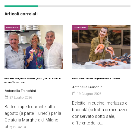
Articoli correlati
FOOD E RICETTE
FOOD E RICETTE
Gelateria Marghera a Milano: gelati gourmet e ricette
Merluzzo e baccalà per pranzi e cene d’estate
per granite cremose
Antonella Franchini
Antonella Franchini
19 Giugno 2026
27 Luglio 2026
Eclettici in cucina, merluzzo e
Battenti aperti durante tutto
baccalà (si tratta di merluzzo
agosto (a parte il lunedì) per la
conservato sotto sale,
Gelateria Marghera di Milano
differente dallo...
che, situata...