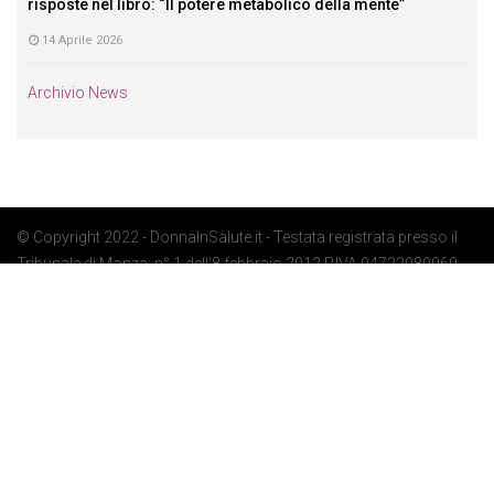
risposte nel libro: “Il potere metabolico della mente”
14 Aprile 2026
Archivio News
© Copyright 2022 - DonnaInSalute.it - Testata registrata presso il
Tribunale di Monza: n° 1 dell'8 febbraio 2012 P.IVA 04722080969 -
Privacy Policy
-
Cookie Policy
-
Preferenze