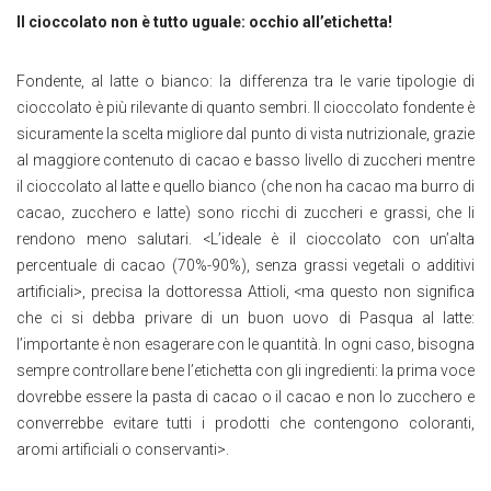
Il cioccolato non è tutto uguale: occhio all’etichetta!
Fondente, al latte o bianco: la differenza tra le varie tipologie di
cioccolato è più rilevante di quanto sembri. Il cioccolato fondente è
sicuramente la scelta migliore dal punto di vista nutrizionale, grazie
al maggiore contenuto di cacao e basso livello di zuccheri mentre
il cioccolato al latte e quello bianco (che non ha cacao ma burro di
cacao, zucchero e latte) sono ricchi di zuccheri e grassi, che li
rendono meno salutari. <L’ideale è il cioccolato con un’alta
percentuale di cacao (70%-90%), senza grassi vegetali o additivi
artificiali>, precisa la dottoressa Attioli, <ma questo non significa
che ci si debba privare di un buon uovo di Pasqua al latte:
l’importante è non esagerare con le quantità. In ogni caso, bisogna
sempre controllare bene l’etichetta con gli ingredienti: la prima voce
dovrebbe essere la pasta di cacao o il cacao e non lo zucchero e
converrebbe evitare tutti i prodotti che contengono coloranti,
aromi artificiali o conservanti>.