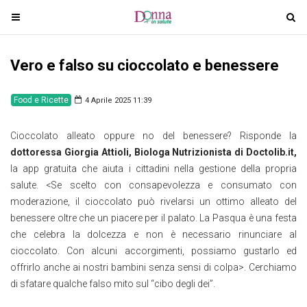
T
T
o
o
g
g
Vero e falso su cioccolato e benessere
g
g
l
l
e
e
Food e Ricette
4 Aprile 2025 11:39
n
n
a
a
Cioccolato alleato oppure no del benessere? Risponde la
v
v
dottoressa Giorgia Attioli, Biologa Nutrizionista di Doctolib.it,
i
i
la app gratuita che aiuta i cittadini nella gestione della propria
g
g
salute. <Se scelto con consapevolezza e consumato con
a
a
moderazione, il cioccolato può rivelarsi un ottimo alleato del
t
t
benessere oltre che un piacere per il palato. La Pasqua è una festa
i
i
che celebra la dolcezza e non è necessario rinunciare al
o
o
cioccolato. Con alcuni accorgimenti, possiamo gustarlo ed
n
n
offrirlo anche ai nostri bambini senza sensi di colpa>. Cerchiamo
di sfatare qualche falso mito sul “cibo degli dei”.