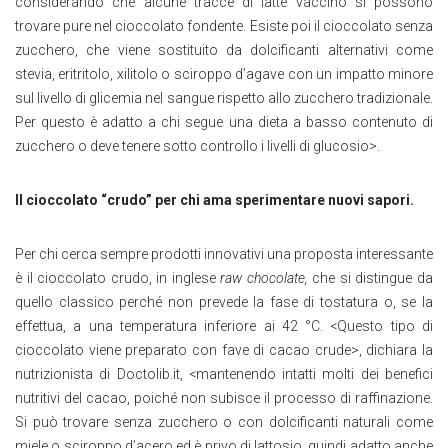
considerando che alcune tracce di latte vaccino si possono
trovare pure nel cioccolato fondente. Esiste poi il cioccolato senza
zucchero, che viene sostituito da dolcificanti alternativi come
stevia, eritritolo, xilitolo o sciroppo d’agave con un impatto minore
sul livello di glicemia nel sangue rispetto allo zucchero tradizionale.
Per questo è adatto a chi segue una dieta a basso contenuto di
zucchero o deve tenere sotto controllo i livelli di glucosio>.
Il cioccolato “crudo” per chi ama sperimentare nuovi sapori.
Per chi cerca sempre prodotti innovativi una proposta interessante
è il cioccolato crudo, in inglese
raw chocolate,
che si distingue da
quello classico perché non prevede la fase di tostatura o, se la
effettua, a una temperatura inferiore ai 42 °C. <Questo tipo di
cioccolato viene preparato con fave di cacao crude>, dichiara la
nutrizionista di Doctolib.it, <mantenendo intatti molti dei benefici
nutritivi del cacao, poiché non subisce il processo di raffinazione.
Si può trovare senza zucchero o con dolcificanti naturali come
miele o sciroppo d’acero ed è privo di lattosio, quindi adatto anche