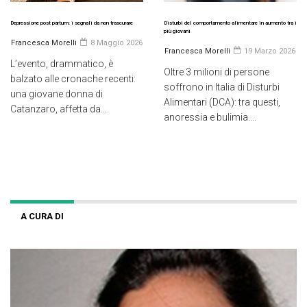
Depressione post partum: i segnali da non trascurare
Disturbi del comportamento alimentare in aumento tra i
più giovani
Francesca Morelli
8 Maggio 2026
Francesca Morelli
19 Marzo 2026
L’evento, drammatico, è
Oltre 3 milioni di persone
balzato alle cronache recenti:
soffrono in Italia di Disturbi
una giovane donna di
Alimentari (DCA): tra questi,
Catanzaro, affetta da...
anoressia e bulimia....
A CURA DI