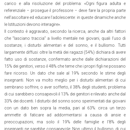
carico e alla risoluzione del problema: «Ogni figura adulta e
referenziale – prosegue il professore – deve fare la propria parte
nell’ascoltare ed educare l’adolescente: in queste dinamiche anche
le Istituzioni devono interagire».
Il contesto è aggravato, secondo la ricerca, anche da altri fattori
che “lasciano traccia” a livello mentale nei giovani, quali l’uso di
sostanze, i disturbi alimentari e del sonno, e il bullismo. Tutti
largamente diffusi: oltre la metà dei ragazzi (54%) dichiara di avere
fatto uso di sostanze, confermato anche dalle dichiarazioni del
15% dei genitori, verso il 48% che teme che i propri figli ne possano
fare ricorso. Un dato che sale al 19% secondo le stime degli
insegnanti. Non va molto meglio per i disturbi alimentari di cui
sembrano soffrire, o aver sofferto, il 38% degli studenti; problema
di cui sarebbero consapevoli il 13% dei genitori e rilevato anche dal
33% dei docenti. I disturbi del sonno sono sperimentati dai giovani
con un dato ben sopra la media, pari al 63%: circa un terzo
ammette di faticare ad addormentarsi a causa di ansie e
preoccupazioni, ma solo il 19% delle famiglie e l’8% degli
insegnanti ne sarebbe consapevole. Non ultimo il bullismo, di cui