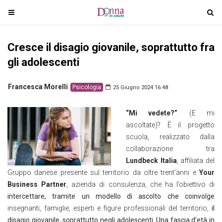
T
T
o
o
g
g
Cresce il disagio giovanile, soprattutto fra
g
g
l
l
gli adolescenti
e
e
n
n
Francesca Morelli
Psicologia
25 Giugno 2024 16:48
a
a
v
v
“Mi vedete?”
. (E mi
i
i
ascoltate)? È il progetto
g
g
scuola, realizzato dalla
a
a
collaborazione tra
t
t
Lundbeck Italia
, affiliata del
i
i
Gruppo danese presente sul territorio da oltre trent’anni e
Your
o
o
Business Partner
, azienda di consulenza, che ha l’obiettivo di
n
n
intercettare, tramite un modello di ascolto che coinvolge
insegnanti, famiglie, esperti e figure professionali del territorio,
il
disagio giovanile, soprattutto negli adolescenti. Una fascia d’età in