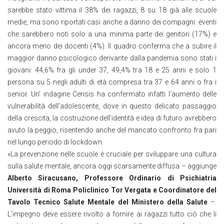
sarebbe stato vittima il 38% dei ragazzi, 8 su 18 già alle scuole
medie, ma sono riportati casi anche a danno dei compagni: eventi
che sarebbero noti solo a una minima parte dei genitori (17%) e
ancora meno dei docenti (4%). Il quadro conferma che a subire il
maggior danno psicologico derivante dalla pandemia sono stati i
giovani: 44,6% fra gli under 37, 49,4% tra 18 e 25 anni e solo 1
persona su 5 negli adulti di età compresa tra 37 e 64 anni o fra i
senior. Un’ indagine Censis ha confermato infatti l’aumento delle
vulnerabilità dell’adolescente, dove in questo delicato passaggio
della crescita, la costruzione dell’identità e idea di futuro avrebbero
avuto la peggio, risentendo anche del mancato confronto fra pari
nel lungo periodo di lockdown.
«La prevenzione nelle scuole è cruciale per sviluppare una cultura
sulla salute mentale, ancora oggi scarsamente diffusa – aggiunge
Alberto Siracusano, Professore Ordinario di Psichiatria
Università di Roma Policlinico Tor Vergata e Coordinatore del
Tavolo Tecnico Salute Mentale del Ministero della Salute
–.
L’impegno deve essere rivolto a fornire ai ragazzi tutto ciò che li