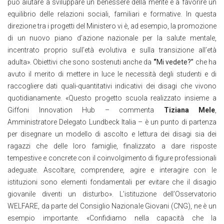
può aiutare a sviluppare un benessere della mente e a favorire un
equilibrio delle relazioni sociali, familiari e formative. In questa
direzione tra i progetti del Ministero vi è, ad esempio, la promozione
di un nuovo piano d’azione nazionale per la salute mentale,
incentrato proprio sull’età evolutiva e sulla transizione all’età
adulta». Obiettivi che sono sostenuti anche da
“
Mi vedete?”
che ha
avuto il merito di mettere in luce le necessità degli studenti e di
raccogliere dati quali-quantitativi indicativi dei disagi che vivono
quotidianamente. «Questo progetto scuola realizzato insieme a
Giffoni Innovation Hub – commenta
Tiziana Mele
,
Amministratore Delegato Lundbeck Italia – è un punto di partenza
per disegnare un modello di ascolto e lettura dei disagi sia dei
ragazzi che delle loro famiglie, finalizzato a dare risposte
tempestive e concrete con il coinvolgimento di figure professionali
adeguate. Ascoltare, comprendere, agire e interagire con le
istituzioni sono elementi fondamentali per evitare che il disagio
giovanile diventi un disturbo». L’istituzione dell’Osservatorio
WELFARE, da parte del Consiglio Nazionale Giovani (CNG), ne è un
esempio importante. «Confidiamo nella capacità che la