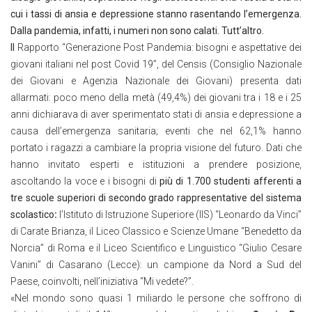
cui i tassi di ansia e depressione stanno rasentando l’emergenza.
Dalla pandemia, infatti, i numeri non sono calati. Tutt’altro.
Il
Rapporto “Generazione Post Pandemia: bisogni e aspettative dei
giovani italiani nel post Covid 19”, del Censis (Consiglio Nazionale
dei Giovani e Agenzia Nazionale dei Giovani) presenta dati
allarmati: poco meno della metà (49,4%) dei giovani tra i 18 e i 25
anni dichiarava di aver sperimentato stati di ansia e depressione a
causa dell’emergenza sanitaria; eventi che nel 62,1% hanno
portato i ragazzi a cambiare la propria visione del futuro. Dati che
hanno invitato esperti e istituzioni a prendere posizione,
ascoltando la voce e i bisogni di
più di 1.700 studenti afferenti a
tre scuole superiori di secondo grado rappresentative del sistema
scolastico
:
l’Istituto di Istruzione Superiore (IIS) “Leonardo da Vinci”
di Carate Brianza, il Liceo Classico e Scienze Umane “Benedetto da
Norcia” di Roma e il Liceo Scientifico e Linguistico “Giulio Cesare
Vanini” di Casarano (Lecce): un campione da Nord a Sud del
Paese, coinvolti, nell’iniziativa “Mi vedete?”.
«Nel mondo sono quasi 1 miliardo le persone che soffrono di