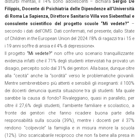
disturbi mentali, il 14% sono adolescenti – dichiara
Sergio De
Filippis, Docente di Psichiatria delle Dipendenze all’Università
di Roma La Sapienza, Direttore Sanitario Villa von Siebenthal e
consulente scientifico del progetto scuole “Mi vedete?”
–
secondo i dati dell’OMS. Dati confermati, nel presente, dallo State
of Children in the European Union del 2024: l’8% di ragazzi tra i 15 e
i 19 anni soffre di ansia e il 4% di depressione».
Il progetto
“Mi vedete?”
non offre uno scenario tranquillizzante:
evidenzia infatti che il 71% degli studenti intervistati ha provato un
disagio, percepito solo dal 31% dei genitori. Alla base, dunque oltre
alla “cecità” anche la “sordità” verso le problematiche giovanili.
Mentre sembrerebbero più attenti e sensibili gli insegnanti: il 100%
dei docenti denuncia questa situazione tra gli studenti. Ma quale
sarebbe la causa di fondo? Rivaleggiano, quasi in parallelo, per
oltre il 27,6% degli studenti, l’ambiente familiare e scolastico, a
fronte dei genitori che fanno ricadere buona parte della
responsabilità sulla scuola (39%), mentre i docenti per il 37%
rendono “colpevole” la famiglia e in misura minore la scuola
(12%). Uno scaricabarile reciproco che non fa bene alla presa in