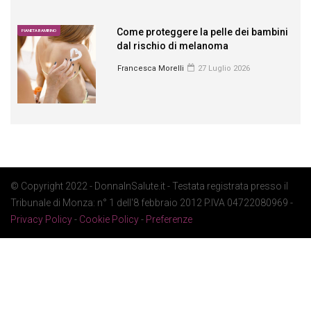
Come proteggere la pelle dei bambini
PIANETA BAMBINO
dal rischio di melanoma
Francesca Morelli
27 Luglio 2026
© Copyright 2022 - DonnaInSalute.it - Testata registrata presso il
Tribunale di Monza: n° 1 dell'8 febbraio 2012 P.IVA 04722080969 -
Privacy Policy
-
Cookie Policy
-
Preferenze