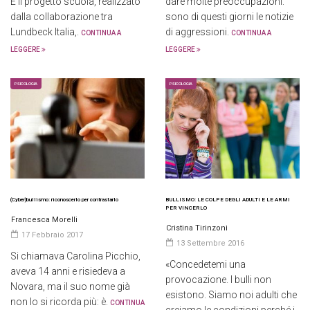
È il progetto scuola, realizzato
dare molte preoccupazioni:
dalla collaborazione tra
sono di questi giorni le notizie
Lundbeck Italia,.
di aggressioni.
CONTINUA A
CONTINUA A
LEGGERE
LEGGERE
PSICOLOGIA
PSICOLOGIA
(Cyber)bullismo: riconoscerlo per contrastarlo
BULLISMO: LE COLPE DEGLI ADULTI E LE ARMI
PER VINCERLO
Francesca Morelli
Cristina Tirinzoni
17 Febbraio 2017
13 Settembre 2016
Si chiamava Carolina Picchio,
«Concedetemi una
aveva 14 anni e risiedeva a
provocazione. I bulli non
Novara, ma il suo nome già
esistono. Siamo noi adulti che
non lo si ricorda più: è.
CONTINUA