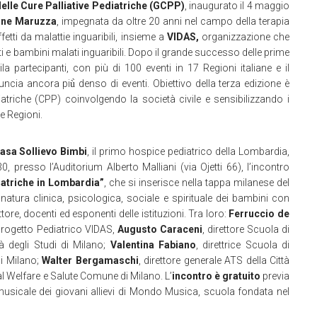
 delle Cure Palliative Pediatriche (GCPP)
, inaugurato il 4 maggio
ne Maruzza
, impegnata da oltre 20 anni nel campo della terapia
ffetti da malattie inguaribili, insieme a
VIDAS,
organizzazione che
i e bambini malati inguaribili. Dopo il grande successo delle prime
 partecipanti, con più di 100 eventi in 17 Regioni italiane e il
ncia ancora più̀ denso di eventi. Obiettivo della terza edizione è
iatriche (CPP) coinvolgendo la società civile e sensibilizzando i
le Regioni.
Casa Sollievo Bimbi
, il primo hospice pediatrico della Lombardia,
30, presso l’Auditorium Alberto Malliani (via Ojetti 66), l’incontro
iatriche in Lombardia”
,
che si inserisce nella tappa milanese del
natura clinica, psicologica, sociale e spirituale dei bambini con
ttore, docenti ed esponenti delle istituzioni. Tra loro:
Ferruccio de
Progetto Pediatrico VIDAS,
Augusto Caraceni
, direttore Scuola di
tà degli Studi di Milano;
Valentina Fabiano
, direttrice Scuola di
di Milano;
Walter Bergamaschi
, direttore generale ATS della Città
l Welfare e Salute Comune di Milano. L’
incontro è gratuito
previa
usicale dei giovani allievi di Mondo Musica, scuola fondata nel