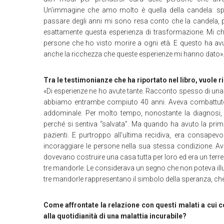
Un’immagine che amo molto è quella della candela: sp
passare degli anni mi sono resa conto che la candela, 
esattamente questa esperienza di trasformazione. Mi c
persone che ho visto morire a ogni età. E questo ha avu
anche la ricchezza che queste esperienze mi hanno dato»
Tra le testimonianze che ha riportato nel libro, vuole r
«Di esperienze ne ho avute tante. Racconto spesso di una
abbiamo entrambe compiuto 40 anni. Aveva combattuto 
addominale. Per molto tempo, nonostante la diagnosi,
perché si sentiva “salvata”. Ma quando ha avuto la prim
pazienti. E purtroppo all’ultima recidiva, era consape
incoraggiare le persone nella sua stessa condizione. Av
dovevano costruire una casa tutta per loro ed era un te
tre mandorle. Le considerava un segno che non poteva ill
tre mandorle rappresentano il simbolo della speranza, che 
Come affrontate la relazione con questi malati a cui 
alla quotidianità di una malattia incurabile?