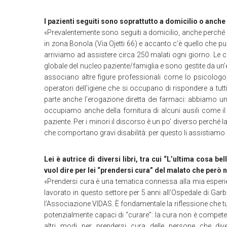
I pazienti seguiti sono soprattutto a domicilio o anche 
«Prevalentemente sono seguiti a domicilio, anche perché ab
in zona Bonola (Via Ojetti 66) e accanto c’è quello che può 
arriviamo ad assistere circa 250 malati ogni giorno. Le cu
globale del nucleo paziente/famiglia e sono gestite da un’é
associano altre figure professionali come lo psicologo, l’a
operatori dell’igiene che si occupano di rispondere a tutti 
parte anche l’erogazione diretta dei farmaci: abbiamo un
occupiamo anche della fornitura di alcuni ausili come il 
paziente. Per i minori il discorso è un po’ diverso perché l
che comportano gravi disabilità: per questo li assistiamo
Lei è autrice di diversi libri, tra cui “L’ultima cosa be
vuol dire per lei “prendersi cura” del malato che però 
«Prendersi cura è una tematica connessa alla mia esperie
lavorato in questo settore per 5 anni all’Ospedale di Garba
l’Associazione VIDAS. È fondamentale la riflessione che tu
potenzialmente capaci di “curare”: la cura non è compete
altri modi per prendersi cura delle persone che div