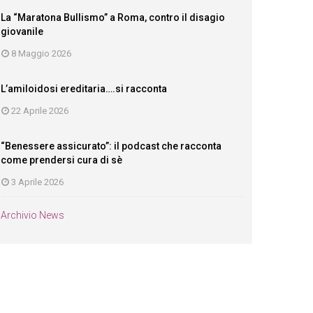
La “Maratona Bullismo” a Roma, contro il disagio
giovanile
8 Maggio 2026
L’amiloidosi ereditaria….si racconta
22 Aprile 2026
“Benessere assicurato”: il podcast che racconta
come prendersi cura di sè
3 Aprile 2026
Archivio News