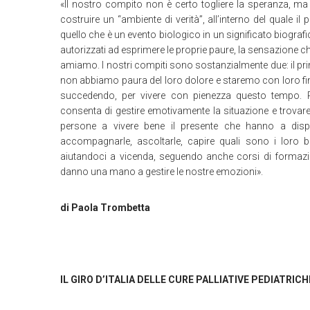
«Il nostro compito non è certo togliere la speranza, ma 
costruire un “ambiente di verità”, all’interno del quale 
quello che è un evento biologico in un significato biografi
autorizzati ad esprimere le proprie paure, la sensazione ch
amiamo. I nostri compiti sono sostanzialmente due: il pri
non abbiamo paura del loro dolore e staremo con loro fino a
succedendo, per vivere con pienezza questo tempo. Per
consenta di gestire emotivamente la situazione e trovare 
persone a vivere bene il presente che hanno a dispos
accompagnarle, ascoltarle, capire quali sono i loro 
aiutandoci a vicenda, seguendo anche corsi di formazio
danno una mano a gestire le nostre emozioni».
di Paola Trombetta
IL GIRO D’ITALIA DELLE CURE PALLIATIVE PEDIATRIC