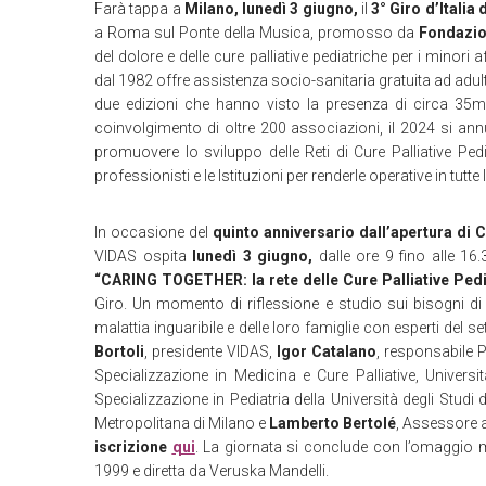
Farà tappa a
Milano, lunedì 3 giugno,
il
3° Giro d’Italia
a Roma sul Ponte della Musica, promosso da
Fondazio
del dolore e delle cure palliative pediatriche per i minori a
dal 1982 offre assistenza socio-sanitaria gratuita ad adult
due edizioni che hanno visto la presenza di circa 35mila
coinvolgimento di oltre 200 associazioni, il 2024 si annu
promuovere lo sviluppo delle Reti di Cure Palliative Ped
professionisti e le Istituzioni per renderle operative in tutte 
In occasione del
quinto anniversario dall’apertura di 
VIDAS ospita
lunedì 3 giugno,
dalle ore 9 fino alle 16.
“CARING TOGETHER: la rete delle Cure Palliative Ped
Giro. Un momento di riflessione e studio sui bisogni di 
malattia inguaribile e delle loro famiglie con esperti del se
Bortoli
, presidente VIDAS,
Igor Catalano
, responsabile 
Specializzazione in Medicina e Cure Palliative, Universi
Specializzazione in Pediatria della Università degli Studi 
Metropolitana di Milano e
Lamberto Bertolé
, Assessore a
iscrizione
qui
. La giornata si conclude con l’omaggio m
1999 e diretta da Veruska Mandelli.