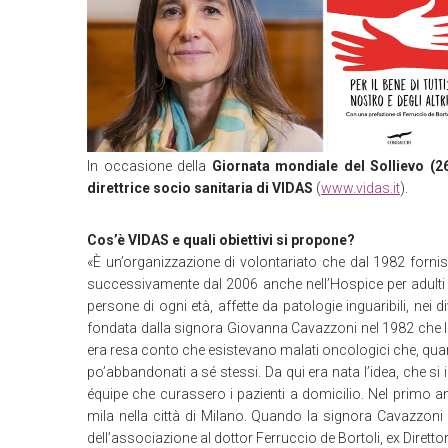
In occasione della
Giornata mondiale del Sollievo (2
direttrice socio sanitaria di VIDAS
(
www.vidas.it
).
Cos’è VIDAS e quali obiettivi si propone?
«È un’organizzazione di volontariato che dal 1982 fornisce 
successivamente dal 2006 anche nell’Hospice per adulti
persone di ogni età, affette da patologie inguaribili, nei
fondata dalla signora Giovanna Cavazzoni nel 1982 che lavo
era resa conto che esistevano malati oncologici che, qu
po’abbandonati a sé stessi. Da qui era nata l’idea, che si is
équipe che curassero i pazienti a domicilio. Nel primo 
mila nella città di Milano. Quando la signora Cavazzoni
dell’associazione al dottor Ferruccio de Bortoli, ex Direttore