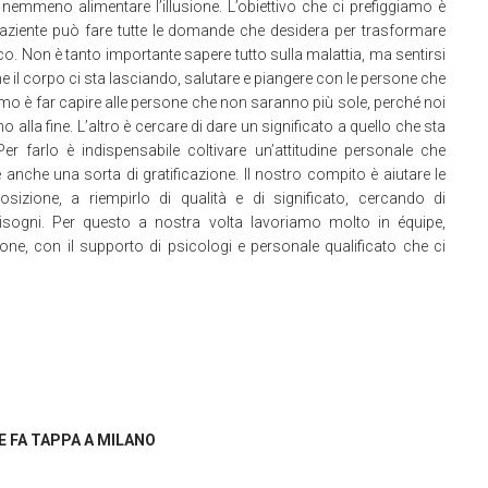
nemmeno alimentare l’illusione. L’obiettivo che ci prefiggiamo è
il paziente può fare tutte le domande che desidera per trasformare
co. Non è tanto importante sapere tutto sulla malattia, ma sentirsi
e il corpo ci sta lasciando, salutare e piangere con le persone che
mo è far capire alle persone che non saranno più sole, perché noi
lla fine. L’altro è cercare di dare un significato a quello che sta
 farlo è indispensabile coltivare un’attitudine personale che
anche una sorta di gratificazione. Il nostro compito è aiutare le
izione, a riempirlo di qualità e di significato, cercando di
bisogni. Per questo a nostra volta lavoriamo molto in équipe,
ne, con il supporto di psicologi e personale qualificato che ci
HE FA TAPPA A MILANO