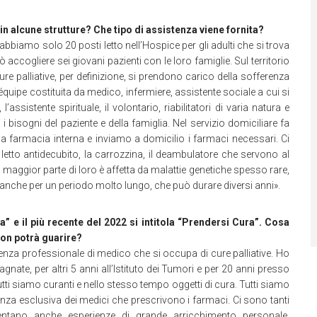
in alcune strutture? Che tipo di assistenza viene fornita?
biamo solo 20 posti letto nell’Hospice per gli adulti che si trova
accogliere sei giovani pazienti con le loro famiglie. Sul territorio
re palliative, per definizione, si prendono carico della sofferenza
quipe costituita da medico, infermiere, assistente sociale a cui si
ssistente spirituale, il volontario, riabilitatori di varia natura e
i bisogni del paziente e della famiglia. Nel servizio domiciliare fa
a farmacia interna e inviamo a domicilio i farmaci necessari. Ci
letto antidecubito, la carrozzina, il deambulatore che servono al
a maggior parte di loro è affetta da malattie genetiche spesso rare,
 anche per un periodo molto lungo, che può durare diversi anni».
lla” e il più recente del 2022 si intitola “Prendersi Cura”. Cosa
non potrà guarire?
nza professionale di medico che si occupa di cure palliative. Ho
gnate, per altri 5 anni all’Istituto dei Tumori e per 20 anni presso
tti siamo curanti e nello stesso tempo oggetti di cura. Tutti siamo
nza esclusiva dei medici che prescrivono i farmaci. Ci sono tanti
entano anche esperienze di grande arricchimento personale.