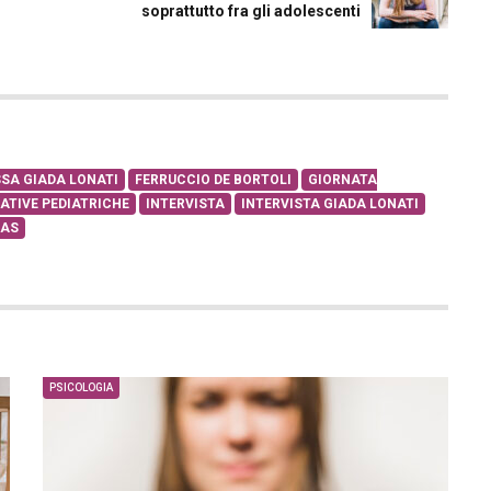
soprattutto fra gli adolescenti
SA GIADA LONATI
FERRUCCIO DE BORTOLI
GIORNATA
IATIVE PEDIATRICHE
INTERVISTA
INTERVISTA GIADA LONATI
DAS
PSICOLOGIA