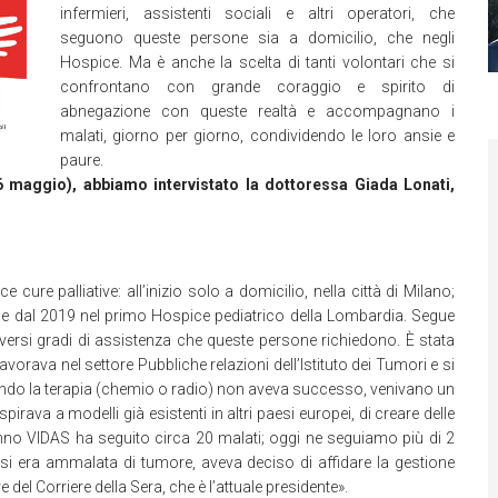
infermieri, assistenti sociali e altri operatori, che
seguono queste persone sia a domicilio, che negli
Hospice. Ma è anche la scelta di tanti volontari che si
confrontano con grande coraggio e spirito di
abnegazione con queste realtà e accompagnano i
malati, giorno per giorno, condividendo le loro ansie e
paure.
6 maggio), abbiamo intervistato la dottoressa Giada Lonati,
cure palliative: all’inizio solo a domicilio, nella città di Milano;
 e dal 2019 nel primo Hospice pediatrico della Lombardia. Segue
 diversi gradi di assistenza che queste persone richiedono. È stata
rava nel settore Pubbliche relazioni dell’Istituto dei Tumori e si
ando la terapia (chemio o radio) non aveva successo, venivano un
pirava a modelli già esistenti in altri paesi europei, di creare delle
anno VIDAS ha seguito circa 20 malati; oggi ne seguiamo più di 2
 si era ammalata di tumore, aveva deciso di affidare la gestione
 del Corriere della Sera, che è l’attuale presidente».