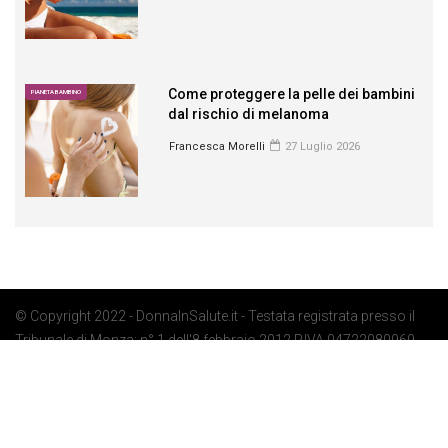
Come proteggere la pelle dei bambini
PIANETA BAMBINO
dal rischio di melanoma
Francesca Morelli
27 Luglio 2026
© Copyright 2022 - DonnaInSalute.it - Testata registrata presso il
Tribunale di Monza: n° 1 dell'8 febbraio 2012 P.IVA 04722080969 -
Privacy Policy
-
Cookie Policy
-
Preferenze