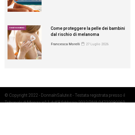
Come proteggere la pelle dei bambini
PIANETA BAMBINO
dal rischio di melanoma
Francesca Morelli
27 Luglio 2026
© Copyright 2022 - DonnaInSalute.it - Testata registrata presso il
Tribunale di Monza: n° 1 dell'8 febbraio 2012 P.IVA 04722080969 -
Privacy Policy
-
Cookie Policy
-
Preferenze