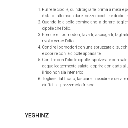
Pulire le cipolle, quindi tagliarle prima a metà e p
è stato fatto riscaldare mezzo bicchiere di olio ex
Quando le cipolle cominciano a dorare, togliere
cipolle che l’olio.
Prendere i pomodori, lavarli, asciugarli, tagliar
rivolta verso l’alto.
Condire i pomodori con una spruzzata di zuccher
e coprire con le cipolle appassite.
Condire con l’olio le cipolle, spolverare con sa
acqua leggermente salata, coprire con carta all
il riso non sia intenerito.
Togliere dal fuoco, lasciare intiepidire e servir
ciuffetti di prezzemolo fresco.
YEGHINZ