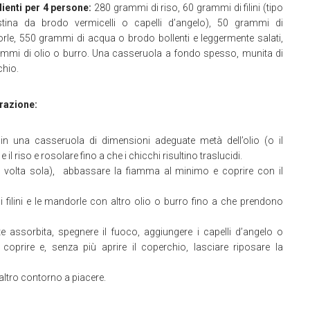
ienti per 4 persone:
280 grammi di riso, 60 grammi di filini (tipo
stina da brodo vermicelli o capelli d’angelo), 50 grammi di
le, 550 grammi di acqua o brodo bollenti e leggermente salati,
mmi di olio o burro. Una casseruola a fondo spesso, munita di
hio.
razione:
in una casseruola di dimensioni adeguate metà dell’olio (o il
e il riso e rosolare fino a che i chicchi risultino traslucidi.
na volta sola), abbassare la fiamma al minimo e coprire con il
 i filini e le mandorle con altro olio o burro fino a che prendono
 assorbita, spegnere il fuoco, aggiungere i capelli d’angelo o
 coprire e, senza più aprire il coperchio, lasciare riposare la
 altro contorno a piacere.