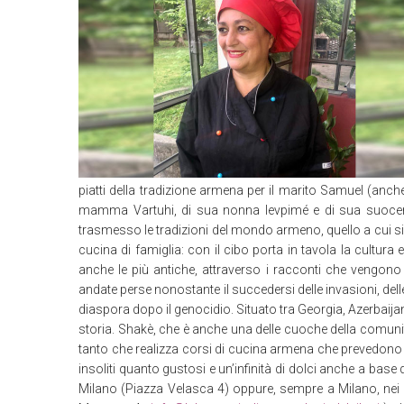
piatti della tradizione armena per il marito Samuel (anche
mamma Vartuhi, di sua nonna Ievpimé e di sua suocera 
trasmesso le tradizioni del mondo armeno, quello a cui si
cucina di famiglia: con il cibo porta in tavola la cultura 
anche le più antiche, attraverso i racconti che vengono
andate perse nonostante il succedersi delle invasioni, delle 
diaspora dopo il genocidio. Situato tra Georgia, Azerbaija
storia. Shakè, che è anche una delle cuoche della comunit
tanto che realizza corsi di cucina armena che prevedono 
insoliti quanto gustosi e un’infinità di dolci anche a base
Milano (Piazza Velasca 4) oppure, sempre a Milano, nei l