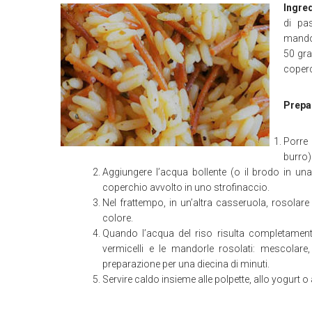
Ingred
di pa
mandor
50 gra
coperc
Prepa
Porre 
burro) 
Aggiungere l’acqua bollente (o il brodo in u
coperchio avvolto in uno strofinaccio.
Nel frattempo, in un’altra casseruola, rosolare
colore.
Quando l’acqua del riso risulta completamente
vermicelli e le mandorle rosolati: mescolare,
preparazione per una diecina di minuti.
Servire caldo insieme alle polpette, allo yogurt o