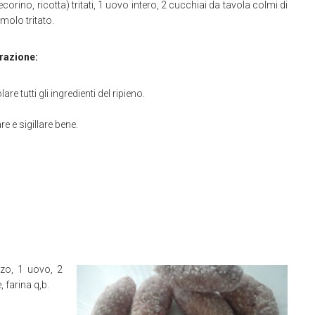
ecorino, ricotta) tritati, 1 uovo intero, 2 cucchiai da tavola colmi di
molo tritato.
razione:
re tutti gli ingredienti del ripieno.
e e sigillare bene.
zo, 1 uovo, 2
 farina q,b.