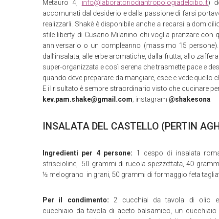
Metauro 4,
info@laboratoriodiantropologiadelcibo.it
) d
accomunati dal desiderio e dalla passione di farsi portavoce
realizzarli. Shakè è disponibile anche a recarsi a domicil
stile liberty di Cusano Milanino chi voglia pranzare con 
anniversario o un compleanno (massimo 15 persone). A
dall’insalata, alle erbe aromatiche, dalla frutta, allo za
super-organizzata e così serena che trasmette pace e deside
quando deve preparare da mangiare, esce e vede quello che l
E il risultato è sempre straordinario visto che cucinare per
kev.pam.shake@gmail.com
; instagram
@shakesona
INSALATA DEL CASTELLO (PERTIN AG
Ingredienti per 4 persone:
1 cespo di insalata roma
striscioline, 50 grammi di rucola spezzettata, 40 grammi 
½ melograno in grani, 50 grammi di formaggio feta tagliat
Per il condimento:
2 cucchiai da tavola di olio ex
cucchiaio da tavola di aceto balsamico, un cucchiaio d