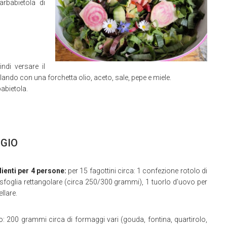
arbabietola di
indi versare il
o con una forchetta olio, aceto, sale, pepe e miele.
babietola.
GGIO
ienti per 4 persone:
per 15 fagottini circa: 1 confezione rotolo di
sfoglia rettangolare (circa 250/300 grammi), 1 tuorlo d’uovo per
llare.
o: 200 grammi circa di formaggi vari (gouda, fontina, quartirolo,