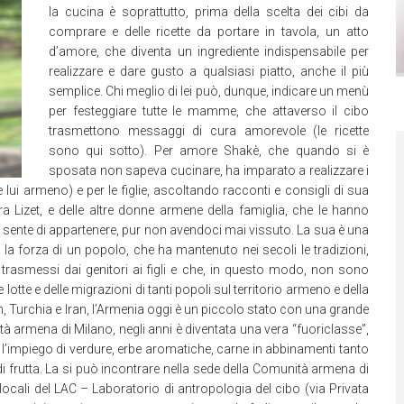
la cucina è soprattutto, prima della scelta dei cibi da
comprare e delle ricette da portare in tavola, un atto
d’amore, che diventa un ingrediente indispensabile per
realizzare e dare gusto a qualsiasi piatto, anche il più
semplice. Chi meglio di lei può, dunque, indicare un menù
per festeggiare tutte le mamme, che attaverso il cibo
trasmettono messaggi di cura amorevole (le ricette
sono qui sotto). Per amore Shakè, che quando si è
sposata non sapeva cucinare, ha imparato a realizzare i
 lui armeno) e per le figlie, ascoltando racconti e consigli di sua
Lizet, e delle altre donne armene della famiglia, che le hanno
 sente di appartenere, pur non avendoci mai vissuto. La sua è una
e la forza di un popolo, che ha mantenuto nei secoli le tradizioni,
 trasmessi dai genitori ai figli e che, in questo modo, non sono
lotte e delle migrazioni di tanti popoli sul territorio armeno e della
n, Turchia e Iran, l’Armenia oggi è un piccolo stato con una grande
à armena di Milano, negli anni è diventata una vera “fuoriclasse”,
l’impiego di verdure, erbe aromatiche, carne in abbinamenti tanto
 di frutta. La si può incontrare nella sede della Comunità armena di
ocali del LAC – Laboratorio di antropologia del cibo (via Privata