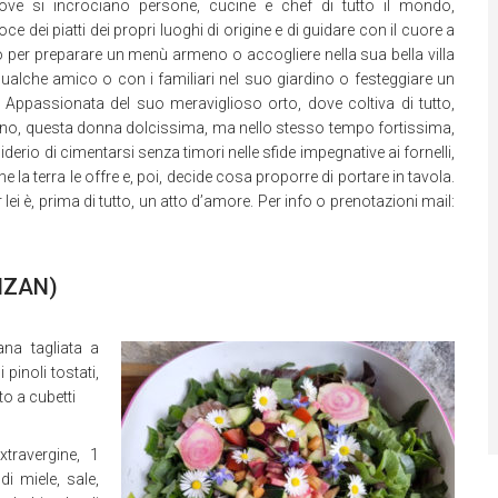
ove si incrociano persone, cucine e chef di tutto il mondo,
 dei piatti dei propri luoghi di origine e di guidare con il cuore a
io per preparare un menù armeno o accogliere nella sua bella villa
qualche amico o con i familiari nel suo giardino o festeggiare un
ppassionata del suo meraviglioso orto, dove coltiva di tutto,
fferano, questa donna dolcissima, ma nello stesso tempo fortissima,
rio di cimentarsi senza timori nelle sfide impegnative ai fornelli,
a terra le offre e, poi, decide cosa proporre di portare in tavola.
 lei è, prima di tutto, un atto d’amore. Per info o prenotazioni mail:
HZAN)
na tagliata a
pinoli tostati,
o a cubetti
travergine, 1
i miele, sale,