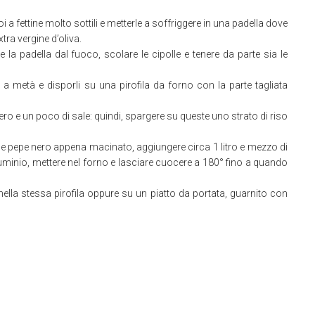
oi a fettine molto sottili e metterle a soffriggere in una padella dove
tra vergine d’oliva.
 la padella dal fuoco, scolare le cipolle e tenere da parte sia le
li a metà e disporli su una pirofila da forno con la parte tagliata
o e un poco di sale: quindi, spargere su queste uno strato di riso
le e pepe nero appena macinato, aggiungere circa 1 litro e mezzo di
uminio, mettere nel forno e lasciare cuocere a 180° fino a quando
e nella stessa pirofila oppure su un piatto da portata, guarnito con