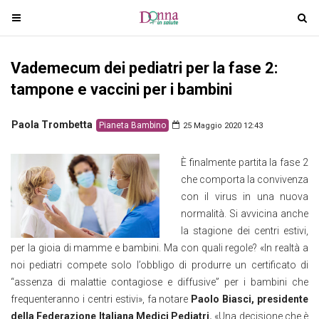
T
T
o
o
g
g
Vademecum dei pediatri per la fase 2:
g
g
l
l
tampone e vaccini per i bambini
e
e
n
n
Paola Trombetta
Pianeta Bambino
25 Maggio 2020 12:43
a
a
v
v
È finalmente partita la fase 2
i
i
che comporta la convivenza
g
g
con il virus in una nuova
a
a
normalità. Si avvicina anche
t
t
la stagione dei centri estivi,
i
i
per la gioia di mamme e bambini. Ma con quali regole? «In realtà a
o
o
noi pediatri compete solo l’obbligo di produrre un certificato di
n
n
“assenza di malattie contagiose e diffusive” per i bambini che
frequenteranno i centri estivi», fa notare
Paolo Biasci, presidente
della Federazione Italiana Medici Pediatri.
«Una decisione che è