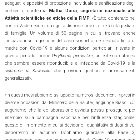
adeguati dispositivi di protezione individuale e sanificazione degli
ambienti», conferma
Mattia Doria
,
segretario nazionale alle
Attività scientifiche ed etiche della FIMP
. «È tutto contenuto nel
nostro Vademecum, da oggi a disposizione di oltre 5 mila pediatri
di famiglia. Un volume di 50 pagine in cui si trovano anche
indicazioni sulla gestione del caso sospetto, del neonato figlio di
madre con Covid-19 e alcune condizioni particolari, rilevate in
questo periodo, come l’
Erythema pernio-like
, un eritema cutaneo
che sembra essere riconducibile all’infezione da Covid-19 e la
sindrome di Kawasaki
che provoca gonfiori e arrossamenti
generalizzati».
«In questi mesi abbiamo sviluppato numerosi documenti, ripresi in
diverse occasioni dal Ministero della Salute», aggiunge Biasci. «Ci
auguriamo che la collaborazione avviata possa proseguire per
esempio sulla campagna vaccinale per l’influenza stagionale:
questo è il momento in cui si decidono i quantitativi di dosi di cui
disporremo in autunno. Dobbiamo guardare alla Fase 3,