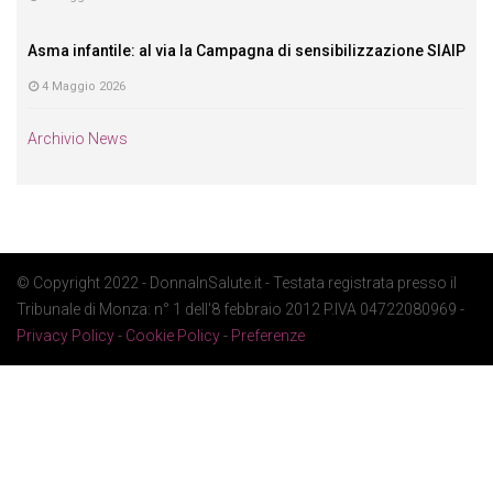
Asma infantile: al via la Campagna di sensibilizzazione SIAIP
4 Maggio 2026
Archivio News
© Copyright 2022 - DonnaInSalute.it - Testata registrata presso il
Tribunale di Monza: n° 1 dell'8 febbraio 2012 P.IVA 04722080969 -
Privacy Policy
-
Cookie Policy
-
Preferenze