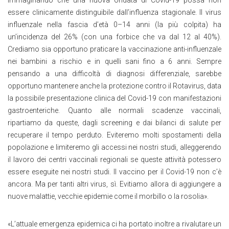
immaginando che una nuova ondata di Covid-19 possa non
essere clinicamente distinguibile dall’influenza stagionale. Il virus
influenzale nella fascia d’età 0–14 anni (la più colpita) ha
un’incidenza del 26% (con una forbice che va dal 12 al 40%).
Crediamo sia opportuno praticare la vaccinazione anti-influenzale
nei bambini a rischio e in quelli sani fino a 6 anni. Sempre
pensando a una difficoltà di diagnosi differenziale, sarebbe
opportuno mantenere anche la protezione contro il Rotavirus, data
la possibile presentazione clinica del Covid-19 con manifestazioni
gastroenteriche. Quanto alle normali scadenze vaccinali,
ripartiamo da queste, dagli screening e dai bilanci di salute per
recuperare il tempo perduto. Eviteremo molti spostamenti della
popolazione e limiteremo gli accessi nei nostri studi, alleggerendo
il lavoro dei centri vaccinali regionali se queste attività potessero
essere eseguite nei nostri studi. Il vaccino per il Covid-19 non c’è
ancora. Ma per tanti altri virus, sì. Evitiamo allora di aggiungere a
nuove malattie, vecchie epidemie come il morbillo o la rosolia».
«L’attuale emergenza epidemica ci ha portato inoltre a rivalutare un