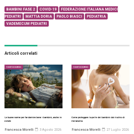
BAMBINI FASE 2
COVID-19
FEDERAZIONE ITALIANA MEDICI
PEDIATRI
MATTIA DORIA
PAOLO BIASCI
PEDIATRIA
VADEMECUM PEDIATRI
Articoli correlati
PIANETA BAMBINO
PIANETA BAMBINO
Le buone norme per far dormire bene i bambini, anche in
Come proteggere la pelle dei bambini dal rischio di
estate
melanoma
Francesca Morelli
3 Agosto 2026
Francesca Morelli
27 Luglio 2026