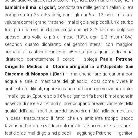
salute delle vie aree e respiratorie in genere. Lo rivela un’indagine,
“I
bambini e il mal di gola”,
condotta tra mille genitori italiani di età
compresa tra 25 e 55 anni, con figli dai 6 ai 12 anni, mirata a
valutare come i grandi trattano il mal di gola nei piccoli. Un disturbo
fra i più ricorrenti in età pediatrica che nel 31% dei casi colpisce
spesso: una volta o più al mese (13%), ogni 2-3 mesi (18%),
secondo quanto dichiarato dai genitori stessi, con maggiori
probabilità in autunno e inverno. «Bere la giusta quantità di acqua,
idratando correttamente il corpo – spiega
Paolo Petrone
,
Dirigente Medico di Otorinolaringoiatria all’Ospedale San
Giacomo di Monopoli (Bari)
– ma anche fare gargarismi con
acqua e sale o masticare del ghiaccio, così come vivere in
ambienti umidificati, rappresentano una buona prevenzione contro
il mal di gola». Eppure solo il 6% dei genitori fa bere i bimbi anche in
assenza di sete e altrettanti si preoccupano preventivamente della
qualità dell’aria, in particolare del tasso di umidità nella cameretta e
in casa, trascurando il fatto che un ambiente troppo secco
favorisce l’insorgenza di problemi alle vie aeree. «Per alleviare il
fastidio del mal di gola nei piccoli – aggiunge Petrone – i genitori