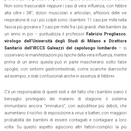
Non sono trascurabili neppure i casi di vera influenza, con febbre
alta oltre i 38°, dolori muscolari e articolari, affezioni delle vie
respiratorie di cui i più colpiti sono i bambini: 11 casi per mille nella
fascia più giovane e 7 casi per mille fra i più grandi. «Nei bambini da
un anno in poi – puntualizza il professor
Fabrizio Pregliasco
,
virologo dell’Università degli Studi di Milano e Direttore
Sanitario dell’IRCCS Galeazzi del capoluogo lombardo
– si
osservano le manifestazioni più tipiche della vera influenza, mentre
prima di un anno questa può in parte mascherarsi sotto false
spoglie, con sintomi gastrointestinali, come scariche diarroiche
ad esempio, e stati confusionali anche in assenza di febbre».
C’è un responsabile di questi esiti e del fatto che i bambini siano il
bersaglio privilegiato dei malanni di stagione: il sistema
immunitario ancora “immaturo”, con autodifese più deboli, che
aumentano il rischio di esposizione a virus e batteri, con maggiori
probabilità dei bambini di essere contagiati e contagiare a loro
volta. Su questo aspetto agiscono altri fattori-complici: la più