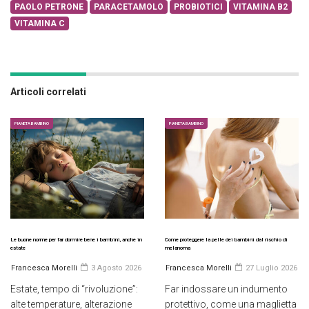
PAOLO PETRONE
PARACETAMOLO
PROBIOTICI
VITAMINA B2
VITAMINA C
Articoli correlati
PIANETA BAMBINO
PIANETA BAMBINO
Le buone norme per far dormire bene i bambini, anche in
Come proteggere la pelle dei bambini dal rischio di
estate
melanoma
Francesca Morelli
3 Agosto 2026
Francesca Morelli
27 Luglio 2026
Estate, tempo di “rivoluzione”:
Far indossare un indumento
alte temperature, alterazione
protettivo, come una maglietta