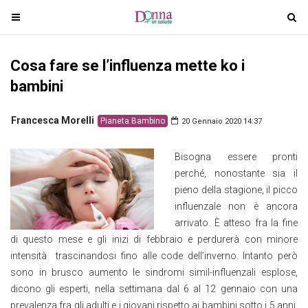
T
T
o
o
g
g
Cosa fare se l’influenza mette ko i
g
g
l
l
bambini
e
e
n
n
Francesca Morelli
Pianeta Bambino
20 Gennaio 2020 14:37
a
a
v
v
Bisogna essere pronti
i
i
perché, nonostante sia il
g
g
pieno della stagione, il picco
a
a
influenzale non è ancora
t
t
arrivato. È atteso fra la fine
i
i
di questo mese e gli inizi di febbraio e perdurerà con minore
o
o
intensità trascinandosi fino alle code dell’inverno. Intanto però
n
n
sono in brusco aumento le sindromi simil-influenzali esplose,
dicono gli esperti, nella settimana dal 6 al 12 gennaio con una
prevalenza fra gli adulti e i giovani rispetto ai bambini sotto i 5 anni.