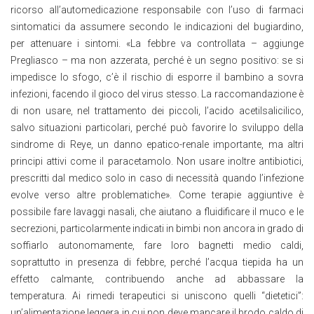
ricorso all’automedicazione responsabile con l’uso di farmaci
sintomatici da assumere secondo le indicazioni del bugiardino,
per attenuare i sintomi. «La febbre va controllata – aggiunge
Pregliasco – ma non azzerata, perché è un segno positivo: se si
impedisce lo sfogo, c’è il rischio di esporre il bambino a sovra
infezioni, facendo il gioco del virus stesso. La raccomandazione è
di non usare, nel trattamento dei piccoli, l’acido acetilsalicilico,
salvo situazioni particolari, perché può favorire lo sviluppo della
sindrome di Reye, un danno epatico-renale importante, ma altri
principi attivi come il paracetamolo. Non usare inoltre antibiotici,
prescritti dal medico solo in caso di necessità quando l’infezione
evolve verso altre problematiche». Come terapie aggiuntive è
possibile fare lavaggi nasali, che aiutano a fluidificare il muco e le
secrezioni, particolarmente indicati in bimbi non ancora in grado di
soffiarlo autonomamente, fare loro bagnetti medio caldi,
soprattutto in presenza di febbre, perché l’acqua tiepida ha un
effetto calmante, contribuendo anche ad abbassare la
temperatura. Ai rimedi terapeutici si uniscono quelli “dietetici”:
un’alimentazione leggera in cui non deve mancare il brodo caldo di