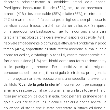
ricorrono principalmente ai cosiddetti rimedi della nonna.
Prediligono innanzitutto il miele (59%), seguito da spremuta di
arancia (41%), bevande calde (35%) e latte (36%), mentre solo il
25% di mamme e papà fa bere ai propri figli della semplice quanto
benefica acqua fresca, perché ritenuta un palliativo». Se questi
primi approcci non bastassero, i genitori ricorrono a una vera
terapia farmacologica che deve avere un sapore gradevole (49%),
risolvere efficacemente o comunque attenuare il problema in poco
tempo (48%), soprattutto gli stati irritativi associati al mal di gola
come raucedine, orofaringiti o tonsilliti, essere maneggevole e di
facile assunzione (41%) per i bimbi, come una formulazione spray
o le pastiglie gommose. Per sensibilizzare alla migliore
conoscenza del problema, il mal di gola è entrato da protagonista
in un progetto narrativo educazionale: una raccolta di avventure
dal titolo “
Quando la gola fa storie
” in cui variopinti personaggi si
alternano in storie con al centro una trama gialla da togliere il fiato,
rosa per emozioni da cuore in gola, food per farsi prendere per la
gola e kids per stupire i più piccini e lasciarli a bocca aperta. La
collezione di storie che è stata presentata all’ottava edizione di