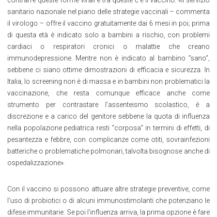
contrarre queste forme virali e tra queste c’è il vaccino: «Il servizio
sanitario nazionale nel piano delle strategie vaccinali – commenta
il virologo – offre il vaccino gratuitamente dai 6 mesi in poi; prima
di questa età è indicato solo a bambini a rischio, con problemi
cardiaci o respiratori cronici o malattie che creano
immunodepressione. Mentre non è indicato al bambino “sano”,
sebbene ci siano ottime dimostrazioni di efficacia e sicurezza. In
Italia, lo screening non è di massa e in bambini non problematici la
vaccinazione, che resta comunque efficace anche come
strumento per contrastare l’assenteismo scolastico, è a
discrezione e a carico del genitore sebbene la quota di influenza
nella popolazione pediatrica resti “corposa” in termini di effetti, di
pesantezza e febbre, con complicanze come otiti, sovrainfezioni
batteriche o problematiche polmonari, talvolta bisognose anche di
ospedalizzazione».
Con il vaccino si possono attuare altre strategie preventive, come
l’uso di probiotici o di alcuni immunostimolanti che potenziano le
difese immunitarie. Se poi l’influenza arriva, la prima opzione è fare