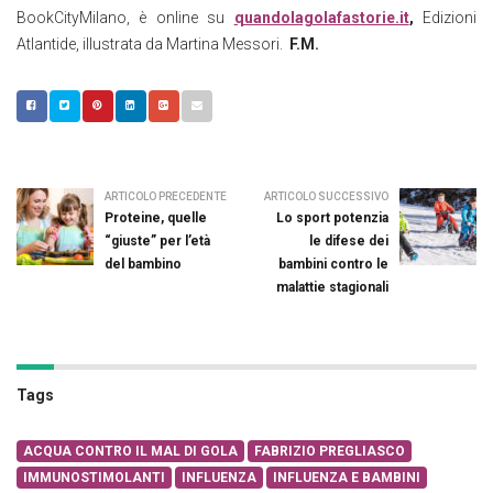
BookCityMilano, è online su
quandolagolafastorie.it
,
Edizioni
Atlantide, illustrata da Martina Messori.
F.M.
ARTICOLO PRECEDENTE
ARTICOLO SUCCESSIVO
Proteine, quelle
Lo sport potenzia
“giuste” per l’età
le difese dei
del bambino
bambini contro le
malattie stagionali
Tags
ACQUA CONTRO IL MAL DI GOLA
FABRIZIO PREGLIASCO
IMMUNOSTIMOLANTI
INFLUENZA
INFLUENZA E BAMBINI