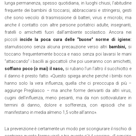
lunga permanenza, spesso quotidiana, in luoghi chiusi, l’abitudine
frequente dei bambini di toccarsi, abbracciarsi e stringersi, gesti
che sono veicolo di trasmissione di batteri, virus e microbi, ma
anche il contatto con altre persone portatrici adulte, insegnanti,
fratelli o amichetti fuori dall’ambiente scolastico. Ancora nei
piccoli
incide la poca cura delle “buone” norme di igiene:
starnutiscono senza alcuna precauzione verso altri
bambini
,
si
toccano frequentemente bocca e naso senza poi lavarsi le mani
“attaccando” i bacilli ai giocattoli che poi useranno con amichetti,
soffiano poco (o mai) il naso
,
si rubano l’un l’altro il succhiotto e
il danno è presto fatto. «Questo spiega anche perché i bimbi non
hanno solo la vera influenza, quella che ci preoccupa di più –
aggiunge Pregliasco – ma anche forme derivanti da altri virus,
cugini dell’influenza, meno pesanti, ma da non sottovalutare in
termini di danno, dolore e sofferenza, con episodi che si
manifestano in media almeno 1,5 volte all’anno».
La prevenzione è certamente un modo per scongiurare il rischio di