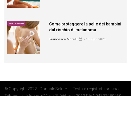
Come proteggere la pelle dei bambini
PIANETA BAMBINO
dal rischio di melanoma
Francesca Morelli
27 Luglio 2026
© Copyright 2022 - DonnaInSalute.it - Testata registrata presso il
Tribunale di Monza: n° 1 dell'8 febbraio 2012 P.IVA 04722080969 -
Privacy Policy
-
Cookie Policy
-
Preferenze