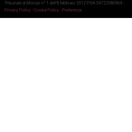
Tribunale di Monza: n° 1 dell'8 febbraio 2012 P.IVA 04722080969 -
Privacy Policy
-
Cookie Policy
-
Preferenze