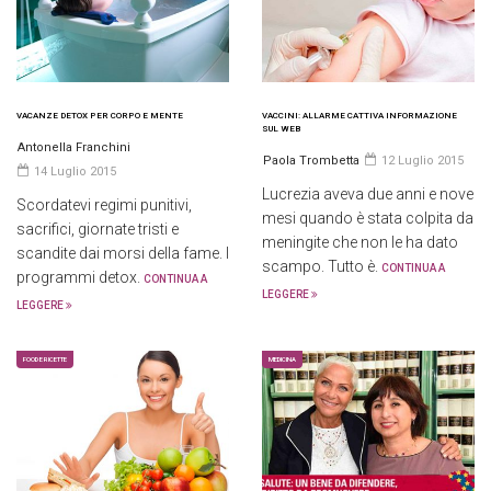
VACANZE DETOX PER CORPO E MENTE
VACCINI: ALLARME CATTIVA INFORMAZIONE
SUL WEB
Antonella Franchini
Paola Trombetta
12 Luglio 2015
14 Luglio 2015
Lucrezia aveva due anni e nove
Scordatevi regimi punitivi,
mesi quando è stata colpita da
sacrifici, giornate tristi e
meningite che non le ha dato
scandite dai morsi della fame. I
scampo. Tutto è.
CONTINUA A
programmi detox.
CONTINUA A
LEGGERE
LEGGERE
FOOD E RICETTE
MEDICINA