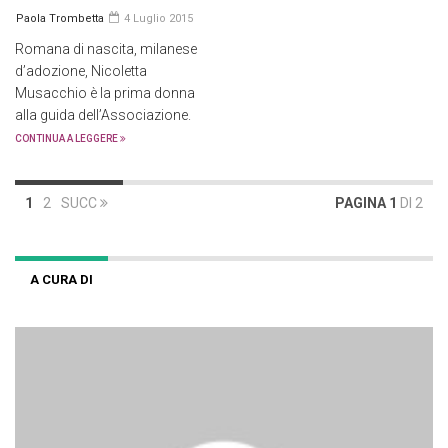
Paola Trombetta
4 Luglio 2015
Romana di nascita, milanese
d’adozione, Nicoletta
Musacchio è la prima donna
alla guida dell’Associazione.
CONTINUA A LEGGERE
1
2
SUCC
PAGINA 1
DI 2
A CURA DI