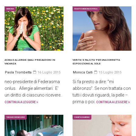
MEDICINA
BEAUTY E MEDICINA ESTETICA
ASMA E ALLERGIE: QUALI PRECAUZIONI IN
VERITA’ E FALSITA’ PER UNA CORRETTA
VACANZA
ESPOSIZIONE AL SOLE
Paola Trombetta
16 Luglio 2015
Monica Caiti
15 Luglio 2015
neo-presidente di Federasma
Si fa presto a dire: “mi
onlus. Allergie alimentari: E’
abbronzo”. Se non trattata con
un diritto di ciascuno ricevere.
tutti i dovuti riguardi, la pelle –
prima o poi.
CONTINUA A LEGGERE
CONTINUA A LEGGERE
TURISMO E BENESSERE
PIANETA BAMBINO