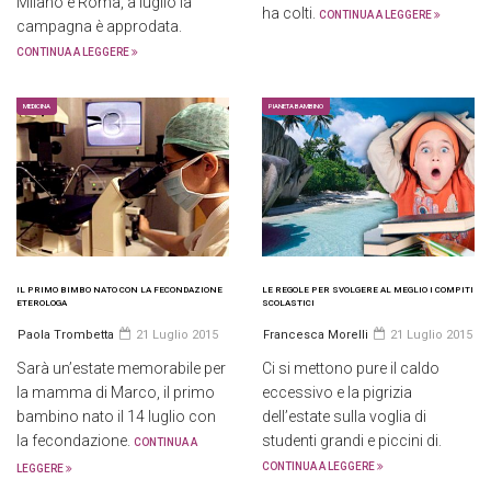
Milano e Roma, a luglio la
ha colti.
CONTINUA A LEGGERE
campagna è approdata.
CONTINUA A LEGGERE
MEDICINA
PIANETA BAMBINO
IL PRIMO BIMBO NATO CON LA FECONDAZIONE
LE REGOLE PER SVOLGERE AL MEGLIO I COMPITI
ETEROLOGA
SCOLASTICI
Paola Trombetta
21 Luglio 2015
Francesca Morelli
21 Luglio 2015
Sarà un’estate memorabile per
Ci si mettono pure il caldo
la mamma di Marco, il primo
eccessivo e la pigrizia
bambino nato il 14 luglio con
dell’estate sulla voglia di
la fecondazione.
studenti grandi e piccini di.
CONTINUA A
CONTINUA A LEGGERE
LEGGERE