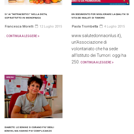
SI’ AI “NUTRACEUTICI” NELLA DIETA,
UN DOCUMENTO PER MIGLIORARE LA QUALITA’ DI
SOPRATTUTTO IN MENOPAUSA
VITA DEI MALATI DI TUMORE
Francesca Morelli
12 Luglio 2015
Paola Trombetta
4 Luglio 2015
.
www.salutedonnaonlus.it),
CONTINUA A LEGGERE
un’Associazione di
volontariato che ha sede
all’Istituto dei Tumori: oggi ha
250.
CONTINUA A LEGGERE
MEDICINA
DIABETE: LE DONNE SI CURANO PIU’ DEGLI
UOMINI, MA HANNO PIU’ COMPLICANZE