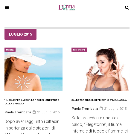
T
T
o
o
g
g
g
g
LUGLIO 2015
l
l
e
e
n
n
MEDICINA
FOOD E RICETTE
a
a
v
v
i
i
g
g
a
a
t
t
i
i
“IL SOLE PER AMICO”: LA PROTEZIONE PARTE
CALDO TORRIDO: IL REFRIGERIO E’ NELL’ACQUA
DALLA SPIAGGIA
o
o
Paola Trombetta
21 Luglio 2015
Paola Trombetta
21 Luglio 2015
n
n
Se la precedente ondata di
Dopo aver raggiunto i cittadini
caldo, “Flegetonte”, il fiume
in partenza dalle stazioni di
infernale di fuoco e fiamme, ci