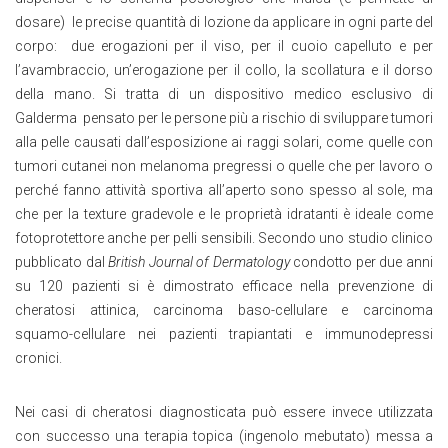
dosare) le precise quantità di lozione da applicare in ogni parte del
corpo: due erogazioni per il viso, per il cuoio capelluto e per
l’avambraccio, un’erogazione per il collo, la scollatura e il dorso
della mano. Si tratta di un dispositivo medico esclusivo di
Galderma pensato per le persone più a rischio di sviluppare tumori
alla pelle causati dall’esposizione ai raggi solari, come quelle con
tumori cutanei non melanoma pregressi o quelle che per lavoro o
perché fanno attività sportiva all’aperto sono spesso al sole, ma
che per la texture gradevole e le proprietà idratanti è ideale come
fotoprotettore anche per pelli sensibili. Secondo uno studio clinico
pubblicato dal
British Journal of Dermatology
condotto per due anni
su 120 pazienti si è dimostrato efficace nella prevenzione di
cheratosi attinica, carcinoma baso-cellulare e carcinoma
squamo-cellulare nei pazienti trapiantati e immunodepressi
cronici.
Nei casi di cheratosi diagnosticata può essere invece utilizzata
con successo una terapia topica (ingenolo mebutato) messa a