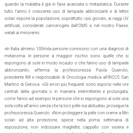
quando la malattia è già in fase avanzata o metastatica. Durante
tutto l’anno il crescente uso di lampade abbronzanti e di lettini
solari espone la popolazione, soprattutto i più giovani, ai raggi UV
artificiali, considerati cancerogeni dall’OMS e, nel nostro Paese,
vietati ai minorenni.
«In Italia almeno 100mila persone convivono con una diagnosi di
melanoma: le persone a maggior rischio sono quelle che si
espongono al sole in modo incauto o che fanno uso di lampade
abbronzanti», afferma la professoressa Paola Queirolo,
presidente IMI e responsabile di Oncologia medica all’IRCCS San
Martino di Genova. «Gli errori più frequenti sono esporsi nelle ore
centrali della giornata o in maniera intermittente e prolungata,
come fanno ad esempio le persone che si espongono al sole una
sola volta all’anno senza che la loro pelle sia abituata», prosegue la
professoressa Queirolo. «Non proteggere la pelle con creme a filtri
solari ad alta protezione, specie nella prima settimana di
esposizione, non indossare magliette, cappello con visiera e