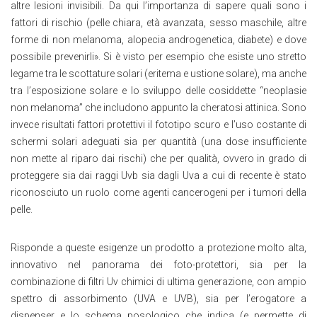
altre lesioni invisibili. Da qui l’importanza di sapere quali sono i
fattori di rischio (pelle chiara, età avanzata, sesso maschile, altre
forme di non melanoma, alopecia androgenetica, diabete) e dove
possibile prevenirli». Si è visto per esempio che esiste uno stretto
legame tra le scottature solari (eritema e ustione solare), ma anche
tra l’esposizione solare e lo sviluppo delle cosiddette “neoplasie
non melanoma” che includono appunto la cheratosi attinica. Sono
invece risultati fattori protettivi il fototipo scuro e l’uso costante di
schermi solari adeguati sia per quantità (una dose insufficiente
non mette al riparo dai rischi) che per qualità, ovvero in grado di
proteggere sia dai raggi Uvb sia dagli Uva a cui di recente è stato
riconosciuto un ruolo come agenti cancerogeni per i tumori della
pelle.
Risponde a queste esigenze un prodotto a protezione molto alta,
innovativo nel panorama dei foto-protettori, sia per la
combinazione di filtri Uv chimici di ultima generazione, con ampio
spettro di assorbimento (UVA e UVB), sia per l’erogatore a
dispenser e lo schema posologico che indica (e permette di