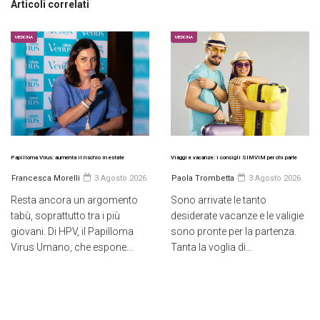
Articoli correlati
MEDICINA
MEDICINA
Papilloma Virus: aumenta il rischio in estate
Viaggi e vacanze: i consigli SIMVIM per chi parte
Francesca Morelli
3 Agosto 2026
Paola Trombetta
3 Agosto 2026
Resta ancora un argomento
Sono arrivate le tanto
tabù, soprattutto tra i più
desiderate vacanze e le valigie
giovani. Di HPV, il Papilloma
sono pronte per la partenza.
Virus Umano, che espone...
Tanta la voglia di...