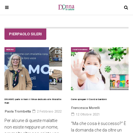
T
T
o
o
g
g
g
g
PIERPAOLO SILERI
l
l
e
e
n
n
MEDICINA
PIANETA BAMBINO
a
a
v
v
i
i
g
g
a
a
t
t
i
i
UNIAMO: parte in tram il Mese dedicato alle Malattie
Come spiegare il Covid ai bambini
Rare
o
o
Francesca Morelli
Paola Trombetta
2 Febbraio 2022
n
n
12 Ottobre 2021
Per alcune di queste malattie
“Ma che cosa è successo?” È
non esiste neppure un nome,
la domanda che da oltre un