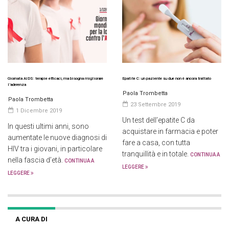
Giornata AIDS: terapie efficaci, ma bisogna migliorare
Epatite C: un paziente su due non è ancora trattato
l’aderenza
Paola Trombetta
Paola Trombetta
23 Settembre 2019
1 Dicembre 2019
Un test dell’epatite C da
In questi ultimi anni, sono
acquistare in farmacia e poter
aumentate le nuove diagnosi di
fare a casa, con tutta
HIV tra i giovani, in particolare
tranquillità e in totale.
CONTINUA A
nella fascia d’età.
CONTINUA A
LEGGERE
LEGGERE
A CURA DI