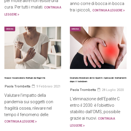
per molte altre non esiste una
anno corre di bocca in bocca
cura. Per tutti i malati.
CONTINUA A
tra i piccoli,.
CONTINUA A LEGGERE
LEGGERE
MEDICINA
MEDICINA
Nasce l’osservatorio fratture da fragilità
Giornata Mondiale delle Epatiti: ripresa dei trattamenti
dopo il lockdown
Paola Trombetta
9 Febbraio 2021
Paola Trombetta
28 Luglio 2020
Valutare l’impatto della
L’eliminazione dell’Epatite C
pandemia sui soggetti con
entro il 2030: è l’obiettivo
fragilità ossea; rilevare nel
stabilito dall’OMS, possibile
tempo il fenomeno delle.
grazie ai nuovi.
CONTINUA A
CONTINUA A LEGGERE
LEGGERE