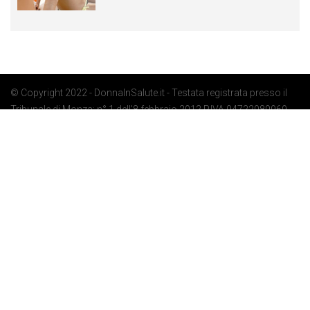
© Copyright 2022 - DonnaInSalute.it - Testata registrata presso il
Tribunale di Monza: n° 1 dell'8 febbraio 2012 P.IVA 04722080969 -
Privacy Policy
-
Cookie Policy
-
Preferenze