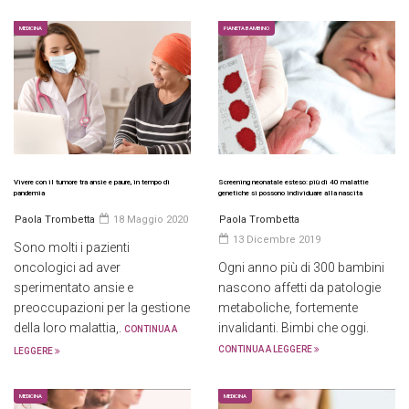
MEDICINA
PIANETA BAMBINO
Vivere con il tumore tra ansie e paure, in tempo di
Screening neonatale esteso: più di 40 malattie
pandemia
genetiche si possono individuare alla nascita
Paola Trombetta
18 Maggio 2020
Paola Trombetta
13 Dicembre 2019
Sono molti i pazienti
oncologici ad aver
Ogni anno più di 300 bambini
sperimentato ansie e
nascono affetti da patologie
preoccupazioni per la gestione
metaboliche, fortemente
della loro malattia,.
invalidanti. Bimbi che oggi.
CONTINUA A
CONTINUA A LEGGERE
LEGGERE
MEDICINA
MEDICINA