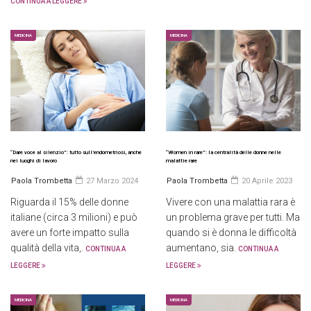
CONTINUA A LEGGERE
MEDICINA
MEDICINA
“Dare voce al silenzio”: tutto sull’endometriosi, anche
“Women in rare”: la centralità delle donne nelle
nei luoghi di lavoro
malattie rare
Paola Trombetta
27 Marzo 2024
Paola Trombetta
20 Aprile 2023
Riguarda il 15% delle donne
Vivere con una malattia rara è
italiane (circa 3 milioni) e può
un problema grave per tutti. Ma
avere un forte impatto sulla
quando si è donna le difficoltà
qualità della vita,.
aumentano, sia.
CONTINUA A
CONTINUA A
LEGGERE
LEGGERE
MEDICINA
MEDICINA