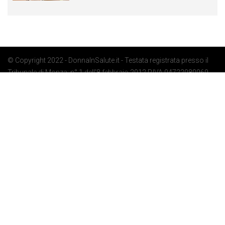
© Copyright 2022 - DonnaInSalute.it - Testata registrata presso il
Tribunale di Monza: n° 1 dell'8 febbraio 2012 P.IVA 04722080969 -
Privacy Policy
-
Cookie Policy
-
Preferenze