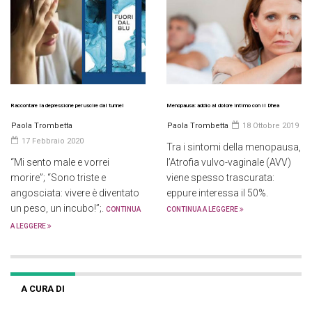
Raccontare la depressione per uscire dal tunnel
Menopausa: addio al dolore intimo con il Dhea
Paola Trombetta
Paola Trombetta
18 Ottobre 2019
17 Febbraio 2020
Tra i sintomi della menopausa,
“Mi sento male e vorrei
l’Atrofia vulvo-vaginale (AVV)
morire”; “Sono triste e
viene spesso trascurata:
angosciata: vivere è diventato
eppure interessa il 50%.
un peso, un incubo!”;.
CONTINUA
CONTINUA A LEGGERE
A LEGGERE
A CURA DI