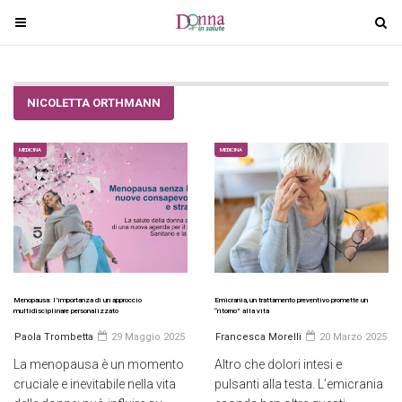
T
T
o
o
g
g
g
g
NICOLETTA ORTHMANN
l
l
e
e
n
n
MEDICINA
MEDICINA
a
a
v
v
i
i
g
g
a
a
t
t
i
i
Menopausa: l’importanza di un approccio
Emicrania, un trattamento preventivo promette un
multidisciplinare personalizzato
“ritorno” alla vita
o
o
Paola Trombetta
29 Maggio 2025
Francesca Morelli
20 Marzo 2025
n
n
La menopausa è un momento
Altro che dolori intesi e
cruciale e inevitabile nella vita
pulsanti alla testa. L’emicrania