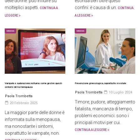
delle donne: può influire su
esonda ben oltre questi
molteplici aspetti.
confini: è causa di un.
CONTINUA A
CONTINUA
LEGGERE
A LEGGERE
MEDICINA
MEDICINA
Vampate e sudorazione notturna: come gestire questi
Prevenzione ginecologica, soprattutto in estate
sintomi della menopausa
Paola Trombetta
10 Luglio 2024
Paola Trombetta
Timore, pudore, atteggiamento
20 Febbraio 2025
fatalista, mancanza di tempo,
La maggior parte delle donne è
problemi economici: sono i
informata sulla menopausa,
principali motivi per cui.
ma nonostante i sintomi,
CONTINUA A LEGGERE
soprattutto le vampate, non.