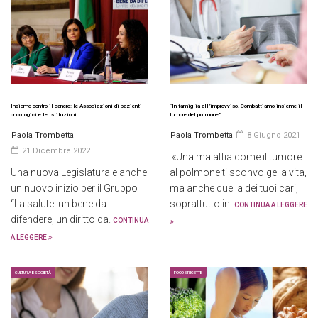
Insieme contro il cancro: le Associazioni di pazienti
“In famiglia all’improvviso. Combattiamo insieme il
oncologici e le Istituzioni
tumore del polmone”
Paola Trombetta
Paola Trombetta
8 Giugno 2021
21 Dicembre 2022
«Una malattia come il tumore
Una nuova Legislatura e anche
al polmone ti sconvolge la vita,
un nuovo inizio per il Gruppo
ma anche quella dei tuoi cari,
“La salute: un bene da
soprattutto in.
CONTINUA A LEGGERE
difendere, un diritto da.
CONTINUA
A LEGGERE
CULTURA E SOCIETÀ
FOOD E RICETTE