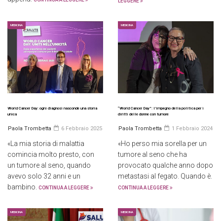
LEGGERE
MEDICINA
MEDICINA
World Cancer Day: ogni diagnosi nasconde una storia
“World Cancer Day”: l’impegno della politica per i
unica
diritti delle donne con tumore
Paola Trombetta
6 Febbraio 2025
Paola Trombetta
1 Febbraio 2024
«La mia storia di malattia
«Ho perso mia sorella per un
comincia molto presto, con
tumore al seno che ha
un tumore al seno, quando
provocato qualche anno dopo
avevo solo 32 anni e un
metastasi al fegato. Quando è.
bambino.
CONTINUA A LEGGERE
CONTINUA A LEGGERE
MEDICINA
MEDICINA