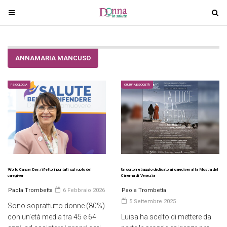
T
T
o
o
g
g
g
g
ANNAMARIA MANCUSO
l
l
e
e
n
n
PSICOLOGIA
CULTURA E SOCIETÀ
a
a
v
v
i
i
g
g
a
a
t
t
i
i
World Cancer Day: riflettori puntati sul ruolo del
Un cortometraggio dedicato ai caregiver alla Mostra del
caregiver
Cinema di Venezia
o
o
Paola Trombetta
6 Febbraio 2026
Paola Trombetta
n
n
5 Settembre 2025
Sono soprattutto donne (80%)
con un’età media tra 45 e 64
Luisa ha scelto di mettere da