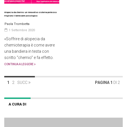
Alopecia da chemio: un innovativo sistema protesico
migliora il benessere psicologico
Paola Trombetta
1 Settembre 2020
«Soffrire di alopecia da
chemioterapia è come avere
una bandiera in testa con
scritto “chemio” e fa effetto.
CONTINUA A LEGGERE
1
2
SUCC
PAGINA 1
DI 2
A CURA DI