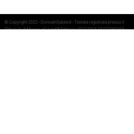
© Copyright 2022 - DonnaInSalute.it - Testata registrata presso il
Tribunale di Monza: n° 1 dell'8 febbraio 2012 P.IVA 04722080969 -
Privacy Policy
-
Cookie Policy
-
Preferenze