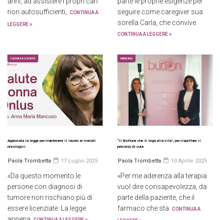
anni, ad assistere i propri cari
parte le proprie esigenze per
non autosufficienti,.
seguire come caregiver sua
CONTINUA A
sorella Carla, che convive.
LEGGERE
CONTINUA A LEGGERE
CULTURA E SOCIETÀ
MEDICINA
Approvata la legge per mantenere il lavoro ai malati
“Il Bottone che ti lega alla vita”, per rispettare il
oncologici
percorso di cura
Paola Trombetta
17 Luglio 2025
Paola Trombetta
10 Aprile 2025
«Da questo momento le
«Per me aderenza alla terapia
persone con diagnosi di
vuol dire consapevolezza, da
tumore non rischiano più di
parte della paziente, che il
essere licenziate. La legge
farmaco che sta.
CONTINUA A
appena.
CONTINUA A LEGGERE