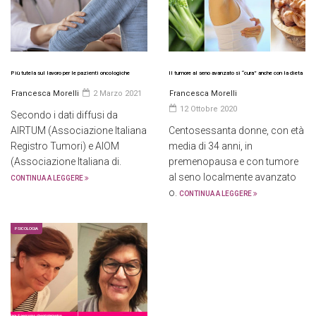
Più tutela sul lavoro per le pazienti oncologiche
Il tumore al seno avanzato si “cura” anche con la dieta
Francesca Morelli
2 Marzo 2021
Francesca Morelli
12 Ottobre 2020
Secondo i dati diffusi da
AIRTUM (Associazione Italiana
Centosessanta donne, con età
Registro Tumori) e AIOM
media di 34 anni, in
(Associazione Italiana di.
premenopausa e con tumore
al seno localmente avanzato
CONTINUA A LEGGERE
o.
CONTINUA A LEGGERE
PSICOLOGIA