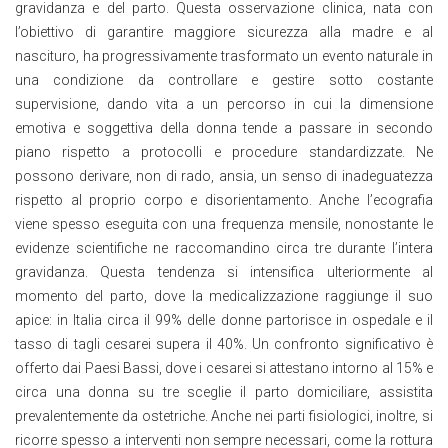
gravidanza e del parto. Questa osservazione clinica, nata con
l’obiettivo di garantire maggiore sicurezza alla madre e al
nascituro, ha progressivamente trasformato un evento naturale in
una condizione da controllare e gestire sotto costante
supervisione, dando vita a un percorso in cui la dimensione
emotiva e soggettiva della donna tende a passare in secondo
piano rispetto a protocolli e procedure standardizzate. Ne
possono derivare, non di rado, ansia, un senso di inadeguatezza
rispetto al proprio corpo e disorientamento. Anche l’ecografia
viene spesso eseguita con una frequenza mensile, nonostante le
evidenze scientifiche ne raccomandino circa tre durante l’intera
gravidanza. Questa tendenza si intensifica ulteriormente al
momento del parto, dove la medicalizzazione raggiunge il suo
apice: in Italia circa il 99% delle donne partorisce in ospedale e il
tasso di tagli cesarei supera il 40%. Un confronto significativo è
offerto dai Paesi Bassi, dove i cesarei si attestano intorno al 15% e
circa una donna su tre sceglie il parto domiciliare, assistita
prevalentemente da ostetriche. Anche nei parti fisiologici, inoltre, si
ricorre spesso a interventi non sempre necessari, come la rottura