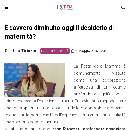
T
T
o
o
g
g
È davvero diminuito oggi il desiderio di
g
g
l
l
maternità?
e
e
n
n
Cristina Tirinzoni
Cultura e società
8 Maggio 2026 12:35
a
a
v
v
La Festa della Mamma è
i
i
comunemente vissuta
g
g
come una celebrazione
a
a
affettuosa di un legame
t
t
profondo e significativo, il
i
i
primo che segna l’esperienza umana. Tuttavia, può rappresentare
o
o
anche un’opportunità preziosa di riflettere, con sobrietà e senza
n
n
retorica, sulla complessità dell’esperienza materna e sulle criticità
che possono accompagnarla.
Ne abbiamo parlato con
Irene Strazzeri, professore associato