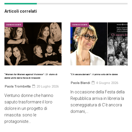
Articoli correlati
CULTURA E SOCIETÀ
CULTURA E SOCIETÀ
“Women for Women against Violence”: 21 storie di
“C’è ancora domani”: il primo voto delle donne
donne unite dalla forza di rinascere
Paola Blandi
4 Giugno 2026
Paola Trombetta
20 Luglio 2026
In occasione della Festa della
Ventuno donne che hanno
Repubblica arriva in libreria la
saputo trasformare il loro
sceneggiatura di C’è ancora
dolore in un progetto di
domani,...
rinascita: sono le
protagoniste...