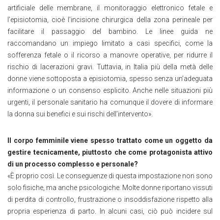
artificiale delle membrane, il monitoraggio elettronico fetale e
l’episiotomia, cioè l’incisione chirurgica della zona perineale per
facilitare il passaggio del bambino. Le linee guida ne
raccomandano un impiego limitato a casi specifici, come la
sofferenza fetale o il ricorso a manovre operative, per ridurre il
rischio di lacerazioni gravi. Tuttavia, in Italia più della metà delle
donne viene sottoposta a episiotomia, spesso senza un’adeguata
informazione o un consenso esplicito. Anche nelle situazioni più
urgenti, il personale sanitario ha comunque il dovere di informare
la donna sui benefici e sui rischi dell’intervento
».
Il corpo femminile viene spesso trattato come un oggetto da
gestire tecnicamente, piuttosto che come protagonista attivo
di un processo complesso e personale?
«È p
roprio così. Le conseguenze di questa impostazione non sono
solo fisiche, ma anche psicologiche. Molte donne riportano vissuti
di perdita di controllo, frustrazione o insoddisfazione rispetto alla
propria esperienza di parto. In alcuni casi, ciò può incidere sul