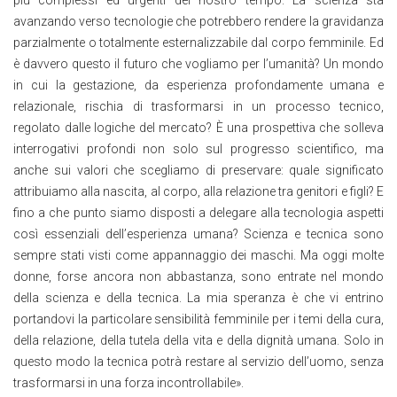
più complessi ed urgenti del nostro tempo. La scienza sta
avanzando verso tecnologie che potrebbero rendere la gravidanza
parzialmente o totalmente esternalizzabile dal corpo femminile. Ed
è davvero questo il futuro che vogliamo per l’umanità? Un mondo
in cui la gestazione, da esperienza profondamente umana e
relazionale, rischia di trasformarsi in un processo tecnico,
regolato dalle logiche del mercato? È una prospettiva che solleva
interrogativi profondi non solo sul progresso scientifico, ma
anche sui valori che scegliamo di preservare: quale significato
attribuiamo alla nascita, al corpo, alla relazione tra genitori e figli? E
fino a che punto siamo disposti a delegare alla tecnologia aspetti
così essenziali dell’esperienza umana? Scienza e tecnica sono
sempre stati visti come appannaggio dei maschi. Ma oggi molte
donne, forse ancora non abbastanza, sono entrate nel mondo
della scienza e della tecnica. La mia speranza è che vi entrino
portandovi la particolare sensibilità femminile per i temi della cura,
della relazione, della tutela della vita e della dignità umana. Solo in
questo modo la tecnica potrà restare al servizio dell’uomo, senza
trasformarsi in una forza incontrollabile
»
.