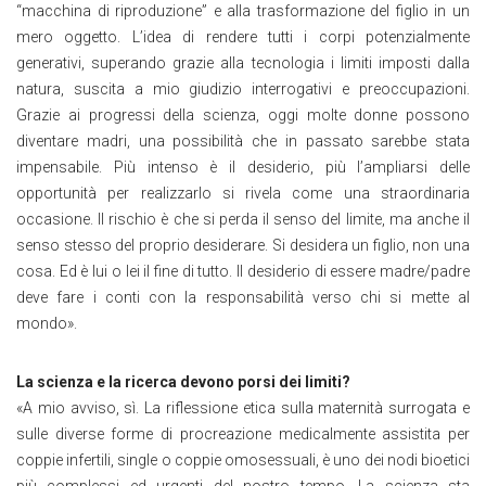
“macchina di riproduzione” e alla trasformazione del figlio in un
mero oggetto. L’idea di rendere tutti i corpi potenzialmente
generativi, superando grazie alla tecnologia i limiti imposti dalla
natura, suscita a mio giudizio interrogativi e preoccupazioni.
Grazie ai progressi della scienza, oggi molte donne possono
diventare madri, una possibilità che in passato sarebbe stata
impensabile. Più intenso è il desiderio, più l’ampliarsi delle
opportunità per realizzarlo si rivela come una straordinaria
occasione. Il rischio è che si perda il senso del limite, ma anche il
senso stesso del proprio desiderare. Si desidera un figlio, non una
cosa. Ed è lui o lei il fine di tutto. Il desiderio di essere madre/padre
deve fare i conti con la responsabilità verso chi si mette al
mondo
»
.
La scienza e la ricerca devono porsi dei limiti?
«
A mio avviso, sì. La riflessione etica sulla maternità surrogata e
sulle diverse forme di procreazione medicalmente assistita per
coppie infertili, single o coppie omosessuali, è uno dei nodi bioetici