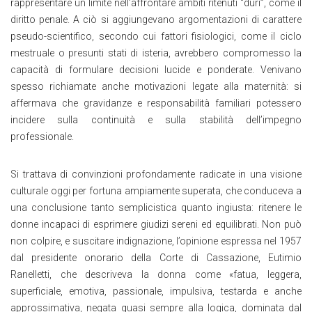
rappresentare un limite nell’affrontare ambiti ritenuti “duri”, come il
diritto penale. A ciò si aggiungevano argomentazioni di carattere
pseudo-scientifico, secondo cui fattori fisiologici, come il ciclo
mestruale o presunti stati di isteria, avrebbero compromesso la
capacità di formulare decisioni lucide e ponderate. Venivano
spesso richiamate anche motivazioni legate alla maternità: si
affermava che gravidanze e responsabilità familiari potessero
incidere sulla continuità e sulla stabilità dell’impegno
professionale.
Si trattava di convinzioni profondamente radicate in una visione
culturale oggi per fortuna ampiamente superata, che conduceva a
una conclusione tanto semplicistica quanto ingiusta: ritenere le
donne incapaci di esprimere giudizi sereni ed equilibrati. Non può
non colpire, e suscitare indignazione, l’opinione espressa nel 1957
dal presidente onorario della Corte di Cassazione, Eutimio
Ranelletti, che descriveva la donna come «fatua, leggera,
superficiale, emotiva, passionale, impulsiva, testarda e anche
approssimativa, negata quasi sempre alla logica, dominata dal