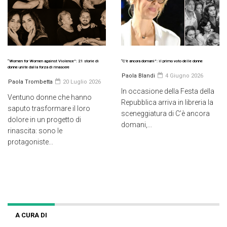
“Women for Women against Violence”: 21 storie di
“C’è ancora domani”: il primo voto delle donne
donne unite dalla forza di rinascere
Paola Blandi
4 Giugno 2026
Paola Trombetta
20 Luglio 2026
In occasione della Festa della
Ventuno donne che hanno
Repubblica arriva in libreria la
saputo trasformare il loro
sceneggiatura di C’è ancora
dolore in un progetto di
domani,...
rinascita: sono le
protagoniste...
A CURA DI