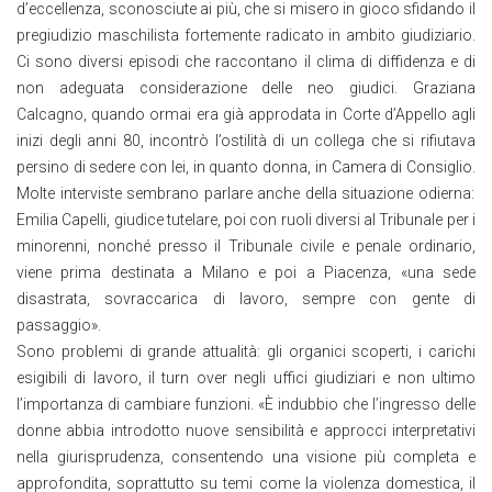
d’eccellenza, sconosciute ai più, che si misero in gioco sfidando il
pregiudizio maschilista fortemente radicato in ambito giudiziario.
Ci sono diversi episodi che raccontano il clima di diffidenza e di
non adeguata considerazione delle neo giudici. Graziana
Calcagno, quando ormai era già approdata in Corte d’Appello agli
inizi degli anni 80, incontrò l’ostilità di un collega che si rifiutava
persino di sedere con lei, in quanto donna, in Camera di Consiglio
.
Molte interviste sembrano parlare anche della situazione odierna:
Emilia Capelli, giudice tutelare, poi con ruoli diversi al Tribunale per i
minorenni, nonché presso il Tribunale civile e penale ordinario,
viene prima destinata a Milano e poi a Piacenza, «una sede
disastrata, sovraccarica di lavoro, sempre con gente di
passaggio».
Sono problemi di grande attualità: gli organici scoperti, i carichi
esigibili di lavoro, il turn over negli uffici giudiziari e non ultimo
l’importanza di cambiare funzioni. «È indubbio che l’ingresso delle
donne abbia introdotto nuove sensibilità e approcci interpretativi
nella giurisprudenza, consentendo una visione più completa e
approfondita, soprattutto su temi come la violenza domestica, il