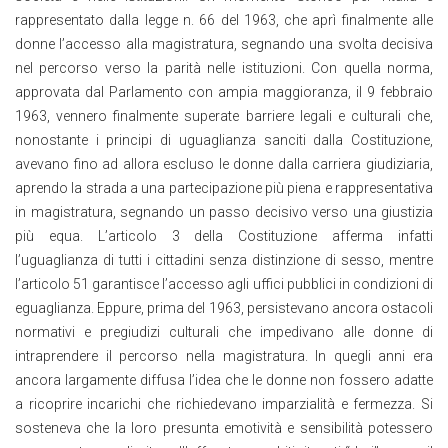
rappresentato dalla legge n. 66 del 1963, che aprì finalmente alle
donne l’accesso alla magistratura, segnando una svolta decisiva
nel percorso verso la parità nelle istituzioni. Con quella norma,
approvata dal Parlamento con ampia maggioranza, il 9 febbraio
1963, vennero finalmente superate barriere legali e culturali che,
nonostante i principi di uguaglianza sanciti dalla Costituzione,
avevano fino ad allora escluso le donne dalla carriera giudiziaria,
aprendo la strada a una partecipazione più piena e rappresentativa
in magistratura, segnando un passo decisivo verso una giustizia
più equa. L’articolo 3 della Costituzione afferma infatti
l’uguaglianza di tutti i cittadini senza distinzione di sesso, mentre
l’articolo 51 garantisce l’accesso agli uffici pubblici in condizioni di
eguaglianza. Eppure, prima del 1963, persistevano ancora ostacoli
normativi e pregiudizi culturali che impedivano alle donne di
intraprendere il percorso nella magistratura. In quegli anni era
ancora largamente diffusa l’idea che le donne non fossero adatte
a ricoprire incarichi che richiedevano imparzialità e fermezza. Si
sosteneva che la loro presunta emotività e sensibilità potessero