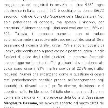
maggioranza dei magistrati in servizio: su circa 9.660 toghe
attualmente in Italia, quasi il 57% è costituito da donne (56,7%
secondo i dati del Consiglio Superiore della Magistratura). Non
solo partecipano ai concorsi, ma spesso li vincono, con
percentuali di idonee che negli ultimi anni oscillano tra il 56% e il
69%. Tuttavia, il sorpasso numerico non si traduce
automaticamente in un equivalente peso nei ruoli decisionali. Se si
osservano gli incarichi direttivi, circa il 75% è ancora ricoperto da
uomini, che continuano a prevalere nelle posizioni apicali e nelle
funzioni di guida degli uffici giudiziari. La presenza femminile
cresce leggermente nei soli uffici giudicanti, dove le donne alla
guida sono circa il 31%, mentre scende al 22,3% negli uffici
requirenti. Numeri che evidenziano come la questione di genere
resti particolarmente sensibile proprio nell’assegnazione degli
incarichi più rilevanti sotto il profilo direttivo, decisionale e di
coordinamento. Emblematico è il fatto che la nomina della prima
donna alla carica di Prima presidente della Corte di Cassazione,
Margherita Cassano,
sia avvenuta soltanto nel marzo 2023. Nel