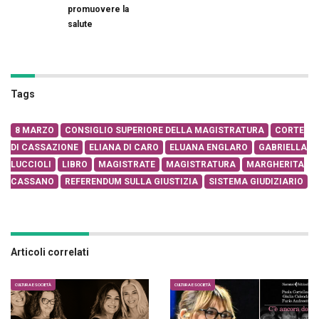
promuovere la
salute
Tags
8 MARZO
CONSIGLIO SUPERIORE DELLA MAGISTRATURA
CORTE
DI CASSAZIONE
ELIANA DI CARO
ELUANA ENGLARO
GABRIELLA
LUCCIOLI
LIBRO
MAGISTRATE
MAGISTRATURA
MARGHERITA
CASSANO
REFERENDUM SULLA GIUSTIZIA
SISTEMA GIUDIZIARIO
Articoli correlati
CULTURA E SOCIETÀ
CULTURA E SOCIETÀ