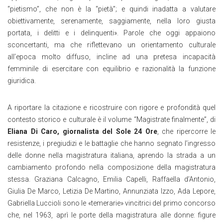
“pietismo”, che non è la “pietà”; e quindi inadatta a valutare
obiettivamente, serenamente, saggiamente, nella loro giusta
portata, i delitti e i delinquenti». Parole che oggi appaiono
sconcertanti, ma che riflettevano un orientamento culturale
all’epoca molto diffuso, incline ad una pretesa incapacità
femminile di esercitare con equilibrio e razionalità la funzione
giuridica.
A riportare la citazione e ricostruire con rigore e profondità quel
contesto storico e culturale è il volume “Magistrate finalmente”, di
Eliana Di Caro, giornalista del Sole 24 Ore
, che ripercorre le
resistenze, i pregiudizi e le battaglie che hanno segnato l’ingresso
delle donne nella magistratura italiana, aprendo la strada a un
cambiamento profondo nella composizione della magistratura
stessa. Graziana Calcagno, Emilia Capelli, Raffaella d’Antonio,
Giulia De Marco, Letizia De Martino, Annunziata Izzo, Ada Lepore,
Gabriella Luccioli sono le «temerarie» vincitrici del primo concorso
che, nel 1963, aprì le porte della magistratura alle donne: figure