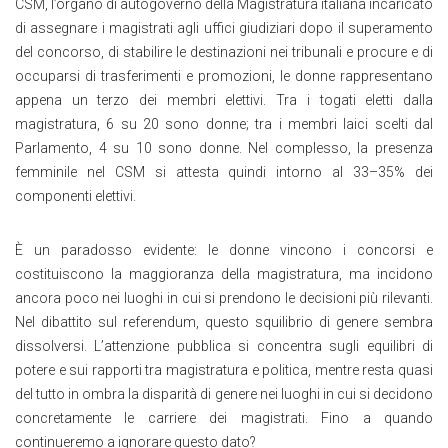
CSM, l’organo di autogoverno della Magistratura italiana incaricato
di assegnare i magistrati agli uffici giudiziari dopo il superamento
del concorso, di stabilire le destinazioni nei tribunali e procure e di
occuparsi di trasferimenti e promozioni, le donne rappresentano
appena un terzo dei membri elettivi. Tra i togati eletti dalla
magistratura, 6 su 20 sono donne; tra i membri laici scelti dal
Parlamento, 4 su 10 sono donne. Nel complesso, la presenza
femminile nel CSM si attesta quindi intorno al 33–35% dei
componenti elettivi.
È un paradosso evidente: le donne vincono i concorsi e
costituiscono la maggioranza della magistratura, ma incidono
ancora poco nei luoghi in cui si prendono le decisioni più rilevanti.
Nel dibattito sul referendum, questo squilibrio di genere sembra
dissolversi. L’attenzione pubblica si concentra sugli equilibri di
potere e sui rapporti tra magistratura e politica, mentre resta quasi
del tutto in ombra la disparità di genere nei luoghi in cui si decidono
concretamente le carriere dei magistrati. Fino a quando
continueremo a ignorare questo dato?