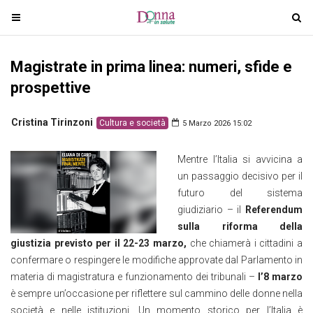
T
T
o
o
g
g
Magistrate in prima linea: numeri, sfide e
g
g
l
l
prospettive
e
e
n
n
Cristina Tirinzoni
Cultura e società
5 Marzo 2026 15:02
a
a
v
v
Mentre l’Italia si avvicina a
i
i
un passaggio decisivo per il
g
g
futuro del sistema
a
a
giudiziario – il
Referendum
t
t
sulla riforma della
i
i
giustizia previsto per il 22-23 marzo,
che chiamerà i cittadini a
o
o
confermare o respingere le modifiche approvate dal Parlamento in
n
n
materia di magistratura e funzionamento dei tribunali –
l’8 marzo
è sempre un’occasione per riflettere sul cammino delle donne nella
società e nelle istituzioni. Un momento storico per l’Italia è