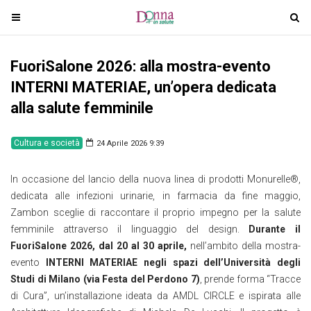
T
T
o
o
g
g
FuoriSalone 2026: alla mostra-evento
g
g
l
l
INTERNI MATERIAE, un’opera dedicata
e
e
alla salute femminile
n
n
a
a
Cultura e società
24 Aprile 2026 9:39
v
v
i
i
In occasione del lancio della nuova linea di prodotti Monurelle®,
g
g
dedicata alle infezioni urinarie, in farmacia da fine maggio,
a
a
Zambon sceglie di raccontare il proprio impegno per la salute
t
t
femminile attraverso il linguaggio del design.
Durante il
i
i
FuoriSalone 2026, dal 20 al 30 aprile,
nell’ambito della mostra-
o
o
evento
INTERNI MATERIAE negli spazi dell’Università degli
n
n
Studi di Milano (via Festa del Perdono 7)
, prende forma “Tracce
di Cura”, un’installazione ideata da AMDL CIRCLE e ispirata alle