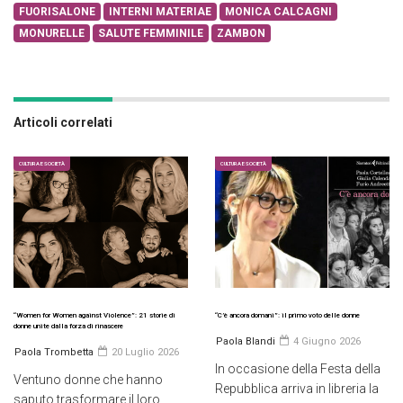
FUORISALONE
INTERNI MATERIAE
MONICA CALCAGNI
MONURELLE
SALUTE FEMMINILE
ZAMBON
Articoli correlati
CULTURA E SOCIETÀ
CULTURA E SOCIETÀ
“Women for Women against Violence”: 21 storie di
“C’è ancora domani”: il primo voto delle donne
donne unite dalla forza di rinascere
Paola Blandi
4 Giugno 2026
Paola Trombetta
20 Luglio 2026
In occasione della Festa della
Ventuno donne che hanno
Repubblica arriva in libreria la
saputo trasformare il loro