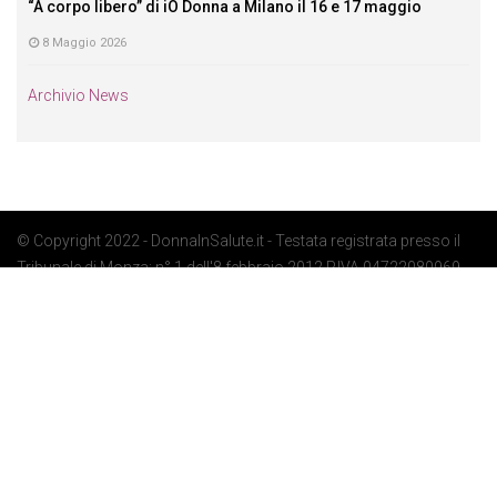
“A corpo libero” di iO Donna a Milano il 16 e 17 maggio
8 Maggio 2026
Archivio News
© Copyright 2022 - DonnaInSalute.it - Testata registrata presso il
Tribunale di Monza: n° 1 dell'8 febbraio 2012 P.IVA 04722080969 -
Privacy Policy
-
Cookie Policy
-
Preferenze