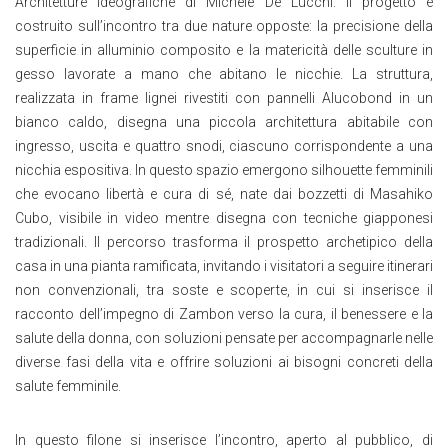
Architetture Ideografiche di Michele De Lucchi. Il progetto è
costruito sull’incontro tra due nature opposte: la precisione della
superficie in alluminio composito e la matericità delle sculture in
gesso lavorate a mano che abitano le nicchie. La struttura,
realizzata in frame lignei rivestiti con pannelli Alucobond in un
bianco caldo, disegna una piccola architettura abitabile con
ingresso, uscita e quattro snodi, ciascuno corrispondente a una
nicchia espositiva. In questo spazio emergono silhouette femminili
che evocano libertà e cura di sé, nate dai bozzetti di Masahiko
Cubo, visibile in video mentre disegna con tecniche giapponesi
tradizionali. Il percorso trasforma il prospetto archetipico della
casa in una pianta ramificata, invitando i visitatori a seguire itinerari
non convenzionali, tra soste e scoperte, in cui si inserisce il
racconto dell’impegno di Zambon verso la cura, il benessere e la
salute della donna, con soluzioni pensate per accompagnarle nelle
diverse fasi della vita e offrire soluzioni ai bisogni concreti della
salute femminile.
In questo filone si inserisce l’incontro, aperto al pubblico, di