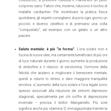
colesterolo, a prevenire l’obesità e mantenere un peso
corporeo sano. Fattori che, insieme, riducono il rischio di
malattie cardiache». Per incentivare la pratica fisica
quotidiana, gli esperti consigliano di porsi ogni giorno un
piccolo e diverso obiettivo e di premiarsi una volta
“conquistato”, ad esempio con un gelato o un altro
piacere.
Salute mentale: è più “in forma”.
L’ora solare non è
fucina di nuove idee, ma certamente beneficiare di più ore
di luce naturale durante il giorno aumenta la produzione
di endorfine e il rilascio di serotonina, l’ormone della
felicità che aiutano a migliorare il benessere mentale,
quindi a ridurre lo stress e dare maggiore tranquillità
emotiva. «L’aumento della luce solare e l’ora legale sono
spesso associati alla riduzione dei sintomi depressivi
stagionali, specialmente per chi soffre di depressione
invernale – precisa il dottor Manganiello. Più sole
significa anche più vitamina D, immagazzinata tramite la