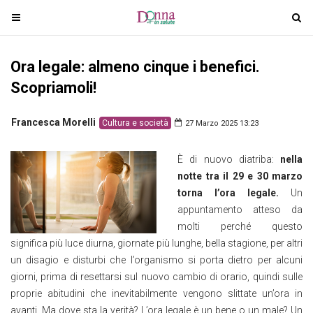
T
T
o
o
g
g
Ora legale: almeno cinque i benefici.
g
g
l
l
Scopriamoli!
e
e
n
n
Francesca Morelli
Cultura e società
27 Marzo 2025 13:23
a
a
v
v
È di nuovo diatriba:
nella
i
i
notte tra il 29 e 30 marzo
g
g
torna l’ora legale.
Un
a
a
appuntamento atteso da
t
t
molti perché questo
i
i
significa più luce diurna, giornate più lunghe, bella stagione, per altri
o
o
un disagio e disturbi che l’organismo si porta dietro per alcuni
n
n
giorni, prima di resettarsi sul nuovo cambio di orario, quindi sulle
proprie abitudini che inevitabilmente vengono slittate un’ora in
avanti. Ma dove sta la verità? L’ora legale è un bene o un male? Un