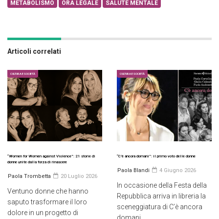
METABOLISMO
ORA LEGALE
SALUTE MENTALE
Articoli correlati
CULTURA E SOCIETÀ
CULTURA E SOCIETÀ
“Women for Women against Violence”: 21 storie di
“C’è ancora domani”: il primo voto delle donne
donne unite dalla forza di rinascere
Paola Blandi
4 Giugno 2026
Paola Trombetta
20 Luglio 2026
In occasione della Festa della
Ventuno donne che hanno
Repubblica arriva in libreria la
saputo trasformare il loro
sceneggiatura di C’è ancora
dolore in un progetto di
domani,...