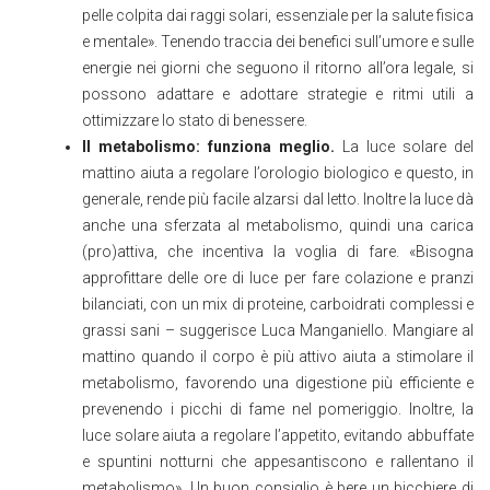
pelle colpita dai raggi solari, essenziale per la salute fisica
e mentale». Tenendo traccia dei benefici sull’umore e sulle
energie nei giorni che seguono il ritorno all’ora legale, si
possono adattare e adottare strategie e ritmi utili a
ottimizzare lo stato di benessere.
Il metabolismo: funziona meglio.
La luce solare del
mattino aiuta a regolare l’orologio biologico e questo, in
generale, rende più facile alzarsi dal letto. Inoltre la luce dà
anche una sferzata al metabolismo, quindi una carica
(pro)attiva, che incentiva la voglia di fare. «Bisogna
approfittare delle ore di luce per fare colazione e pranzi
bilanciati, con un mix di proteine, carboidrati complessi e
grassi sani – suggerisce Luca Manganiello. Mangiare al
mattino quando il corpo è più attivo aiuta a stimolare il
metabolismo, favorendo una digestione più efficiente e
prevenendo i picchi di fame nel pomeriggio. Inoltre, la
luce solare aiuta a regolare l’appetito, evitando abbuffate
e spuntini notturni che appesantiscono e rallentano il
metabolismo». Un buon consiglio è bere un bicchiere di