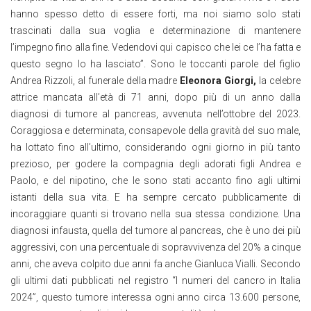
hanno spesso detto di essere forti, ma noi siamo solo stati
trascinati dalla sua voglia e determinazione di mantenere
l’impegno fino alla fine. Vedendovi qui capisco che lei ce l’ha fatta e
questo segno lo ha lasciato”. Sono le toccanti parole del figlio
Andrea Rizzoli, al funerale della madre
Eleonora Giorgi,
la celebre
attrice mancata all’età di 71 anni, dopo più di un anno dalla
diagnosi di tumore al pancreas, avvenuta nell’ottobre del 2023.
Coraggiosa e determinata, consapevole della gravità del suo male,
ha lottato fino all’ultimo, considerando ogni giorno in più tanto
prezioso, per godere la compagnia degli adorati figli Andrea e
Paolo, e del nipotino, che le sono stati accanto fino agli ultimi
istanti della sua vita. E ha sempre cercato pubblicamente di
incoraggiare quanti si trovano nella sua stessa condizione. Una
diagnosi infausta, quella del tumore al pancreas, che è uno dei più
aggressivi, con una percentuale di sopravvivenza del 20% a cinque
anni, che aveva colpito due anni fa anche Gianluca Vialli. Secondo
gli ultimi dati pubblicati nel registro “I numeri del cancro in Italia
2024”, questo tumore interessa ogni anno circa 13.600 persone,