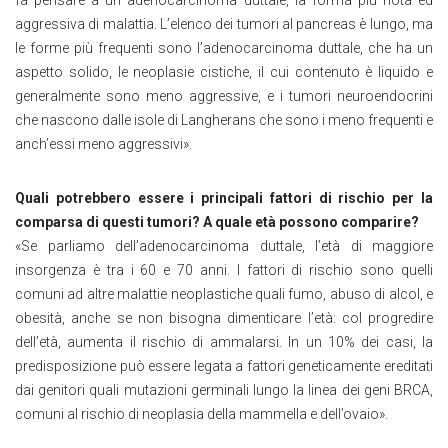
fa pensare a un adenocarcinoma duttale, la forma più nota ed
aggressiva di malattia. L’elenco dei tumori al pancreas è lungo, ma
le forme più frequenti sono l’adenocarcinoma duttale, che ha un
aspetto solido, le neoplasie cistiche, il cui contenuto è liquido e
generalmente sono meno aggressive, e i tumori neuroendocrini
che nascono dalle isole di Langherans che sono i meno frequenti e
anch’essi meno aggressivi».
Quali potrebbero essere i principali fattori di rischio per la
comparsa di questi tumori? A quale età possono comparire?
«Se parliamo dell’adenocarcinoma duttale, l’età di maggiore
insorgenza è tra i 60 e 70 anni. I fattori di rischio sono quelli
comuni ad altre malattie neoplastiche quali fumo, abuso di alcol, e
obesità, anche se non bisogna dimenticare l’età: col progredire
dell’età, aumenta il rischio di ammalarsi. In un 10% dei casi, la
predisposizione può essere legata a fattori geneticamente ereditati
dai genitori quali mutazioni germinali lungo la linea dei geni BRCA,
comuni al rischio di neoplasia della mammella e dell’ovaio».