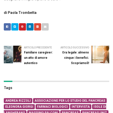
di Paola Trombetta
ARTICOLO PRECEDENTE
ARTICOLO SUCCESSIVO
Familiare caregiver:
Ora legale: almeno
un atto di amore
cinque i benefici.
autentico
Scopriamoli!
Tags
ANDREA RIZZOLI
ASSOCIAZIONE PER LO STUDIO DEL PANCREAS
ELEONORA GIORGI
FARMACI BIOLOGICI
INTERVISTA
ISOLE DI
LANGHERANS
MASSIMO FALCONI
PANCREAS
PANCREAS UNIT