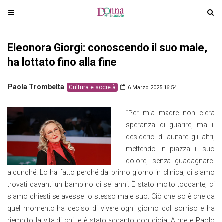
T
T
o
o
g
g
Eleonora Giorgi: conoscendo il suo male,
g
g
l
l
ha lottato fino alla fine
e
e
n
n
Paola Trombetta
Cultura e società
6 Marzo 2025 16:54
a
a
v
v
“Per mia madre non c’era
i
i
speranza di guarire, ma il
g
g
desiderio di aiutare gli altri,
a
a
mettendo in piazza il suo
t
t
dolore, senza guadagnarci
i
i
alcunché. Lo ha fatto perché dal primo giorno in clinica, ci siamo
o
o
trovati davanti un bambino di sei anni. È stato molto toccante, ci
n
n
siamo chiesti se avesse lo stesso male suo. Ciò che so è che da
quel momento ha deciso di vivere ogni giorno col sorriso e ha
riempito la vita di chi le è stato accanto con gioia. A me e Paolo