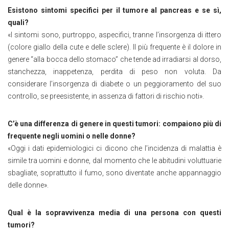
Esistono sintomi specifici per il tumore al pancreas e se sì,
quali?
«I sintomi sono, purtroppo, aspecifici, tranne l’insorgenza di ittero
(colore giallo della cute e delle sclere). Il più frequente è il dolore in
genere “alla bocca dello stomaco” che tende ad irradiarsi al dorso,
stanchezza, inappetenza, perdita di peso non voluta. Da
considerare l’insorgenza di diabete o un peggioramento del suo
controllo, se preesistente, in assenza di fattori di rischio noti».
C’è una differenza di genere in questi tumori: compaiono più di
frequente negli uomini o nelle donne?
«Oggi i dati epidemiologici ci dicono che l’incidenza di malattia è
simile tra uomini e donne, dal momento che le abitudini voluttuarie
sbagliate, soprattutto il fumo, sono diventate anche appannaggio
delle donne».
Qual è la sopravvivenza media di una persona con questi
tumori?