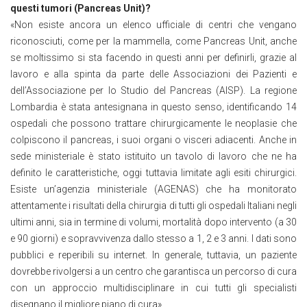
questi tumori (Pancreas Unit)?
«Non esiste ancora un elenco ufficiale di centri che vengano
riconosciuti, come per la mammella, come Pancreas Unit, anche
se moltissimo si sta facendo in questi anni per definirli, grazie al
lavoro e alla spinta da parte delle Associazioni dei Pazienti e
dell’Associazione per lo Studio del Pancreas (AISP). La regione
Lombardia è stata antesignana in questo senso, identificando 14
ospedali che possono trattare chirurgicamente le neoplasie che
colpiscono il pancreas, i suoi organi o visceri adiacenti. Anche in
sede ministeriale è stato istituito un tavolo di lavoro che ne ha
definito le caratteristiche, oggi tuttavia limitate agli esiti chirurgici.
Esiste un’agenzia ministeriale (AGENAS) che ha monitorato
attentamente i risultati della chirurgia di tutti gli ospedali Italiani negli
ultimi anni, sia in termine di volumi, mortalità dopo intervento (a 30
e 90 giorni) e sopravvivenza dallo stesso a 1, 2 e 3 anni. I dati sono
pubblici e reperibili su internet. In generale, tuttavia, un paziente
dovrebbe rivolgersi a un centro che garantisca un percorso di cura
con un approccio multidisciplinare in cui tutti gli specialisti
disegnano il migliore piano di cura».