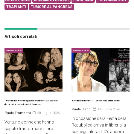
TRAPIANTI
TUMORE AL PANCREAS
Articoli correlati
CULTURA E SOCIETÀ
CULTURA E SOCIETÀ
“Women for Women against Violence”: 21 storie di
“C’è ancora domani”: il primo voto delle donne
donne unite dalla forza di rinascere
Paola Blandi
4 Giugno 2026
Paola Trombetta
20 Luglio 2026
In occasione della Festa della
Ventuno donne che hanno
Repubblica arriva in libreria la
saputo trasformare il loro
sceneggiatura di C’è ancora