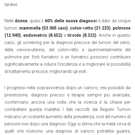
tardive.
Nelle
donne
, quasi il
60% delle nuove diagnosi
è dato da cinque
tumori:
mammella (53.065 casi)
,
colon-retto (21.233)
,
polmone
(12.940)
,
endometrio (8.652)
e
tiroide (8.322)
. Anche in questo
caso, gli screening per la diagnosi precoce dei tumori del seno,
della cervice-uterina, del colon-retto e sperimentalmente del
polmone per forti fumatrici o ex fumatrici possono contribuire
significativamente a ridurre l’incidenza e a migliorare le possibilità
di trattamento precoce, migliorando gli esiti.
I progressi nella sopravvivenza dopo un cancro, resi possibili da
prevenzione, diagnosi precoci e terapie sempre più avanzate,
confermano ancora una volta che la ricerca è la chiave per
combattere questa malattia. I dati raccolti dai Registri Tumori
indicano un costante aumento della prevalenza, cioè del numero di
persone vive dopo una diagnosi. Oggi si stima che la metà circa di
quelli che ricevono una diagnosi di cancro potrebbe guarire,