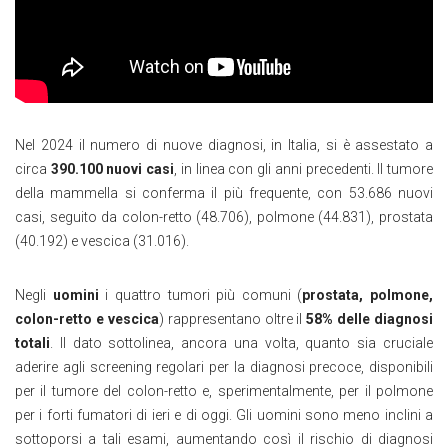
Nel 2024 il numero di nuove diagnosi, in Italia, si è assestato a
circa
390.100 nuovi casi
, in linea con gli anni precedenti. Il tumore
della mammella si conferma il più frequente, con 53.686 nuovi
casi, seguito da colon-retto (48.706), polmone (44.831), prostata
(40.192) e vescica (31.016).
Negli
uomini
i quattro tumori più comuni (
prostata, polmone,
colon-retto e vescica
) rappresentano oltre il
58% delle diagnosi
totali
. Il dato sottolinea, ancora una volta, quanto sia cruciale
aderire agli screening regolari per la diagnosi precoce, disponibili
per il tumore del colon-retto e, sperimentalmente, per il polmone
per i forti fumatori di ieri e di oggi. Gli uomini sono meno inclini a
sottoporsi a tali esami, aumentando così il rischio di diagnosi