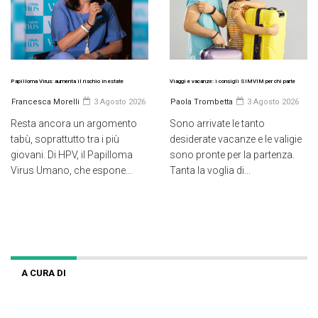
Papilloma Virus: aumenta il rischio in estate
Viaggi e vacanze: i consigli SIMVIM per chi parte
Francesca Morelli
3 Agosto 2026
Paola Trombetta
3 Agosto 2026
Resta ancora un argomento
Sono arrivate le tanto
tabù, soprattutto tra i più
desiderate vacanze e le valigie
giovani. Di HPV, il Papilloma
sono pronte per la partenza.
Virus Umano, che espone...
Tanta la voglia di...
A CURA DI