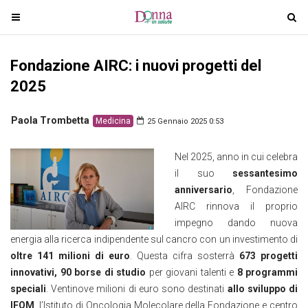
T
T
o
o
g
g
Fondazione AIRC: i nuovi progetti del
g
g
l
l
2025
e
e
n
n
Paola Trombetta
Medicina
25 Gennaio 2025 0:53
a
a
v
v
Nel 2025, anno in cui celebra
i
i
il suo
sessantesimo
g
g
anniversario
, Fondazione
a
a
AIRC rinnova il proprio
t
t
impegno dando nuova
i
i
energia alla ricerca indipendente sul cancro con un investimento di
o
o
oltre 141 milioni di euro
. Questa cifra sosterrà
673 progetti
n
n
innovativi, 90 borse di studio
per giovani talenti e
8 programmi
speciali
. Ventinove milioni di euro sono destinati
allo sviluppo di
IFOM
, l’Istituto di Oncologia Molecolare della Fondazione e centro