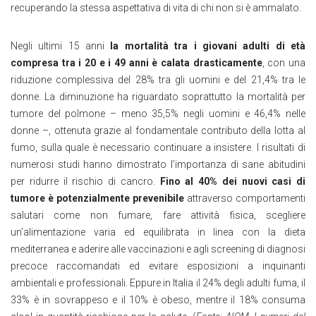
recuperando la stessa aspettativa di vita di chi non si è ammalato.
Negli ultimi 15 anni
la mortalità tra i giovani adulti di età
compresa tra i 20 e i 49 anni è calata drasticamente
, con una
riduzione complessiva del 28% tra gli uomini e del 21,4% tra le
donne. La diminuzione ha riguardato soprattutto la mortalità per
tumore del polmone – meno 35,5% negli uomini e 46,4% nelle
donne –, ottenuta grazie al fondamentale contributo della lotta al
fumo, sulla quale è necessario continuare a insistere. I risultati di
numerosi studi hanno dimostrato l’importanza di sane abitudini
per ridurre il rischio di cancro.
Fino al 40% dei nuovi casi di
tumore è potenzialmente prevenibile
attraverso comportamenti
salutari come non fumare, fare attività fisica, scegliere
un’alimentazione varia ed equilibrata in linea con la dieta
mediterranea e aderire alle vaccinazioni e agli screening di diagnosi
precoce raccomandati ed evitare esposizioni a inquinanti
ambientali e professionali. Eppure in Italia il 24% degli adulti fuma, il
33% è in sovrappeso e il 10% è obeso, mentre il 18% consuma