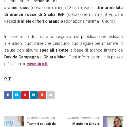
distribuiranno
reticelle di
arance rosse
(donazione minima 13 euro), vasetti di
marmellata
di arance rosse di Sicilia IGP
(donazione minima 8 euro) e
vasetti di
miele di fiori d’arancio
(donazione minima 10 euro).
Insieme ai prodotti sarà consegnata una pubblicazione dedicata
alle azioni quotidiane che ciascuno può seguire per rimanere in
salute con alcune
speciali ricette
a base di arance firmate da
Davide Campagna
e
Chiara Maci
. Ogni informazione e la piazza
più vicina su
www.airc.it
P. T.
ARTICOLO PRECEDENTE
ARTICOLO SUCCESSIVO
Tumori causati da
Miastenia Gravis: