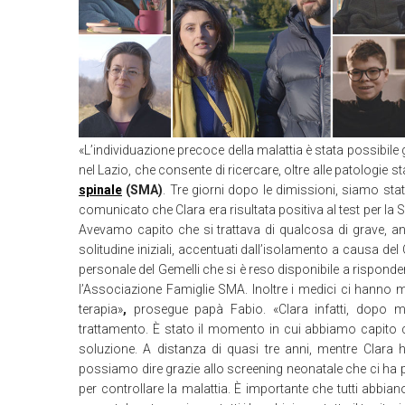
«L’individuazione precoce della malattia è stata possibile g
nel Lazio, che consente di ricercare, oltre alle patologie s
spinale
(SMA)
. Tre giorni dopo le dimissioni, siamo sta
comunicato che Clara era risultata positiva al test per la 
Avevamo capito che si trattava di qualcosa di grave, 
solitudine iniziali, accentuati dall’isolamento a causa d
personale del Gemelli che si è reso disponibile a rispond
l’Associazione Famiglie SMA. Inoltre i medici ci hanno 
terapia»
,
prosegue papà Fabio. «Clara infatti, dopo me
trattamento. È stato il momento in cui abbiamo capito c
soluzione. A distanza di quasi tre anni, mentre Clara 
possiamo dire grazie allo screening neonatale che ci ha p
per controllare la malattia. È importante che tutti abbian