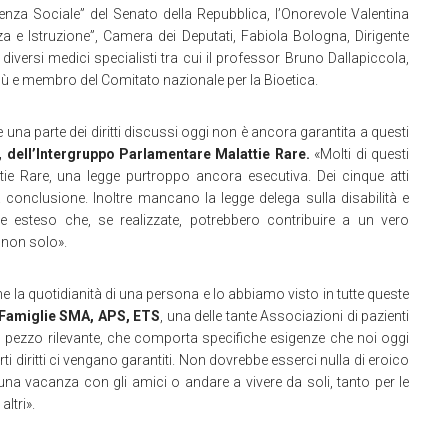
denza Sociale” del Senato della Repubblica, l’Onorevole Valentina
a e Istruzione”, Camera dei Deputati, Fabiola Bologna, Dirigente
iversi medici specialisti tra cui il professor Bruno Dallapiccola,
sù e membro del Comitato nazionale per la Bioetica.
e una parte dei diritti discussi oggi non è ancora garantita a questi
 dell’Intergruppo Parlamentare Malattie Rare.
«Molti di questi
ttie Rare, una legge purtroppo ancora esecutiva. Dei cinque atti
 conclusione. Inoltre mancano la legge delega sulla disabilità e
le esteso che, se realizzate, potrebbero contribuire a un vero
e non solo».
 la quotidianità di una persona e lo abbiamo visto in tutte queste
e Famiglie SMA, APS, ETS
, una delle tante Associazioni di pazienti
un pezzo rilevante, che comporta specifiche esigenze che noi oggi
rti diritti ci vengano garantiti. Non dovrebbe esserci nulla di eroico
 una vacanza con gli amici o andare a vivere da soli, tanto per le
ltri».