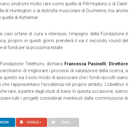
gurano sindromi molto rare come quella di Pitt-Hopkins o di Catel-
lla di Huntington o la distrofia muscolare di Duchenne, ma anche
 quella di Alzheimer.
ei casi orfane di cura e interesse, l’impegno della Fondazione è
ica, proprio in questi giorni prenderà il via il secondo round del
 di fondi per la prossima estate.
 di Fondazione Telethon», dichiara
Francesca Pasinelli
,
Direttore
erchiamo di migliorare i processi di valutazione della ricerca, a
he questo sia il solo modo di assicurare che i fondi raccolti siano
ti che rappresentano l’eccellenza nel proprio ambito. L’obiettivo è
che rare, a partire dagli studi di base. In questa occasione, siamo
iare tutti i progetti considerati meritevoli dalla commissione di
NKEDIN
GOOGLE +
EMAIL