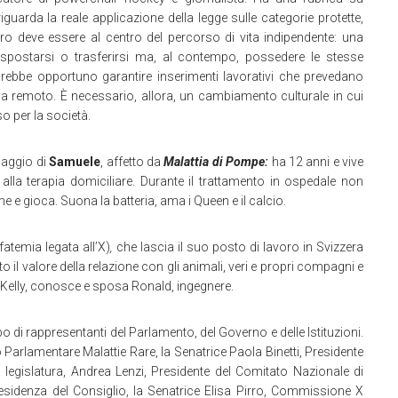
riguarda la reale applicazione della legge sulle categorie protette,
voro deve essere al centro del percorso di vita indipendente: una
a spostarsi o trasferirsi ma, al contempo, possedere le stesse
rebbe opportuno garantire inserimenti lavorativi che prevedano
o da remoto. È necessario, allora, un cambiamento culturale in cui
o per la società.
saggio di
Samuele
, affetto da
Malattia di Pompe:
ha 12 anni e vive
lla terapia domiciliare. Durante il trattamento in ospedale non
 e gioca. Suona la batteria, ama i Queen e il calcio.
atemia legata all’X)
,
che lascia il suo posto di lavoro in Svizzera
o il valore della relazione con gli animali, veri e propri compagni e
 Kelly, conosce e sposa Ronald, ingegnere.
di rappresentanti del Parlamento, del Governo e delle Istituzioni.
 Parlamentare Malattie Rare, la Senatrice Paola Binetti, Presidente
 legislatura, Andrea Lenzi, Presidente del Comitato Nazionale di
residenza del Consiglio, la Senatrice Elisa Pirro, Commissione X