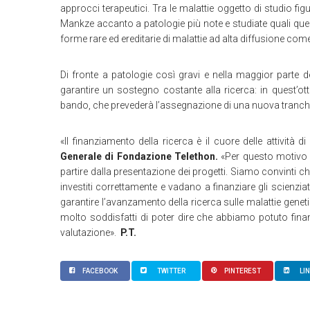
approcci terapeutici. Tra le malattie oggetto di studio fi
Mankze accanto a patologie più note e studiate quali que
forme rare ed ereditarie di malattie ad alta diffusione come
Di fronte a patologie così gravi e nella maggior parte d
garantire un sostegno costante alla ricerca: in quest’ott
bando, che prevederà l’assegnazione di una nuova tranche
«Il finanziamento della ricerca è il cuore delle attività
Generale di Fondazione Telethon.
«Per questo motivo c
partire dalla presentazione dei progetti. Siamo convinti c
investiti correttamente e vadano a finanziare gli scienzia
garantire l’avanzamento della ricerca sulle malattie geneti
molto soddisfatti di poter dire che abbiamo potuto finanz
valutazione».
P.T.
FACEBOOK
TWITTER
PINTEREST
LI