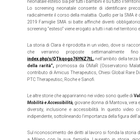
neonatale esteso sia per tutti i bambini e su tutto il territor
Lo screening neonatale consente di identificare prec
radicalmente il corso della malattia. Quello per la SMA è o
2019 Famiglie SMA si batte affinché diventi obbligatorio 
screening “esteso” viene erogato a tutti i nati nel territorio 
La storia di Clara è riprodotta in un video, dove si raccon
che verranno proposte settimanalmente 
index.php/s/QTkqogo76YNZ7tL
,
nell’ambito della ter
della rarità
”,
promossa da OMaR (Osservatorio Malattie 
contributo di Amicus Therapeutics, Chiesi Global Rare Dis
PTC Therapeutisc, Roche e Sanofi.
Le altre storie che appariranno nei video sono quelle di
Val
Mobilità e Accessibilità,
giovane donna di Mantova, vera e pro
diversity, inclusione e accessibilità. In questo video 
indipendente, sottolineando l’importanza della figura dell’
Sul riconoscimento dei diritti al lavoro si fonda la storia 
a Milano con la sua famiglia. Laureato in storia, gi