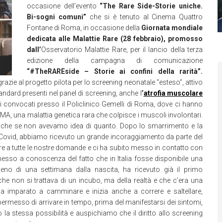
occasione dell’evento
“The Rare Side-Storie uniche.
Bi-sogni comuni”
che si è tenuto al Cinema Quattro
Fontane di Roma, in occasione della
Giornata mondiale
dedicata alle Malattie Rare
(28 febbraio)
, promosso
dall’
Osservatorio Malattie Rare, per il lancio della terza
edizione della campagna di comunicazione
“#TheRAREside – Storie ai confini della rarità”
.
razie al progetto pilota per lo screening neonatale “esteso”, attivo
tandard presenti nel panel di screening, anche l
’
atrofia muscolare
ti convocati presso il Policlinico Gemelli di Roma, dove ci hanno
SMA, una malattia genetica rara che colpisce i muscoli involontari.
anche se non avevamo idea di quanto. Dopo lo smarrimento e la
el Covid, abbiamo ricevuto un grande incoraggiamento da parte del
ere a tutte le nostre domande e ci ha subito messo in contatto con
messo a conoscenza del fatto che in Italia fosse disponibile una
no di una settimana dalla nascita, ha ricevuto già il primo
he non si trattava di un incubo, ma della realtà e che c’era una
ha imparato a camminare e inizia anche a correre e saltellare,
ermesso di arrivare in tempo, prima del manifestarsi dei sintomi,
o la stessa possibilità e auspichiamo che il diritto allo screening