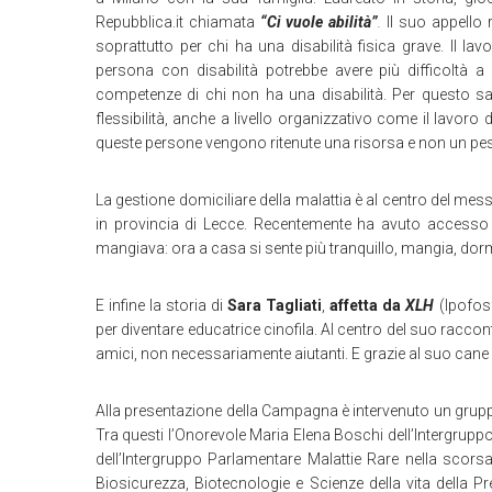
Repubblica.it chiamata
“Ci vuole abilità”
.
Il suo appello 
soprattutto per chi ha una disabilità fisica grave. Il la
persona con disabilità potrebbe avere più difficoltà 
competenze di chi non ha una disabilità. Per questo sa
flessibilità, anche a livello organizzativo come il lavor
queste persone vengono ritenute una risorsa e non un pes
La gestione domiciliare della malattia è al centro del mes
in provincia di Lecce. Recentemente ha avuto accesso a
mangiava: ora a casa si sente più tranquillo, mangia, dorme
E infine la storia di
Sara Tagliati
,
affetta da
XLH
(Ipofosf
per diventare educatrice cinofila. Al centro del suo raccont
amici, non necessariamente aiutanti. E grazie al suo cane
Alla presentazione della Campagna è intervenuto un gruppo 
Tra questi l’Onorevole Maria Elena Boschi dell’Intergruppo
dell’Intergruppo Parlamentare Malattie Rare nella scorsa
Biosicurezza, Biotecnologie e Scienze della vita della P