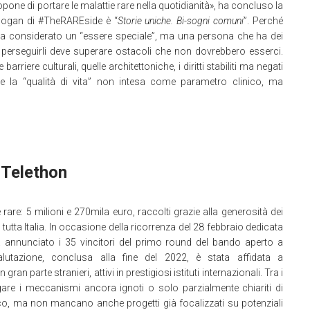
ne di portare le malattie rare nella quotidianità», ha concluso la
ogan di #TheRAREside è “
Storie uniche. Bi-sogni comuni
”. Perché
sia considerato un “essere speciale”, ma una persona che ha dei
 perseguirli deve superare ostacoli che non dovrebbero esserci.
iere culturali, quelle architettoniche, i diritti stabiliti ma negati
e la “qualità di vita” non intesa come parametro clinico, ma
 Telethon
 rare: 5 milioni e 270mila euro, raccolti grazie alla generosità dei
n tutta Italia. In occasione della ricorrenza del 28 febbraio dedicata
a annunciato i 35 vincitori del primo round del bando aperto a
a valutazione, conclusa alla fine del 2022, è stata affidata a
 parte stranieri, attivi in prestigiosi istituti internazionali. Tra i
agare i meccanismi ancora ignoti o solo parzialmente chiariti di
fico, ma non mancano anche progetti già focalizzati su potenziali