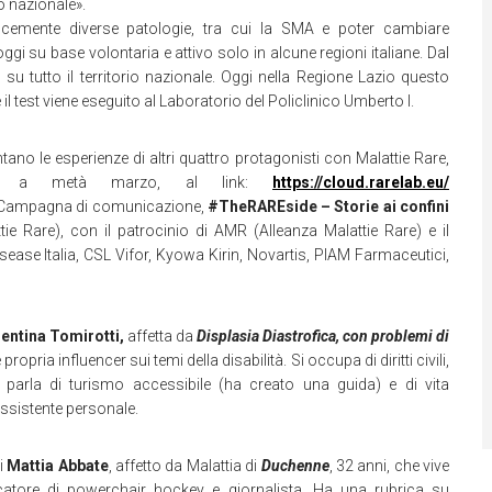
io nazionale».
ocemente diverse patologie, tra cui la SMA e poter cambiare
ggi su base volontaria e attivo solo in alcune regioni italiane. Dal
su tutto il territorio nazionale. Oggi nella Regione Lazio questo
e il test viene eseguito al Laboratorio del Policlinico Umberto I.
tano le esperienze di altri quattro protagonisti con Malattie Rare,
fino a metà marzo, al link:
https://cloud.rarelab.eu/
za Campagna di comunicazione,
#TheRAREside – Storie ai confini
Rare), con il patrocinio di AMR (Alleanza Malattie Rare) e il
ease Italia, CSL Vifor, Kyowa Kirin, Novartis, PIAM Farmaceutici,
entina Tomirotti,
affetta da
Displasia Diastrofica, con problemi di
pria influencer sui temi della disabilità. Si occupa di diritti civili,
ci parla di turismo accessibile (ha creato una guida) e di vita
assistente personale.
di
Mattia Abbate
, affetto da Malattia di
Duchenne
, 32 anni, che vive
ocatore di powerchair hockey e giornalista. Ha una rubrica su