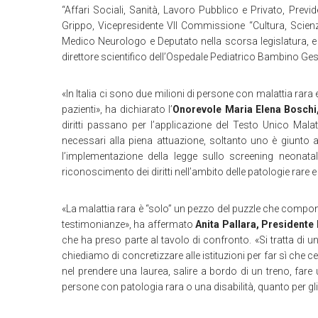
“Affari Sociali, Sanità, Lavoro Pubblico e Privato, Previ
Grippo, Vicepresidente VII Commissione “Cultura, Scienz
Medico Neurologo e Deputato nella scorsa legislatura, e d
direttore scientifico dell’Ospedale Pediatrico Bambino Ge
«In Italia ci sono due milioni di persone con malattia rara 
pazienti», ha dichiarato l’
Onorevole Maria Elena Boschi,
diritti passano per l’applicazione del Testo Unico Mala
necessari alla piena attuazione, soltanto uno è giunto a
l’implementazione della legge sullo screening neonata
riconoscimento dei diritti nell’ambito delle patologie rare 
«La malattia rara è “solo” un pezzo del puzzle che compone
testimonianze», ha affermato
Anita Pallara, President
che ha preso parte al tavolo di confronto. «Si tratta di 
chiediamo di concretizzare alle istituzioni per far sì che ce
nel prendere una laurea, salire a bordo di un treno, fare
persone con patologia rara o una disabilità, quanto per gli a