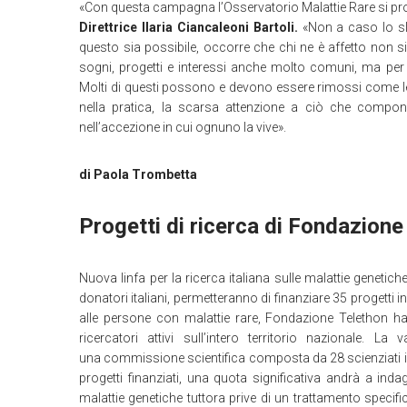
«Con questa campagna l’Osservatorio Malattie Rare si propo
Direttrice Ilaria Ciancaleoni Bartoli.
«Non a caso lo sl
questo sia possibile, occorre che chi ne è affetto non 
sogni, progetti e interessi anche molto comuni, ma per
Molti di questi possono e devono essere rimossi come le barr
nella pratica, la scarsa attenzione a ciò che compon
nell’accezione in cui ognuno la vive».
di Paola Trombetta
Progetti di ricerca di Fondazione
Nuova linfa per la ricerca italiana sulle malattie genetiche
donatori italiani, permetteranno di finanziare 35 progetti i
alle persone con malattie rare, Fondazione Telethon h
ricercatori attivi sull’intero territorio nazionale. L
una commissione scientifica composta da 28 scienziati in gran
progetti finanziati, una quota significativa andrà a ind
malattie genetiche tuttora prive di un trattamento speci