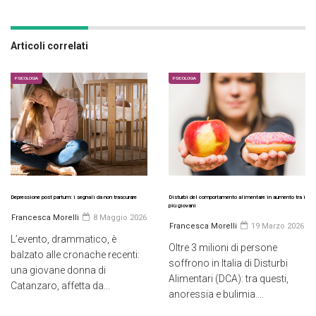
Articoli correlati
PSICOLOGIA
PSICOLOGIA
Depressione post partum: i segnali da non trascurare
Disturbi del comportamento alimentare in aumento tra i
più giovani
Francesca Morelli
8 Maggio 2026
Francesca Morelli
19 Marzo 2026
L’evento, drammatico, è
Oltre 3 milioni di persone
balzato alle cronache recenti:
soffrono in Italia di Disturbi
una giovane donna di
Alimentari (DCA): tra questi,
Catanzaro, affetta da...
anoressia e bulimia....