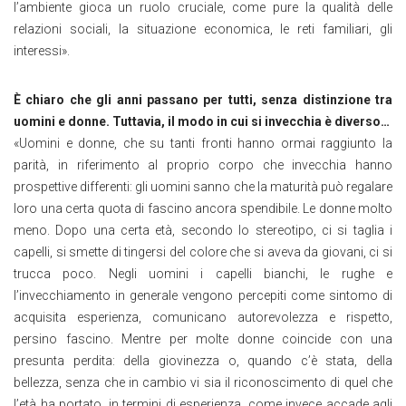
l’ambiente gioca un ruolo cruciale, come pure la qualità delle
relazioni sociali, la situazione economica, le reti familiari, gli
interessi».
È chiaro che gli anni passano per tutti, senza distinzione tra
uomini e donne. Tuttavia, il modo in cui si invecchia è diverso…
«Uomini e donne, che su tanti fronti hanno ormai raggiunto la
parità, in riferimento al proprio corpo che invecchia hanno
prospettive differenti: gli uomini sanno che la maturità può regalare
loro una certa quota di fascino ancora spendibile. Le donne molto
meno. Dopo una certa età, secondo lo stereotipo, ci si taglia i
capelli, si smette di tingersi del colore che si aveva da giovani, ci si
trucca poco. Negli uomini i capelli bianchi, le rughe e
l’invecchiamento in generale vengono percepiti come sintomo di
acquisita esperienza, comunicano autorevolezza e rispetto,
persino fascino. Mentre per molte donne coincide con una
presunta perdita: della giovinezza o, quando c’è stata, della
bellezza, senza che in cambio vi sia il riconoscimento di quel che
l’età ha portato, in termini di esperienza, come invece accade agli