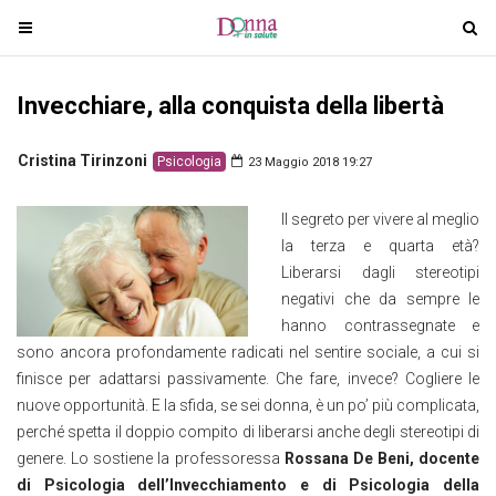
T
T
o
o
g
g
Invecchiare, alla conquista della libertà
g
g
l
l
e
e
Cristina Tirinzoni
Psicologia
23 Maggio 2018 19:27
n
n
a
a
Il segreto per vivere al meglio
v
v
la terza e quarta età?
i
i
Liberarsi dagli stereotipi
g
g
negativi che da sempre le
a
a
hanno contrassegnate e
t
t
sono ancora profondamente radicati nel sentire sociale, a cui si
i
i
finisce per adattarsi passivamente. Che fare, invece? Cogliere le
o
o
nuove opportunità. E la sfida, se sei donna, è un po’ più complicata,
n
n
perché spetta il doppio compito di liberarsi anche degli stereotipi di
genere. Lo sostiene la professoressa
Rossana
De Beni, docente
di Psicologia dell’Invecchiamento e di Psicologia della