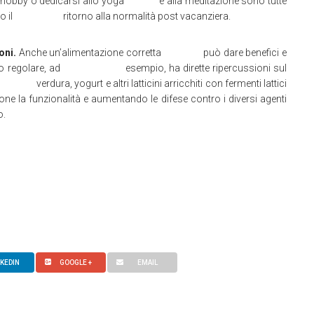
e un hobby o dedicarsi allo yoga e alla meditazione sono tutte
e meglio il ritorno alla normalità post vacanziera.
ioni.
Anche un’alimentazione corretta può dare benefici e
n intestino regolare, ad esempio, ha dirette ripercussioni sul
 verdura, yogurt e altri latticini arricchiti con fermenti lattici
 la funzionalità e aumentando le difese contro i diversi agenti
o.
NKEDIN
GOOGLE +
EMAIL