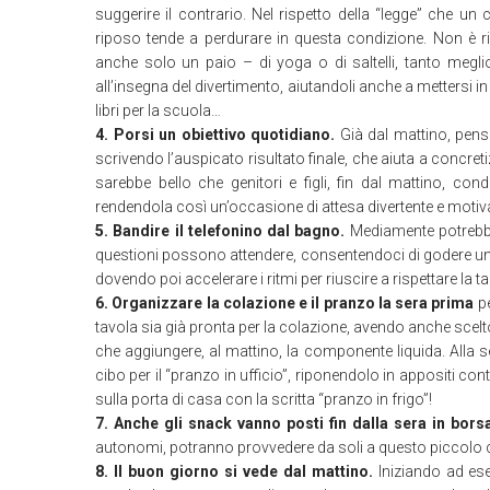
suggerire il contrario. Nel rispetto della “legge” che 
riposo tende a perdurare in questa condizione. Non è 
anche solo un paio – di yoga o di saltelli, tanto megli
all’insegna del divertimento, aiutandoli anche a mettersi in
libri per la scuola…
4. Porsi un obiettivo quotidiano.
Già dal mattino, pens
scrivendo l’auspicato risultato finale, che aiuta a concre
sarebbe bello che genitori e figli, fin dal mattino, co
rendendola così un’occasione di attesa divertente e motiv
5. Bandire il telefonino dal bagno.
Mediamente potrebbe 
questioni possono attendere, consentendoci di godere un 
dovendo poi accelerare i ritmi per riuscire a rispettare la
6. Organizzare la colazione e il pranzo la sera prima
pe
tavola sia già pronta per la colazione, avendo anche scelto e
che aggiungere, al mattino, la componente liquida. Alla s
cibo per il “pranzo in ufficio”, riponendolo in appositi cont
sulla porta di casa con la scritta “pranzo in frigo”!
7. Anche gli snack vanno posti fin dalla sera in bors
autonomi, potranno provvedere da soli a questo piccolo 
8. Il buon giorno si vede dal mattino.
Iniziando ad es