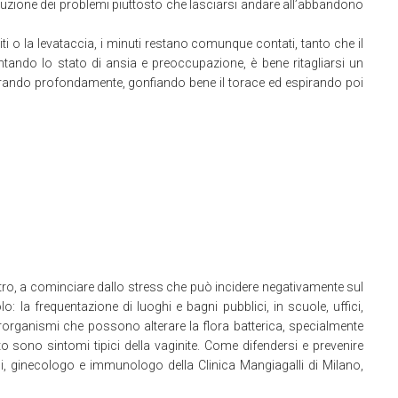
uzione dei problemi piuttosto che lasciarsi andare all’abbandono
i o la levataccia, i minuti restano comunque contati, tanto che il
ntando lo stato di ansia e preoccupazione, è bene ritagliarsi un
spirando profondamente, gonfiando bene il torace ed espirando poi
ntro, a cominciare dallo stress che può incidere negativamente sul
lo: la frequentazione di luoghi e bagni pubblici, in scuole, uffici,
crorganismi che possono alterare la flora batterica, specialmente
 sono sintomi tipici della vaginite. Come difendersi e prevenire
ni, ginecologo e immunologo della Clinica Mangiagalli di Milano,