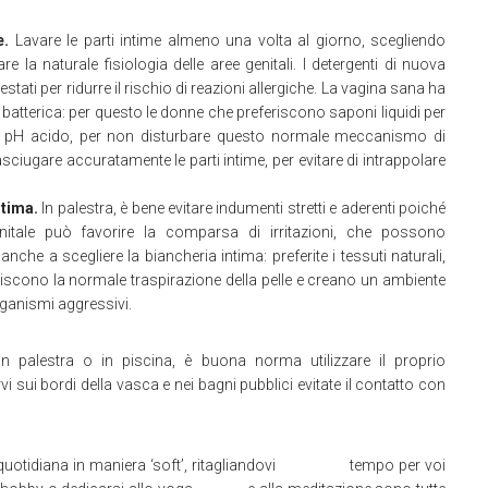
e.
Lavare le parti intime almeno una volta al giorno, scegliendo
are la naturale fisiologia delle aree genitali. I detergenti di nuova
estati per ridurre il rischio di reazioni allergiche. La vagina sana ha
a batterica: per questo le donne che preferiscono saponi liquidi per
con pH acido, per non disturbare questo normale meccanismo di
asciugare accuratamente le parti intime, per evitare di intrappolare
ntima.
In palestra, è bene evitare indumenti stretti e aderenti poiché
itale può favorire la comparsa di irritazioni, che possono
nche a scegliere la biancheria intima: preferite i tessuti naturali,
mpediscono la normale traspirazione della pelle e creano un ambiente
rganismi aggressivi.
n palestra o in piscina, è buona norma utilizzare il proprio
vi sui bordi della vasca e nei bagni pubblici evitate il contatto con
ine quotidiana in maniera ‘soft’, ritagliandovi tempo per voi