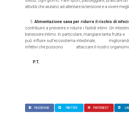
stessi, ogni giorno. Fare sport, passeggiare, praticar
attività che aiutano ad allentare la tensione e a viver
5.
Alimentazione sana per ridurre il rischio di infez
contribuire a prevenire e ridurre i fastidi intimi. U
benessere intimo. In particolare, mangiare tanta frutta e
può influire sull’ecosistema intestinale, migliorandone
infettivi che possono attaccare il nostro organism
P.T.
FACEBOOK
TWITTER
PINTEREST
LI