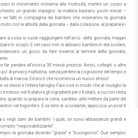
un corpo in movimento richiama alla motricità, mentre un corpo a
richiesto un grande impegno: la mattina bastano pochi minuti –
o se fatti in compagnia dei bambini che inizieranno la giornata
 moto con le attività della giornata – dalla colazione, al preparare i
are a cosa si vuole raggiungere nell’arco della giornata, magari
tizzare lo scopo. E nel caso non si abbiano bambini in età scolare,
ndividessero un gioco da fare insieme al termine della giornata,
ante.
far perdere all’incirca 30 minuti preziosi. Amici, colleghi o altre
po’ di privacy mattutina, senza perdere la cognizione del tempo e
 tabella di marcia. Ed ecco che ricomincia un nuovo stress!
r se stessi e l’intera famiglia. Fare cioè in modo che al risveglio la
 messo nel frullatore gli ingredienti per il frullato, a cui non resta
era, quando si prepara la cena, sarebbe utile mettere da parte del
enitori nel frigorifero. E se temi di scordarteli, appiccica un post-it
a
o negli zaini dei bambini. I quali, se sono abbastanza grandi e
compito “resposabilizzante”.
empio la giornata dicendo “grazie” e “buongiorno”. Due semplici