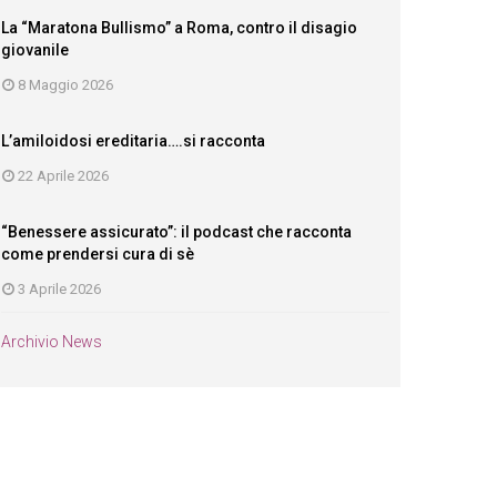
La “Maratona Bullismo” a Roma, contro il disagio
giovanile
8 Maggio 2026
L’amiloidosi ereditaria….si racconta
22 Aprile 2026
“Benessere assicurato”: il podcast che racconta
come prendersi cura di sè
3 Aprile 2026
Archivio News