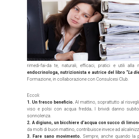
rimedi-fai-da te, naturali, efficaci, pratici e utili a
endocrinologa, nutrizionista e autrice del libro “
La di
Formazione, in collaborazione con Consulcesi Club.
Eccoli:
1. Un fresco beneficio.
Al mattino, soprattutto al risve
viso e polsi con acqua fredda
.
I brividi danno subit
sonnolenza.
2. A digiuno, un bicchiere d’acqua con succo di limon
da molti di buon mattino, contribuisce invece ad alcaliniz
3. Fare sano movimento.
Sempre, anche quando la pi