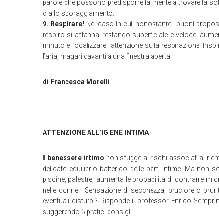
parole che possono predisporre la mente a trovare la sol
o allo scoraggiamento.
9. Respirare!
Nel caso in cui, nonostante i buoni proposit
respiro si affanna restando superficiale e veloce, aume
minuto e focalizzare l’attenzione sulla respirazione. In
l’aria, magari davanti a una finestra aperta.
di Francesca Morelli
ATTENZIONE ALL’IGIENE INTIMA
Il
benessere intimo
non sfugge ai rischi associati al rie
delicato equilibrio batterico delle parti intime. Ma non so
piscine, palestre, aumenta le probabilità di contrarre mi
nelle donne. Sensazione di secchezza, bruciore o prurito
eventuali disturbi? Risponde il professor Enrico Sempri
suggerendo 5 pratici consigli.