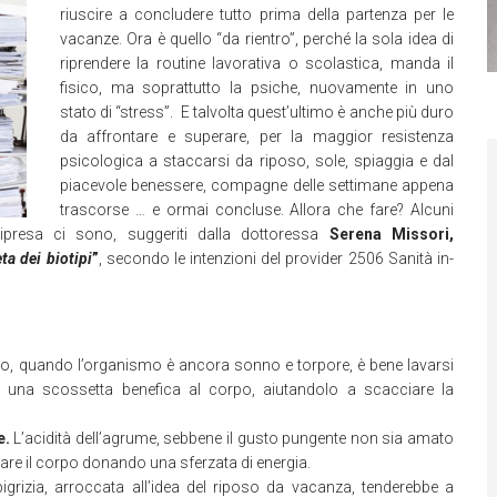
riuscire a concludere tutto prima della partenza per le
vacanze. Ora è quello “da rientro”, perché la sola idea di
riprendere la routine lavorativa o scolastica, manda il
fisico, ma soprattutto la psiche, nuovamente in uno
stato di “stress”. E talvolta quest’ultimo è anche più duro
da affrontare e superare, per la maggior resistenza
psicologica a staccarsi da riposo, sole, spiaggia e dal
piacevole benessere, compagne delle settimane appena
trascorse … e ormai concluse. Allora che fare? Alcuni
lla ripresa ci sono, suggeriti dalla dottoressa
Serena Missori,
eta dei biotipi
”
, secondo le intenzioni del provider 2506 Sanità in-
glio, quando l’organismo è ancora sonno e torpore, è bene lavarsi
o una scossetta benefica al corpo, aiutandolo a scacciare la
e.
L’acidità dell’agrume, sebbene il gusto pungente non sia amato
zare il corpo donando una sferzata di energia.
grizia, arroccata all’idea del riposo da vacanza, tenderebbe a