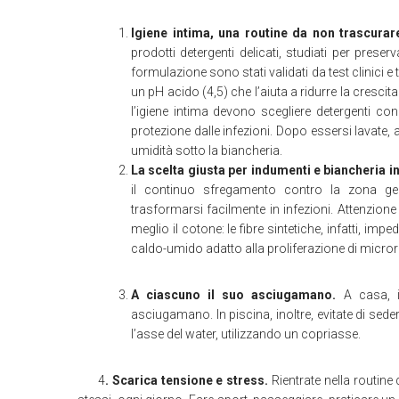
Igiene intima, una routine da non trascurar
prodotti detergenti delicati, studiati per preserv
formulazione sono stati validati da test clinici e t
un pH acido (4,5) che l’aiuta a ridurre la crescit
l’igiene intima devono scegliere detergenti 
protezione dalle infezioni. Dopo essersi lavate, 
umidità sotto la biancheria.
La scelta giusta per indumenti e biancheria i
il continuo sfregamento contro la zona gen
trasformarsi facilmente in infezioni. Attenzione a
meglio il cotone: le fibre sintetiche, infatti, i
caldo-umido adatto alla proliferazione di micro
A ciascuno il suo asciugamano.
A casa, i
asciugamano. In piscina, inoltre, evitate di seder
l’asse del water, utilizzando un copriasse.
4
. Scarica tensione e stress.
Rientrate nella rout