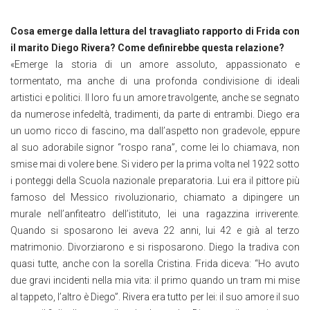
Cosa emerge dalla lettura del travagliato rapporto di Frida con
il marito Diego Rivera? Come definirebbe questa relazione?
«Emerge la storia di un amore assoluto, appassionato e
tormentato, ma anche di una profonda condivisione di ideali
artistici e politici. Il loro fu un amore travolgente, anche se segnato
da numerose infedeltà, tradimenti, da parte di entrambi. Diego era
un uomo ricco di fascino, ma dall’aspetto non gradevole, eppure
al suo adorabile signor “rospo rana”, come lei lo chiamava, non
smise mai di volere bene. Si videro per la prima volta nel 1922 sotto
i ponteggi della Scuola nazionale preparatoria. Lui era il pittore più
famoso del Messico rivoluzionario, chiamato a dipingere un
murale nell’anfiteatro dell’istituto, lei una ragazzina irriverente.
Quando si sposarono lei aveva 22 anni, lui 42 e già al terzo
matrimonio. Divorziarono e si risposarono. Diego la tradiva con
quasi tutte, anche con la sorella Cristina. Frida diceva: “Ho avuto
due gravi incidenti nella mia vita: il primo quando un tram mi mise
al tappeto, l’altro è Diego”. Rivera era tutto per lei: il suo amore il suo