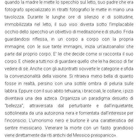
quando la madre le mette lo specchio sul letto, suo padre che era
fotografo specializzato in ritratti fotografici le mette in mano una
tavolozza. Durante le lunghe ore di silenzio e di solitudine,
immobilizzata nel letto, il suo viso diventa sotto l’implacabile
occhio dello specchio un obiettivo di meditazione e di studio. Frida
guardandosi riflessa, in un corpo a corpo con la propria
immagine, con le sue tante immagini, inizia un’autoanalisi che
parte dal proprio corpo. E’ lei che decide come si racconta il suo
corpo. E chiede a tutti noi di guardare quello che lei ha deciso di far
vedere di sè. Anche con gli autoritratti sovverte le categorie e sfida
la convenzionalità della visione. Si ritraeva meno bella di quanto
fosse in realtà, persino con una sottile ombra di peluria sulle
labbra. Eppure con il suo abito tehuana, i bracciali, le collane, i pizzi
diventava una dea azteca. Organizza un paradigma desueto di
“bellezza”, attraversata dal perturbante e dall’inquietante,
sottolineata da una autoironia nera e fomentata dall’interesse per
l’inconscio. L’umorismo nero e burlone è una caratteristica del
sentire messicano. Venerare la morte con un fasto grandioso
viene direttamente dai riti antichi del Messico preispanico».