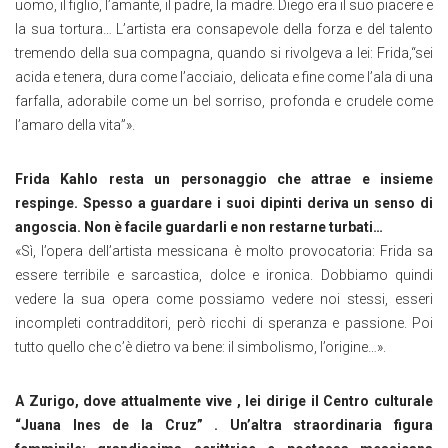
uomo, il figlio, l’amante, il padre, la madre. Diego era il suo piacere e
la sua tortura… L’artista era consapevole della forza e del talento
tremendo della sua compagna, quando si rivolgeva a lei: Frida,“sei
acida e tenera, dura come l’acciaio, delicata e fine come l’ala di una
farfalla, adorabile come un bel sorriso, profonda e crudele come
l’amaro della vita”».
Frida Kahlo resta un personaggio che attrae e insieme
respinge. Spesso a guardare i suoi dipinti deriva un senso di
angoscia. Non è facile guardarli e non restarne turbati…
«Sì, l’opera dell’artista messicana è molto provocatoria: Frida sa
essere terribile e sarcastica, dolce e ironica. Dobbiamo quindi
vedere la sua opera come possiamo vedere noi stessi, esseri
incompleti contradditori, però ricchi di speranza e passione. Poi
tutto quello che c’è dietro va bene: il simbolismo, l’origine…».
A Zurigo, dove attualmente vive , lei dirige il Centro culturale
“Juana Ines de la Cruz” . Un’altra straordinaria figura