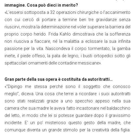
immagine. Cosa può dieci in merito?
«L’essersi sottoposta a 32 operazioni chirurgiche o l’accanimento
con cui cercò di portare a termine ben tre gravidanze senza
riuscirvi, mostra la determinazione nel voler superare la barriera del
proprio corpo herido. Frida Kahlo dimostrava che la sofferenza
non riusciva a fiaccare, né la malattia a eclissare la sua infinita
passione per la vita. Nascondeva il corpo tormentato, la gamba
inerte, il piede offeso, la pata de legno, i busti ortopedici sotto gli
spettacolari ornamenti delle contadine messicane».
Gran parte della sua opera è costituita da autoritratti…
«“Dipingo me stessa perché sono il soggetto che conosco
meglio”, diceva. Una cosa che terrei a ricordare: i suoi autoritratti
sono stati realizzati grazie a uno specchio appeso nella sua
camera che sua madre le aveva fatto incastonare nel baldacchino
del letto, in modo che lei si potesse guardare dopo il gravissimo
incidente. E’ un po’ misterioso questo gesto della madre, che
comunque diventa un grande stimolo per la creatività della figlia: