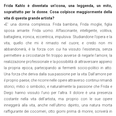
Frida Kahlo è diventata un’icona, una leggenda, un mito,
soprattutto per le donne. Cosa colpisce maggiormente della
vita di questa grande artista?
«E’ una donna complessa. Frida bambina, Frida moglie, figlia
sposa amante. Frida uomo. Affascinante, intelligente, volitiva,
battagliera, ironica, eccentrica, impulsiva. Studiandone l’opera e la
vita, quello che mi è rimasto nel cuore, e credo non mi
abbandonerà, è la forza con cui ha vissuto l’esistenza, senza
permettere a circostanze fin troppo avverse di negarle l’amore, la
realizzazione professionale e la possibilità di attraversare appieno
la propria epoca, partecipando ai fermenti socio-politici in atto.
Una forza che deriva dalla sua passione per la vita. Dall’amore per
il proprio paese, che ricorre nelle opere attraverso continui rimandi
storici, mitici o simbolici, e naturalmente la passione che Frida e
Diego hanno vissuto l’uno per l’altra. Il dolore è una presenza
costante nella vita dell’artista, ma proprio con le sue opere
inneggerà alla vita, anche nell’ultimo dipinto, una natura morta
raffigurante dei cocomeri, otto giorni prima di morire, scriverà in