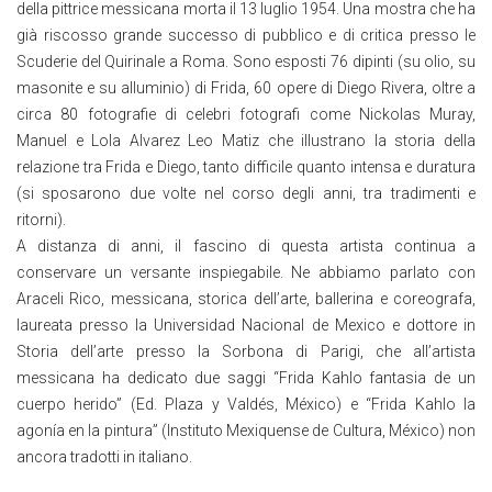
della pittrice messicana morta il 13 luglio 1954. Una mostra che ha
già riscosso grande successo di pubblico e di critica presso le
Scuderie del Quirinale a Roma. Sono esposti 76 dipinti (su olio, su
masonite e su alluminio) di Frida, 60 opere di Diego Rivera, oltre a
circa 80 fotografie di celebri fotografi come Nickolas Muray,
Manuel e Lola Alvarez Leo Matiz che illustrano la storia della
relazione tra Frida e Diego, tanto difficile quanto intensa e duratura
(si sposarono due volte nel corso degli anni, tra tradimenti e
ritorni).
A distanza di anni, il fascino di questa artista continua a
conservare un versante inspiegabile. Ne abbiamo parlato con
Araceli Rico, messicana, storica dell’arte, ballerina e coreografa,
laureata presso la Universidad Nacional de Mexico e dottore in
Storia dell’arte presso la Sorbona di Parigi, che all’artista
messicana ha dedicato due saggi “Frida Kahlo fantasia de un
cuerpo herido” (Ed. Plaza y Valdés, México) e “Frida Kahlo la
agonía en la pintura” (Instituto Mexiquense de Cultura, México) non
ancora tradotti in italiano.