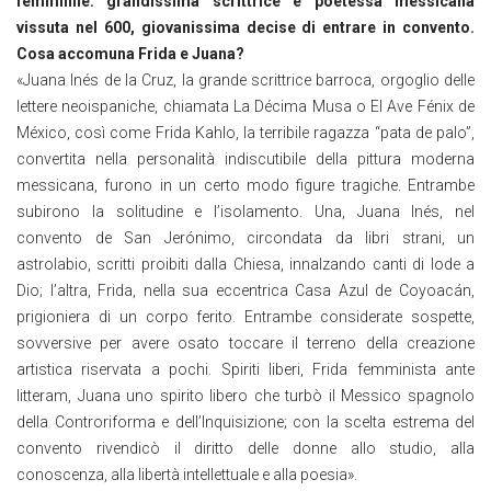
femminile: grandissima scrittrice e poetessa messicana
vissuta nel 600, giovanissima decise di entrare in convento.
Cosa accomuna Frida e Juana?
«Juana Inés de la Cruz, la grande scrittrice barroca, orgoglio delle
lettere neoispaniche, chiamata La Décima Musa o El Ave Fénix de
México, così come Frida Kahlo, la terribile ragazza “pata de palo”,
convertita nella personalità indiscutibile della pittura moderna
messicana, furono in un certo modo figure tragiche. Entrambe
subirono la solitudine e l’isolamento. Una, Juana Inés, nel
convento de San Jerónimo, circondata da libri strani, un
astrolabio, scritti proibiti dalla Chiesa, innalzando canti di lode a
Dio; l’altra, Frida, nella sua eccentrica Casa Azul de Coyoacán,
prigioniera di un corpo ferito. Entrambe considerate sospette,
sovversive per avere osato toccare il terreno della creazione
artistica riservata a pochi. Spiriti liberi, Frida femminista ante
litteram, Juana uno spirito libero che turbò il Messico spagnolo
della Controriforma e dell’Inquisizione; con la scelta estrema del
convento rivendicò il diritto delle donne allo studio, alla
conoscenza, alla libertà intellettuale e alla poesia».