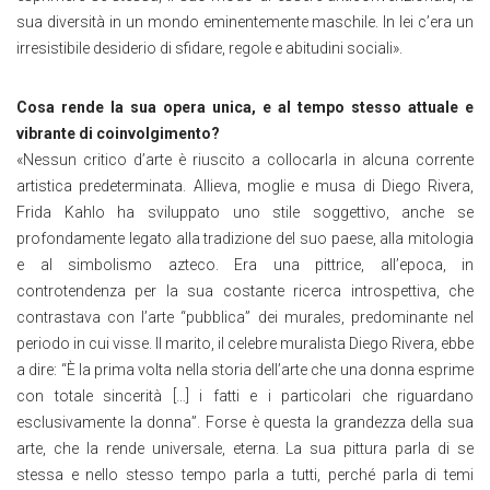
sua diversità in un mondo eminentemente maschile. In lei c’era un
irresistibile desiderio di sfidare, regole e abitudini sociali».
Cosa rende la sua opera unica, e al tempo stesso attuale e
vibrante di coinvolgimento?
«Nessun critico d’arte è riuscito a collocarla in alcuna corrente
artistica predeterminata. Allieva, moglie e musa di Diego Rivera,
Frida Kahlo ha sviluppato uno stile soggettivo, anche se
profondamente legato alla tradizione del suo paese, alla mitologia
e al simbolismo azteco. Era una pittrice, all’epoca, in
controtendenza per la sua costante ricerca introspettiva, che
contrastava con l’arte “pubblica” dei murales, predominante nel
periodo in cui visse. Il marito, il celebre muralista Diego Rivera, ebbe
a dire: “È la prima volta nella storia dell’arte che una donna esprime
con totale sincerità […] i fatti e i particolari che riguardano
esclusivamente la donna”. Forse è questa la grandezza della sua
arte, che la rende universale, eterna. La sua pittura parla di se
stessa e nello stesso tempo parla a tutti, perché parla di temi