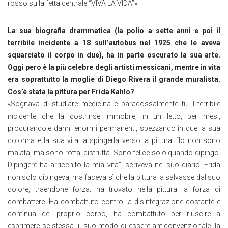
rosso sulla fetta centrale:“VIVA LA VIDA”».
La sua biografia drammatica (la polio a sette anni e poi il
terribile incidente a 18 sull’autobus nel 1925 che le aveva
squarciato il corpo in due), ha in parte oscurato la sua arte.
Oggi pero è la più celebre degli artisti messicani, mentre in vita
era soprattutto la moglie di Diego Rivera il grande muralista.
Cos’è stata la pittura per Frida Kahlo?
«Sognava di studiare medicina e paradossalmente fu il terribile
incidente che la costrinse immobile, in un letto, per mesi,
procurandole danni enormi permanenti, spezzando in due la sua
colonna e la sua vita, a spingerla verso la pittura. “Io non sono
malata, ma sono rotta, distrutta. Sono felice solo quando dipingo.
Dipingere ha arricchito la mia vita”, scriveva nel suo diario. Frida
non solo dipingeva, ma faceva sì che la pittura la salvasse dal suo
dolore, traendone forza; ha trovato nella pittura la forza di
combattere. Ha combattuto contro la disintegrazione costante e
continua del proprio corpo, ha combattuto per riuscire a
esprimere se stessa, il suo modo di essere anticonvenzionale, la