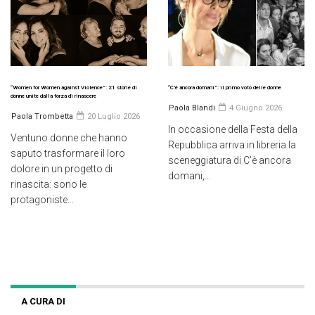
“Women for Women against Violence”: 21 storie di
“C’è ancora domani”: il primo voto delle donne
donne unite dalla forza di rinascere
Paola Blandi
4 Giugno 2026
Paola Trombetta
20 Luglio 2026
In occasione della Festa della
Ventuno donne che hanno
Repubblica arriva in libreria la
saputo trasformare il loro
sceneggiatura di C’è ancora
dolore in un progetto di
domani,...
rinascita: sono le
protagoniste...
A CURA DI