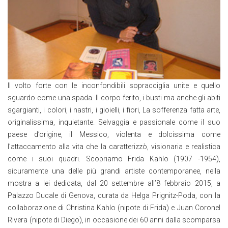
Il volto forte con le inconfondibili sopracciglia unite e quello
sguardo come una spada. Il corpo ferito, i busti ma anche gli abiti
sgargianti, i colori, i nastri, i gioielli, i fiori, La sofferenza fatta arte,
originalissima, inquietante. Selvaggia e passionale come il suo
paese d’origine, il Messico, violenta e dolcissima come
l’attaccamento alla vita che la caratterizzò, visionaria e realistica
come i suoi quadri. Scopriamo Frida Kahlo (1907 -1954),
sicuramente una delle più grandi artiste contemporanee, nella
mostra a lei dedicata, dal 20 settembre all’8 febbraio 2015, a
Palazzo Ducale di Genova, curata da Helga Prignitz-Poda, con la
collaborazione di Christina Kahlo (nipote di Frida) e Juan Coronel
Rivera (nipote di Diego), in occasione dei 60 anni dalla scomparsa