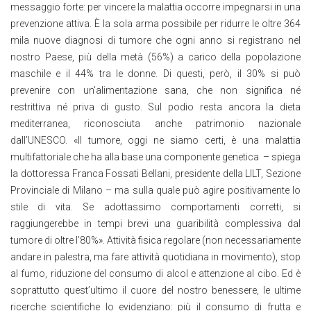
messaggio forte: per vincere la malattia occorre impegnarsi in una
prevenzione attiva. È la sola arma possibile per ridurre le oltre 364
mila nuove diagnosi di tumore che ogni anno si registrano nel
nostro Paese, più della metà (56%) a carico della popolazione
maschile e il 44% tra le donne. Di questi, però, il 30% si può
prevenire con un’alimentazione sana, che non significa né
restrittiva né priva di gusto. Sul podio resta ancora la dieta
mediterranea, riconosciuta anche patrimonio nazionale
dall’UNESCO. «Il tumore, oggi ne siamo certi, è una malattia
multifattoriale che ha alla base una componente genetica – spiega
la dottoressa Franca Fossati Bellani, presidente della LILT, Sezione
Provinciale di Milano – ma sulla quale può agire positivamente lo
stile di vita. Se adottassimo comportamenti corretti, si
raggiungerebbe in tempi brevi una guaribilità complessiva dal
tumore di oltre l’80%». Attività fisica regolare (non necessariamente
andare in palestra, ma fare attività quotidiana in movimento), stop
al fumo, riduzione del consumo di alcol e attenzione al cibo. Ed è
soprattutto quest’ultimo il cuore del nostro benessere, le ultime
ricerche scientifiche lo evidenziano: più il consumo di frutta e