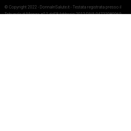
© Copyright 2022 - DonnaInSalute.it - Testata registrata presso il
Tribunale di Monza: n° 1 dell'8 febbraio 2012 P.IVA 04722080969 -
Privacy Policy
-
Cookie Policy
-
Preferenze