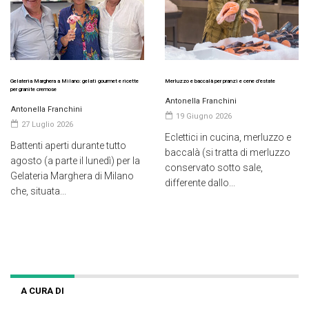
Gelateria Marghera a Milano: gelati gourmet e ricette
Merluzzo e baccalà per pranzi e cene d’estate
per granite cremose
Antonella Franchini
Antonella Franchini
19 Giugno 2026
27 Luglio 2026
Eclettici in cucina, merluzzo e
Battenti aperti durante tutto
baccalà (si tratta di merluzzo
agosto (a parte il lunedì) per la
conservato sotto sale,
Gelateria Marghera di Milano
differente dallo...
che, situata...
A CURA DI