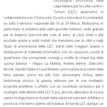
Oncologica, promossa dalla
Lega Italiana per la Lotta contro i
Tumori (LILT), quest’anno in
collaborazione con il Consorzio Cuochi e ristoratori in Lombardia,
su tutto il territorio nazionale dal 16 al 24 Marzo. Moltissime, in
particolare, le iniziative delle sette giornate milanesi: visite gratuite
per la diagnosi precoce alla cute, al seno, al cavo orale e alla
prostata grazie a unità mobili che transitano per la città e negli
Spazi di prevenzione della LILT; stand nelle maggiori piazze e
distribuzione di materiale informativo con un opuscolo, novità di
quest’anno che comprende consigli e ricette di cinque big della
cucina italiana – Filippo La Mantia, Andrea Berton, Giancarlo
Morelli, Davide Oldani e Luca Barbieri; promozione di prodotti della
terra salutari, primo tra tutti l’olio extravergine d’oliva, eletto
testimonial storico di questa edizione per le sue molteplici
proprietà protettive, e offerto con un contributo simbolico per il
sostegno delle attività della LILT. E poi, ancora, laboratori di cucina
sana e la degustazione di piatti della salute nei ristoranti di Milano e
provincia che hanno aderito all’iniziativa. Arriva da LILT, dunque, un