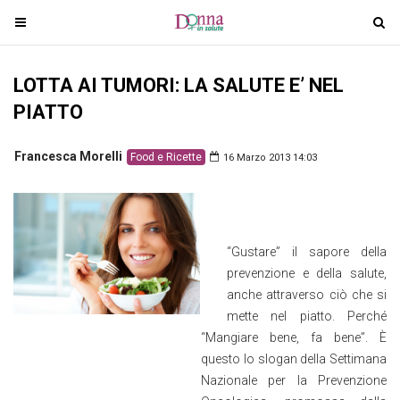
T
T
o
o
g
g
LOTTA AI TUMORI: LA SALUTE E’ NEL
g
g
l
l
PIATTO
e
e
n
n
Francesca Morelli
Food e Ricette
16 Marzo 2013 14:03
a
a
v
v
i
i
g
g
“Gustare” il sapore della
a
a
prevenzione e della salute,
t
t
anche attraverso ciò che si
i
i
mette nel piatto. Perché
o
o
“Mangiare bene, fa bene”. È
n
n
questo lo slogan della Settimana
Nazionale per la Prevenzione