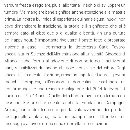
verdura fresca è regolare, più si allontana il rischio di sviluppare un
tumore. Ma mangiare bene significa anche attenzione alla materia
prima. La ricerca bulimica di esperienze culinarie e gusti nuovi, non
deve dimenticare la tradizione, la storia e il significato che si è
sempre dato al cibo: quello di qualità e bontà. «In una cultura
dell’happy-hour, è importante rivalutare il pasto fatto e preparato
insieme a casa – commenta la dottoressa Carla Favaro,
specialista in Scienze dell’Alimentazione all’Università Bicocca di
Milano – che forma all’adozione di comportamenti nutrizionali
sani, sensibilizzando anche al ruolo conviviale del cibo». Dagli
specialisti, in questa direzione, arriva un appello: educare i giovani,
maschi compresi, all’economia domestica, ereditando un
costume inglese che renderà obbligatorie dal 2014 le lezioni di
cucina dai 7 ai 14 anni. Quello della buona tavola è un tema a cui
nessuno è e si sente esente: anche la Fondazione Campagna
Amica, punto di riferimento per la valorizzazione dei prodotti
dell’agricoltura italiana, sarà in campo per diffondere un
messaggio a favore di una sana e corretta alimentazione.