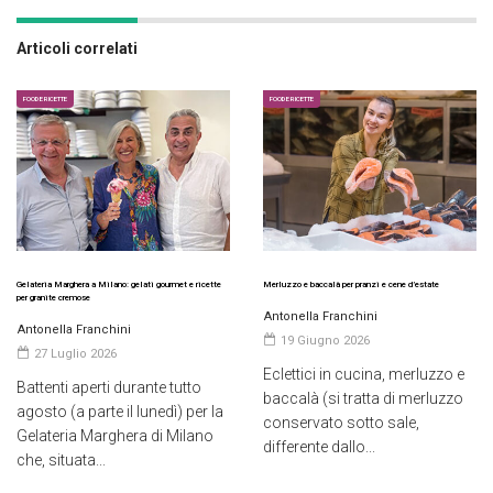
Articoli correlati
FOOD E RICETTE
FOOD E RICETTE
Gelateria Marghera a Milano: gelati gourmet e ricette
Merluzzo e baccalà per pranzi e cene d’estate
per granite cremose
Antonella Franchini
Antonella Franchini
19 Giugno 2026
27 Luglio 2026
Eclettici in cucina, merluzzo e
Battenti aperti durante tutto
baccalà (si tratta di merluzzo
agosto (a parte il lunedì) per la
conservato sotto sale,
Gelateria Marghera di Milano
differente dallo...
che, situata...