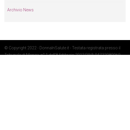
Archivio News
© Copyright 2022 - DonnaInSalute.it - Testata registrata presso il
Tribunale di Monza: n° 1 dell'8 febbraio 2012 P.IVA 04722080969 -
Privacy Policy
-
Cookie Policy
-
Preferenze