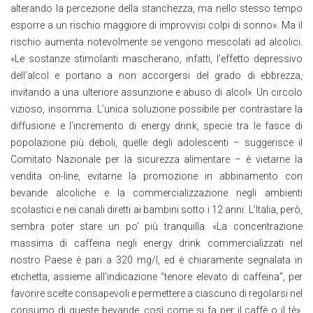
alterando la percezione della stanchezza, ma nello stesso tempo
esporre a un rischio maggiore di improvvisi colpi di sonno». Ma il
rischio aumenta notevolmente se vengono mescolati ad alcolici.
«Le sostanze stimolanti mascherano, infatti, l’effetto depressivo
dell’alcol e portano a non accorgersi del grado di ebbrezza,
invitando a una ulteriore assunzione e abuso di alcol». Un circolo
vizioso, insomma. L’unica soluzione possibile per contrastare la
diffusione e l’incremento di energy drink, specie tra le fasce di
popolazione più deboli, quelle degli adolescenti – suggerisce il
Comitato Nazionale per la sicurezza alimentare – è vietarne la
vendita on-line, evitarne la promozione in abbinamento con
bevande alcoliche e la commercializzazione negli ambienti
scolastici e nei canali diretti ai bambini sotto i 12 anni. L’Italia, però,
sembra poter stare un po’ più tranquilla. «La concentrazione
massima di caffeina negli energy drink commercializzati nel
nostro Paese è pari a 320 mg/l, ed è chiaramente segnalata in
etichetta, assieme all’indicazione “tenore elevato di caffeina”, per
favorire scelte consapevoli e permettere a ciascuno di regolarsi nel
consumo di queste bevande, così come si fa per il caffè o il tè».