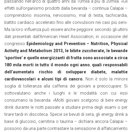
passando nell’arco di quattro anni da 10mila a più di 20mila. «Gli
effetti sull’organismo prodotti dalla bevanda – continua Calapai –
comprendono insonnia, nervosismo, mal di testa, tachicardia,
battito cardiaco accelerato fino alle convulsioni nei casi più seri».
Ma la loro influenza può essere anche peggiore: secondo gli ultimi
dati presentati dall’American Heart Association, in occasione del
congresso
Epidemiology and Prevention – Nutrition, Physical
Activity and Metabolism 2013, le bibite z
uccherate, le bevande
‘sportive’ e quelle energizzanti di frutta sono associate a circa
180 mila morti in tutto il mondo ogni anno
,
quali responsabili
dell’aumentato rischio di sviluppare diabete, malattie
cardiovascolari e alcuni tipi di cancro.
Non è solo la minore
soglia di tolleranza alla caffeina dei giovani a preoccupare. Si
sottovalutano anche i luoghi e le modalità con cui essi
consumano la bevanda. «Molti giovani scelgono di bere energy
drink durante le notti passate a studiare prima degli esami o per
tirare tardi in discoteca. Specie se bevuti di sera, gli energy drink a
base di glucosio, carnitina o taurina – dichiara ancora Calapai –
possono da una parte contrastare la sensazione di affaticamento