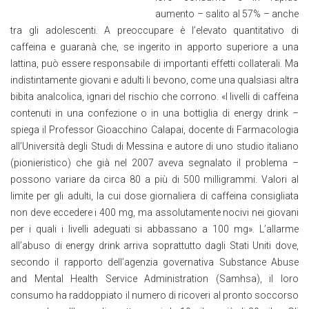
aumento – salito al 57% – anche
tra gli adolescenti. A preoccupare è l’elevato quantitativo di
caffeina e guaranà che, se ingerito in apporto superiore a una
lattina, può essere responsabile di importanti effetti collaterali. Ma
indistintamente giovani e adulti li bevono, come una qualsiasi altra
bibita analcolica, ignari del rischio che corrono. «I livelli di caffeina
contenuti in una confezione o in una bottiglia di energy drink –
spiega il Professor Gioacchino Calapai, docente di Farmacologia
all’Università degli Studi di Messina e autore di uno studio italiano
(pionieristico) che già nel 2007 aveva segnalato il problema –
possono variare da circa 80 a più di 500 milligrammi. Valori al
limite per gli adulti, la cui dose giornaliera di caffeina consigliata
non deve eccedere i 400 mg, ma assolutamente nocivi nei giovani
per i quali i livelli adeguati si abbassano a 100 mg». L’allarme
all’abuso di energy drink arriva soprattutto dagli Stati Uniti dove,
secondo il rapporto dell’agenzia governativa Substance Abuse
and Mental Health Service Administration (Samhsa), il loro
consumo ha raddoppiato il numero di ricoveri al pronto soccorso