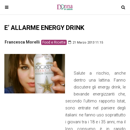
T
T
o
o
g
g
E’ ALLARME ENERGY DRINK
g
g
l
l
e
e
Francesca Morelli
Food e Ricette
21 Marzo 2013 11:15
n
n
a
a
v
v
i
i
Salute a rischio, anche
g
g
dentro una lattina. Fanno
a
a
discutere gli energy drink, le
t
t
bevande energizzanti che,
i
i
secondo l’ultimo rapporto Istat,
o
o
sono entrate nel paniere degli
n
n
italiani: ne fanno uso soprattutto
i giovani tra i 18 e i 35 anni, ma il
loro consumo è in rapido