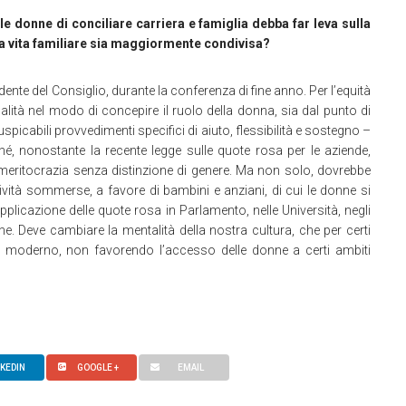
e donne di conciliare carriera e famiglia debba far leva sulla
a vita familiare sia maggiormente condivisa?
ente del Consiglio, durante la conferenza di fine anno. Per l’equità
ualità nel modo di concepire il ruolo della donna, sia dal punto di
picabili provvedimenti specifici di aiuto, flessibilità e sostegno –
ché, nonostante la recente legge sulle quote rosa per le aziende,
meritocrazia senza distinzione di genere. Ma non solo, dovrebbe
ività sommerse, a favore di bambini e anziani, di cui le donne si
applicazione delle quote rosa in Parlamento, nelle Università, negli
ione. Deve cambiare la mentalità della nostra cultura, che per certi
o moderno, non favorendo l’accesso delle donne a certi ambiti
NKEDIN
GOOGLE +
EMAIL