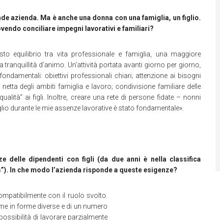
ande azienda. Ma è anche una donna con una famiglia, un figlio.
ovendo conciliare impegni lavorativi e familiari?
iusto equilibrio tra vita professionale e famiglia, una maggiore
 tranquillità d’animo. Un’attività portata avanti giorno per giorno,
ondamentali: obiettivi professionali chiari; attenzione ai bisogni
netta degli ambiti famiglia e lavoro; condivisione familiare delle
ualità” ai figli. Inoltre, creare una rete di persone fidate – nonni
glio durante le mie assenze lavorative è stato fondamentale».
ze delle dipendenti con figli (da due anni è nella classifica
). In che modo l’azienda risponde a queste esigenze?
compatibilmente con il ruolo svolto.
t-time in forme diverse e di un numero
a possibilità di lavorare parzialmente