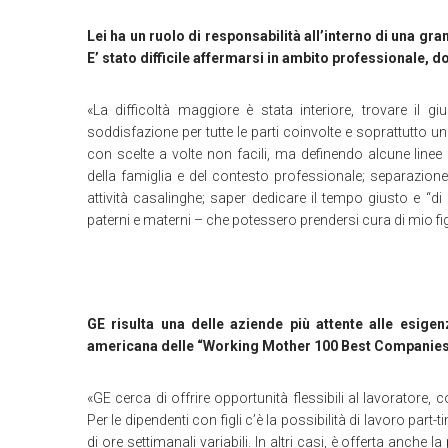
Lei ha un ruolo di responsabilità all’interno di una gr
E’ stato difficile affermarsi in ambito professionale, d
«La difficoltà maggiore è stata interiore, trovare il g
soddisfazione per tutte le parti coinvolte e soprattutto una
con scelte a volte non facili, ma definendo alcune linee f
della famiglia e del contesto professionale; separazione 
attività casalinghe; saper dedicare il tempo giusto e “di q
paterni e materni – che potessero prendersi cura di mio fi
GE risulta una delle aziende più attente alle esigen
americana delle “Working Mother 100 Best Companies”
«GE cerca di offrire opportunità flessibili al lavoratore, 
Per le dipendenti con figli c’è la possibilità di lavoro par
di ore settimanali variabili. In altri casi, è offerta anche l