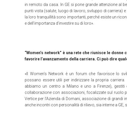
in remoto da casa. In GE si pone grande attenzione al be
punti vista (salute, luogo di lavoro, sviluppo di carriera) e
la loro tranquillità sono importanti, perché esiste un ric
e dell’importanza d’investire su di loro».
“Women’s network” è una rete che riunisce le donne ch
favorire l’avanzamento della carriera. Ci può dire qual
«Il Women’s Network è un forum che favorisce lo svilu
possano essere utili per indirizzare la propria carriera. E
abbiamo un centro a Milano e uno a Firenze), gestiti 
collaborazione con associazioni, focalizzate sul ruolo
Vertice per l’Azienda di Domani, associazione di grandi 
anche incontri con personalità di rilievo, sia interne a GE, 