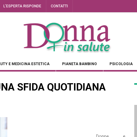
L’ESPERTA RISPONDE
CONTATTI
UTY E MEDICINA ESTETICA
PIANETA BAMBINO
PSICOLOGIA
NA SFIDA QUOTIDIANA
Donne e