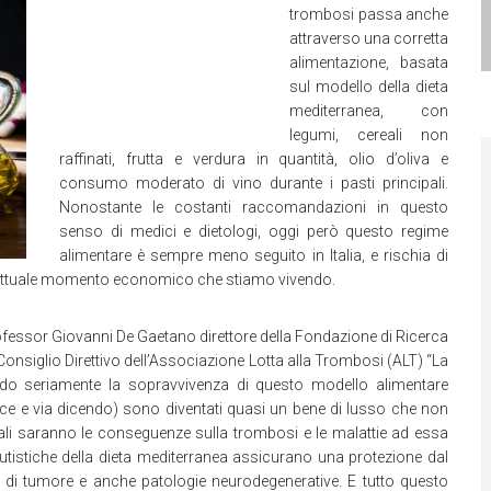
trombosi passa anche
attraverso una corretta
alimentazione, basata
sul modello della dieta
mediterranea, con
legumi, cereali non
raffinati, frutta e verdura in quantità, olio d’oliva e
consumo moderato di vino durante i pasti principali.
Nonostante le costanti raccomandazioni in questo
senso di medici e dietologi, oggi però questo regime
alimentare è sempre meno seguito in Italia, e rischia di
l’attuale momento economico che stiamo vivendo.
professor Giovanni De Gaetano direttore della Fondazione di Ricerca
nsiglio Direttivo dell’Associazione Lotta alla Trombosi (ALT) “La
ando seriamente la sopravvivenza di questo modello alimentare
esce e via dicendo) sono diventati quasi un bene di lusso che non
uali saranno le conseguenze sulla trombosi e le malattie ad essa
lutistiche della dieta mediterranea assicurano una protezione dal
ipi di tumore e anche patologie neurodegenerative. E tutto questo