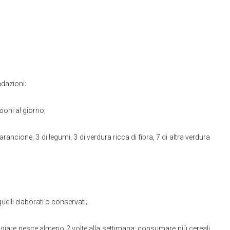
ndazioni:
ioni al giorno;
rancione, 3 di legumi, 3 di verdura ricca di fibra, 7 di altra verdura
uelli elaborati o conservati;
are pesce almeno 2 volte alla settimana; consumare più cereali