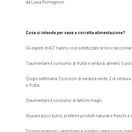
da Luisa Romagnoni
Cosa si intende per sana e corretta alimentazione?
Gli esperti di ALT hanno così sintetizzato le loro raccoma
1)aumentare il consumo di frutta e verdura, almeno 5 porz
2)ogni settimana 3 porzioni di verdura verde, 2 di verdura a
o frutta;
3)aumentare il consumo di latticini magri;
4)usare poco burro; preferire prodotti naturali e freschi a q
5)consumare più carne bianca e meno carne rossa; mangi