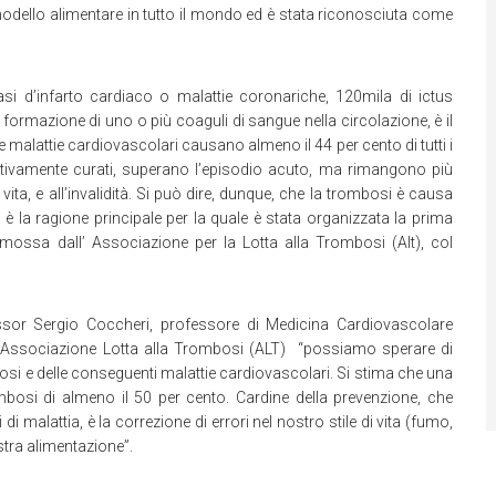
odello alimentare in tutto il mondo ed è stata riconosciuta come
asi d’infarto cardiaco o malattie coronariche, 120mila di ictus
formazione di uno o più coaguli di sangue nella circolazione, è il
malattie cardiovascolari causano almeno il 44 per cento di tutti i
stivamente curati, superano l’episodio acuto, ma rimangono più
vita, e all’invalidità. Si può dire, dunque, che la trombosi è causa
è la ragione principale per la quale è stata organizzata la prima
ossa dall’ Associazione per la Lotta alla Trombosi (Alt), col
essor Sergio Coccheri, professore di Medicina Cardiovascolare
ell’Associazione Lotta alla Trombosi (ALT) “possiamo sperare di
bosi e delle conseguenti malattie cardiovascolari. Si stima che una
ombosi di almeno il 50 per cento. Cardine della prevenzione, che
 malattia, è la correzione di errori nel nostro stile di vita (fumo,
stra alimentazione”.