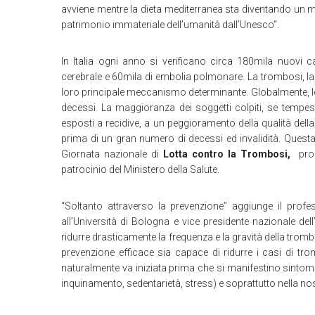
avviene mentre la dieta mediterranea sta diventando un m
patrimonio immateriale dell’umanità dall’Unesco”.
In Italia ogni anno si verificano circa 180mila nuovi c
cerebrale e 60mila di embolia polmonare. La trombosi, la 
loro principale meccanismo determinante. Globalmente, le 
decessi. La maggioranza dei soggetti colpiti, se tempe
esposti a recidive, a un peggioramento della qualità della 
prima di un gran numero di decessi ed invalidità. Questa 
Giornata nazionale di
Lotta contro la Trombosi,
prom
patrocinio del Ministero della Salute.
“Soltanto attraverso la prevenzione” aggiunge il prof
all’Università di Bologna e vice presidente nazionale d
ridurre drasticamente la frequenza e la gravità della trom
prevenzione efficace sia capace di ridurre i casi di tr
naturalmente va iniziata prima che si manifestino sintomi di
inquinamento, sedentarietà, stress) e soprattutto nella no