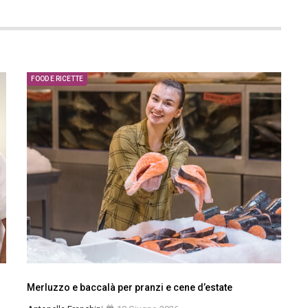
FOOD E RICETTE
Merluzzo e baccalà per pranzi e cene d’estate