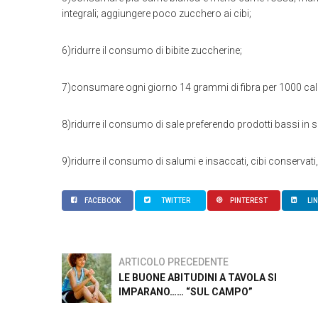
integrali; aggiungere poco zucchero ai cibi;
6)ridurre il consumo di bibite zuccherine;
7)consumare ogni giorno 14 grammi di fibra per 1000 cal
8)ridurre il consumo di sale preferendo prodotti bassi in s
9)ridurre il consumo di salumi e insaccati, cibi conservati
FACEBOOK
TWITTER
PINTEREST
LI
ARTICOLO PRECEDENTE
LE BUONE ABITUDINI A TAVOLA SI
IMPARANO…… “SUL CAMPO”