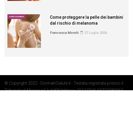
Come proteggere la pelle dei bambini
PIANETA BAMBINO
dal rischio di melanoma
Francesca Morelli
27 Luglio 2026
© Copyright 2022 - DonnaInSalute.it - Testata registrata presso il
Tribunale di Monza: n° 1 dell'8 febbraio 2012 P.IVA 04722080969 -
Privacy Policy
-
Cookie Policy
-
Preferenze