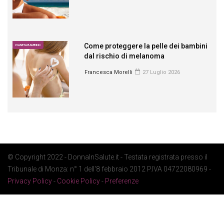
Come proteggere la pelle dei bambini
PIANETA BAMBINO
dal rischio di melanoma
Francesca Morelli
27 Luglio 2026
© Copyright 2022 - DonnaInSalute.it - Testata registrata presso il
Tribunale di Monza: n° 1 dell'8 febbraio 2012 P.IVA 04722080969 -
Privacy Policy
-
Cookie Policy
-
Preferenze