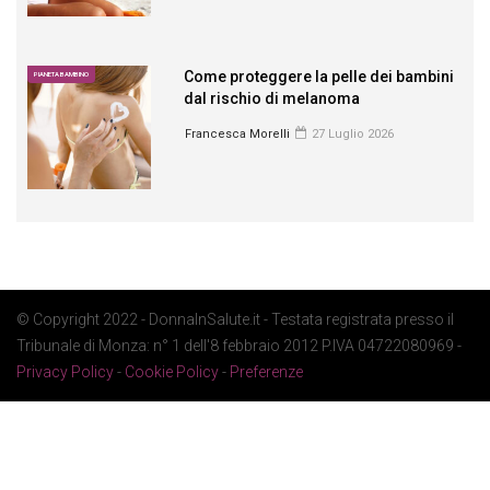
Come proteggere la pelle dei bambini
PIANETA BAMBINO
dal rischio di melanoma
Francesca Morelli
27 Luglio 2026
© Copyright 2022 - DonnaInSalute.it - Testata registrata presso il
Tribunale di Monza: n° 1 dell'8 febbraio 2012 P.IVA 04722080969 -
Privacy Policy
-
Cookie Policy
-
Preferenze