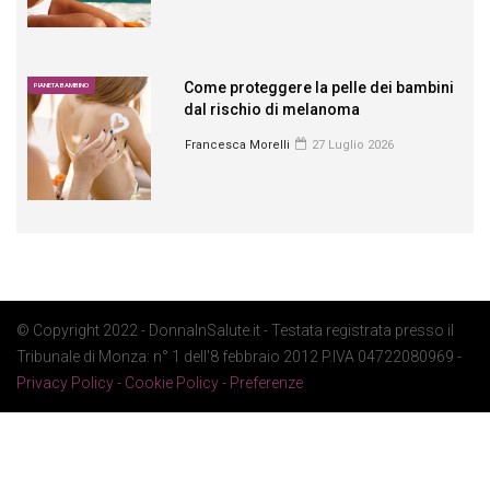
Come proteggere la pelle dei bambini
PIANETA BAMBINO
dal rischio di melanoma
Francesca Morelli
27 Luglio 2026
© Copyright 2022 - DonnaInSalute.it - Testata registrata presso il
Tribunale di Monza: n° 1 dell'8 febbraio 2012 P.IVA 04722080969 -
Privacy Policy
-
Cookie Policy
-
Preferenze