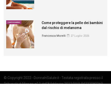
Come proteggere la pelle dei bambini
PIANETA BAMBINO
dal rischio di melanoma
Francesca Morelli
27 Luglio 2026
© Copyright 2022 - DonnaInSalute.it - Testata registrata presso il
Tribunale di Monza: n° 1 dell'8 febbraio 2012 P.IVA 04722080969 -
Privacy Policy
-
Cookie Policy
-
Preferenze