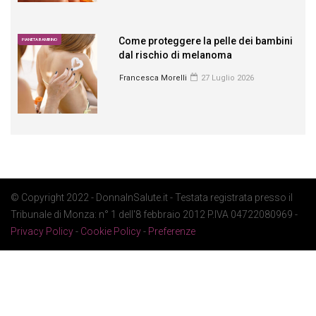
Come proteggere la pelle dei bambini
PIANETA BAMBINO
dal rischio di melanoma
Francesca Morelli
27 Luglio 2026
© Copyright 2022 - DonnaInSalute.it - Testata registrata presso il
Tribunale di Monza: n° 1 dell'8 febbraio 2012 P.IVA 04722080969 -
Privacy Policy
-
Cookie Policy
-
Preferenze