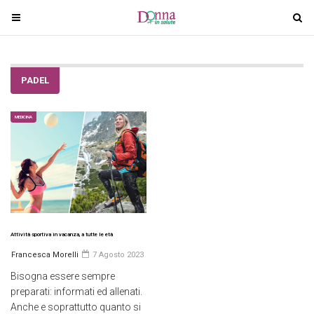
T
T
o
o
g
g
g
g
PADEL
l
l
e
e
n
n
MEDICINA
a
a
v
v
i
i
g
g
a
a
t
t
i
i
Attività sportiva in vacanza, a tutte le età
o
o
Francesca Morelli
7 Agosto 2023
n
n
Bisogna essere sempre
preparati: informati ed allenati.
Anche e soprattutto quanto si