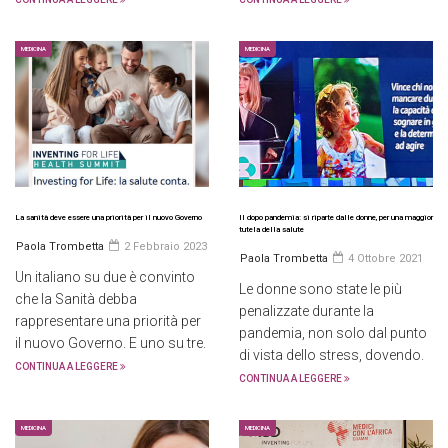
MEDICINA
MEDICINA
La sanità deve essere una priorità per il nuovo Governo
Il dopo pandemia: si riparte dalle donne, per una maggior
tutela della salute
Paola Trombetta
2 Febbraio 2023
Paola Trombetta
4 Ottobre 2021
Un italiano su due è convinto
Le donne sono state le più
che la Sanità debba
penalizzate durante la
rappresentare una priorità per
pandemia, non solo dal punto
il nuovo Governo. E uno su tre.
di vista dello stress, dovendo.
CONTINUA A LEGGERE
CONTINUA A LEGGERE
MEDICINA
MEDICINA