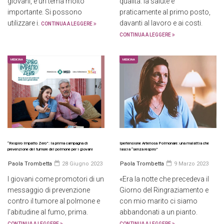
giovani, è un tema molto
qualità: la salute è
importante. Si possono
praticamente al primo posto,
utilizzare i.
davanti al lavoro e ai costi.
CONTINUA A LEGGERE
CONTINUA A LEGGERE
MEDICINA
MEDICINA
“Respiro Impatto Zero”: la prima campagna di
Ipertensione Arteriosa Polmonare: una malattia che
prevenzione del tumore del polmone per i giovani
lascia “senza respiro”
Paola Trombetta
28 Giugno 2023
Paola Trombetta
9 Marzo 2023
I giovani come promotori di un
«Era la notte che precedeva il
messaggio di prevenzione
Giorno del Ringraziamento e
contro il tumore al polmone e
con mio marito ci siamo
l’abitudine al fumo, prima.
abbandonati a un pianto.
CONTINUA A LEGGERE
CONTINUA A LEGGERE