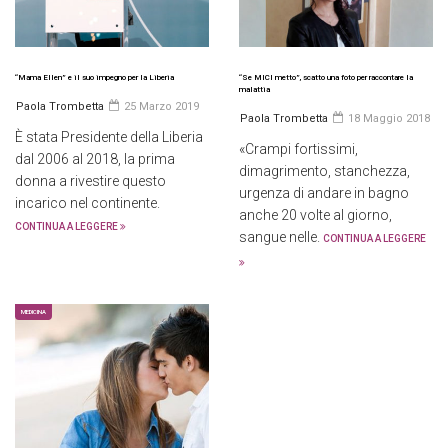
“Mama Ellen” e il suo impegno per la Liberia
“Se MICI metto”, scatto una foto per raccontare la
malattia
Paola Trombetta
25 Marzo 2019
Paola Trombetta
18 Maggio 2018
È stata Presidente della Liberia
«Crampi fortissimi,
dal 2006 al 2018, la prima
dimagrimento, stanchezza,
donna a rivestire questo
urgenza di andare in bagno
incarico nel continente.
anche 20 volte al giorno,
CONTINUA A LEGGERE
sangue nelle.
CONTINUA A LEGGERE
MEDICINA