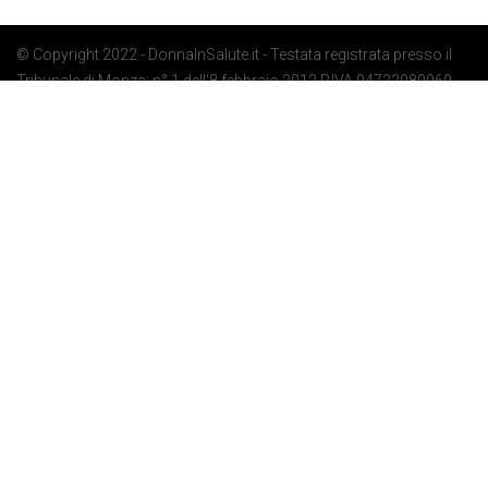
© Copyright 2022 - DonnaInSalute.it - Testata registrata presso il
Tribunale di Monza: n° 1 dell'8 febbraio 2012 P.IVA 04722080969 -
Privacy Policy
-
Cookie Policy
-
Preferenze