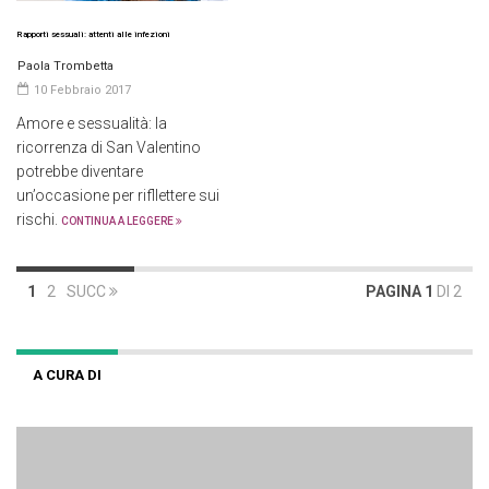
Rapporti sessuali: attenti alle infezioni
Paola Trombetta
10 Febbraio 2017
Amore e sessualità: la
ricorrenza di San Valentino
potrebbe diventare
un’occasione per rifllettere sui
rischi.
CONTINUA A LEGGERE
1
2
SUCC
PAGINA 1
DI 2
A CURA DI