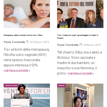
Menopausa: addio al dolore intimo con il Dhea
“Con il futuro nel cuore” per proteggere le madri in
Etiopia
Paola Trombetta
18 Ottobre 2019
Paola Trombetta
18 Aprile 2019
Tra i sintomi della menopausa,
“Mi chiamo Dilba Jira e abito a
l’Atrofia vulvo-vaginale (AVV)
Wolisso. Sono sposata e
viene spesso trascurata:
madre di due bambini, un
eppure interessa il 50%.
maschio e una femmina, il
CONTINUA A LEGGERE
primo.
CONTINUA A LEGGERE
CULTURA E SOCIETÀ
MEDICINA