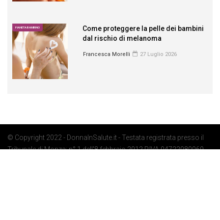
Come proteggere la pelle dei bambini
PIANETA BAMBINO
dal rischio di melanoma
Francesca Morelli
27 Luglio 2026
© Copyright 2022 - DonnaInSalute.it - Testata registrata presso il
Tribunale di Monza: n° 1 dell'8 febbraio 2012 P.IVA 04722080969 -
Privacy Policy
-
Cookie Policy
-
Preferenze