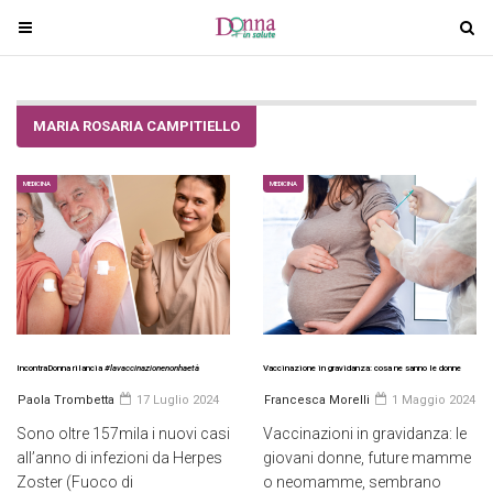
T
T
o
o
g
g
g
g
MARIA ROSARIA CAMPITIELLO
l
l
e
e
n
n
MEDICINA
MEDICINA
a
a
v
v
i
i
g
g
a
a
t
t
i
i
IncontraDonna rilancia
#lavaccinazionenonhaetà
Vaccinazione in gravidanza: cosa ne sanno le donne
o
o
Paola Trombetta
17 Luglio 2024
Francesca Morelli
1 Maggio 2024
n
n
Sono oltre 157mila i nuovi casi
Vaccinazioni in gravidanza: le
all’anno di infezioni da Herpes
giovani donne, future mamme
Zoster (Fuoco di
o neomamme, sembrano