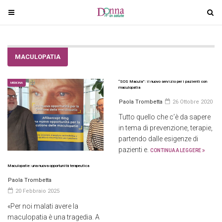
T
T
o
o
g
g
g
g
MACULOPATIA
l
l
e
e
n
“SOS Macula”: il nuovo servizio per i pazienti con
n
MEDICINA
maculopatia
a
a
Paola Trombetta
26 Ottobre 2020
v
v
Tutto quello che c’è da sapere
i
i
in tema di prevenzione, terapie,
g
g
partendo dalle esigenze di
a
a
pazienti e.
CONTINUA A LEGGERE
t
t
i
i
Maculopatie: una nuova opportunità terapeutica
o
o
Paola Trombetta
n
n
20 Febbraio 2025
«Per noi malati avere la
maculopatia è una tragedia. A