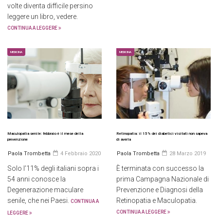
volte diventa difficile persino
leggere un libro, vedere.
CONTINUA A LEGGERE
MEDICINA
MEDICINA
Maculopatia senile: febbraio è il mese della
Retinopatia: il 15% dei diabetici visitati non sapeva
prevenzione
di averla
Paola Trombetta
4 Febbraio 2020
Paola Trombetta
28 Marzo 2019
Solo l’11% degli italiani sopra i
È terminata con successo la
54 anni conosce la
prima Campagna Nazionale di
Degenerazione maculare
Prevenzione e Diagnosi della
senile, che nei Paesi.
Retinopatia e Maculopatia.
CONTINUA A
CONTINUA A LEGGERE
LEGGERE