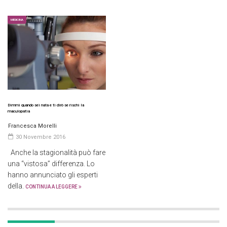
MEDICINA
Dimmi quando sei nata e ti dirò se rischi la
maculopatia
Francesca Morelli
30 Novembre 2016
Anche la stagionalità può fare
una “vistosa” differenza. Lo
hanno annunciato gli esperti
della.
CONTINUA A LEGGERE