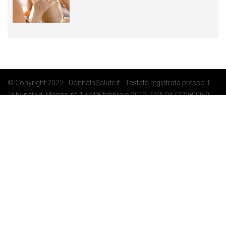
© Copyright 2022 - DonnaInSalute.it - Testata registrata presso il
Tribunale di Monza: n° 1 dell'8 febbraio 2012 P.IVA 04722080969 -
Privacy Policy
-
Cookie Policy
-
Preferenze