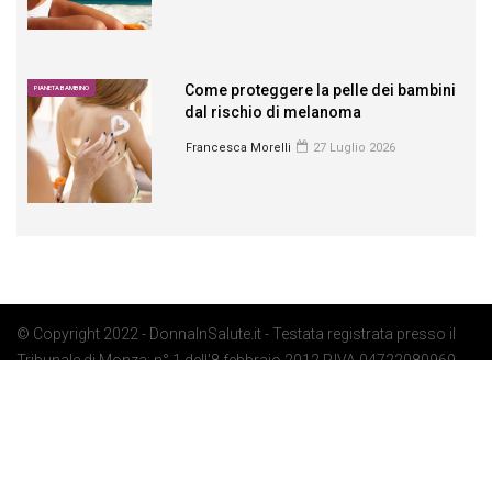
Come proteggere la pelle dei bambini
PIANETA BAMBINO
dal rischio di melanoma
Francesca Morelli
27 Luglio 2026
© Copyright 2022 - DonnaInSalute.it - Testata registrata presso il
Tribunale di Monza: n° 1 dell'8 febbraio 2012 P.IVA 04722080969 -
Privacy Policy
-
Cookie Policy
-
Preferenze