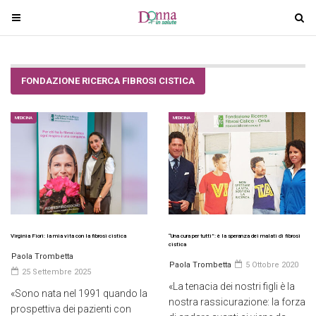
T
T
o
o
g
g
g
g
FONDAZIONE RICERCA FIBROSI CISTICA
l
l
e
e
n
n
MEDICINA
MEDICINA
a
a
v
v
i
i
g
g
a
a
t
t
i
i
Virginia Fiori: la mia vita con la fibrosi cistica
“Una cura per tutti”: è la speranza dei malati di fibrosi
cistica
o
o
Paola Trombetta
Paola Trombetta
5 Ottobre 2020
n
n
25 Settembre 2025
«La tenacia dei nostri figli è la
«Sono nata nel 1991 quando la
nostra rassicurazione: la forza
prospettiva dei pazienti con