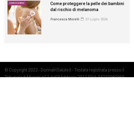
Come proteggere la pelle dei bambini
PIANETA BAMBINO
dal rischio di melanoma
Francesca Morelli
27 Luglio 2026
© Copyright 2022 - DonnaInSalute.it - Testata registrata presso il
Tribunale di Monza: n° 1 dell'8 febbraio 2012 P.IVA 04722080969 -
Privacy Policy
-
Cookie Policy
-
Preferenze