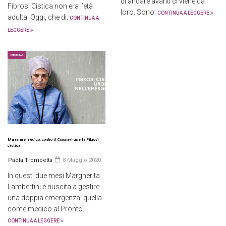
di andare avanti ci viene da
Fibrosi Cistica non era l’età
loro. Sono.
CONTINUA A LEGGERE
adulta. Oggi, che di.
CONTINUA A
LEGGERE
MEDICINA
Mamma e medico: contro il Coronavirus e la Fibrosi
cistica
Paola Trombetta
8 Maggio 2020
In questi due mesi Margherita
Lambertini è riuscita a gestire
una doppia emergenza: quella
come medico al Pronto.
CONTINUA A LEGGERE