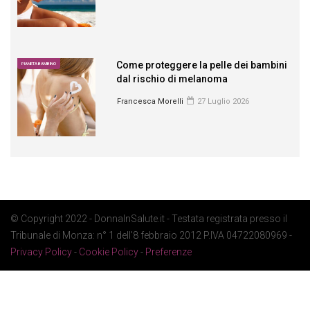
Come proteggere la pelle dei bambini
PIANETA BAMBINO
dal rischio di melanoma
Francesca Morelli
27 Luglio 2026
© Copyright 2022 - DonnaInSalute.it - Testata registrata presso il
Tribunale di Monza: n° 1 dell'8 febbraio 2012 P.IVA 04722080969 -
Privacy Policy
-
Cookie Policy
-
Preferenze