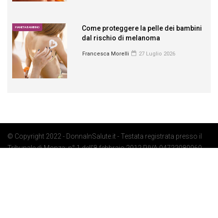
Come proteggere la pelle dei bambini
PIANETA BAMBINO
dal rischio di melanoma
Francesca Morelli
27 Luglio 2026
© Copyright 2022 - DonnaInSalute.it - Testata registrata presso il
Tribunale di Monza: n° 1 dell'8 febbraio 2012 P.IVA 04722080969 -
Privacy Policy
-
Cookie Policy
-
Preferenze