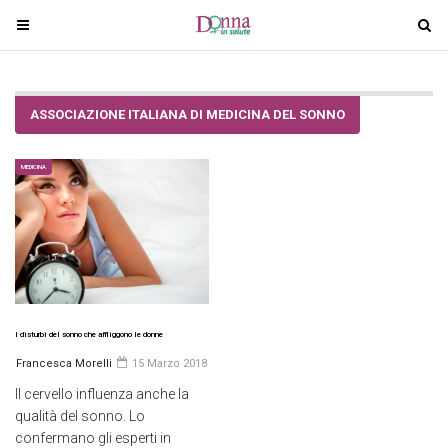
T
T
o
o
g
g
g
g
ASSOCIAZIONE ITALIANA DI MEDICINA DEL SONNO
l
l
e
e
n
n
MEDICINA
a
a
v
v
i
i
g
g
a
a
t
t
i
i
I disturbi del sonno che affliggono le donne
o
o
Francesca Morelli
15 Marzo 2018
n
n
Il cervello influenza anche la
qualità del sonno. Lo
confermano gli esperti in