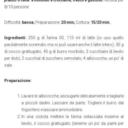
pranzo o cena: è morbido e croccante, fresco e gustoso.
Ricetta per
8/10 persone
​Difficoltà:
bassa;
Preparazione:
20 min;
Cottura:
15/20 min.
Ingredienti:
250 g di farina 00, 110 ml di latte (io uso quello
parzialmente scremato ma si può usare anche il latte intero), 30 g
di cocco grattugiato, 45 g di burro morbido, 2 cucchiaini di lievito
per dolci, 2 cucchiai di zucchero semolato, 4 albicocche, un po’ di
sale.
Preparazione:
Lavare le albicocche, asciugarle delicatamente e tagliarle
a piccoli dadini. Lasciare da parte. Togliere il burro dal
frigorifero e lasciare ammorbidire.
In una ciotola mettere la farina setacciata insieme al
lievito, il cocco grattugiato (tenerne un po’ da parte per