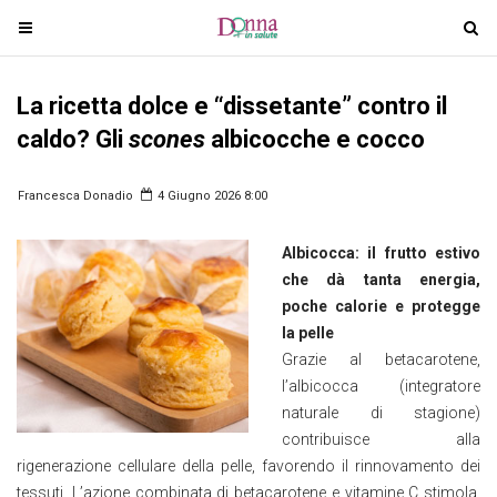
T
T
o
o
g
g
La ricetta dolce e “dissetante” contro il
g
g
l
l
caldo? Gli
scones
albicocche e cocco
e
e
n
n
Francesca Donadio
4 Giugno 2026 8:00
a
a
v
v
Albicocca: il frutto estivo
i
i
che dà tanta energia,
g
g
poche calorie e protegge
a
a
la pelle
t
t
Grazie al betacarotene,
i
i
l’albicocca (integratore
o
o
naturale di stagione)
n
n
contribuisce alla
rigenerazione cellulare della pelle, favorendo il rinnovamento dei
tessuti. L’azione combinata di betacarotene e vitamine C stimola,