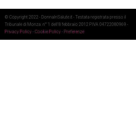
© Copyright 2022 - DonnaInSalute.it - Testata registrata presso il
Tribunale di Monza: n° 1 dell'8 febbraio 2012 P.IVA 04722080969 -
Privacy Policy
-
Cookie Policy
-
Preferenze