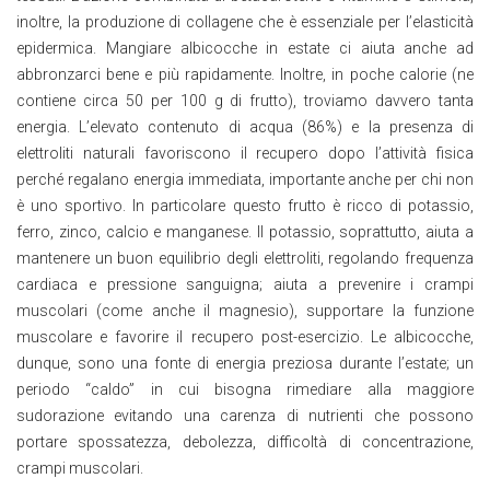
inoltre, la produzione di collagene che è essenziale per l’elasticità
epidermica. Mangiare albicocche in estate ci aiuta anche ad
abbronzarci bene e più rapidamente. Inoltre, in poche calorie (ne
contiene circa 50 per 100 g di frutto), troviamo davvero tanta
energia. L’elevato contenuto di acqua (86%) e la presenza di
elettroliti naturali favoriscono il recupero dopo l’attività fisica
perché regalano energia immediata, importante anche per chi non
è uno sportivo. In particolare questo frutto è ricco di potassio,
ferro, zinco, calcio e manganese. Il potassio, soprattutto, aiuta a
mantenere un buon equilibrio degli elettroliti, regolando frequenza
cardiaca e pressione sanguigna; aiuta a prevenire i crampi
muscolari (come anche il magnesio), supportare la funzione
muscolare e favorire il recupero post-esercizio. Le albicocche,
dunque, sono una fonte di energia preziosa durante l’estate; un
periodo “caldo” in cui bisogna rimediare alla maggiore
sudorazione evitando una carenza di nutrienti che possono
portare spossatezza, debolezza, difficoltà di concentrazione,
crampi muscolari.