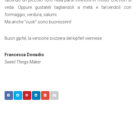
facendo un piccolo foro nella parte inferiore in modo che non si
veda. Oppure gustateli tagliandoli a metà e farcendoli con
formaggio, verdura, salumi.
Ma anche “vuoti” sono buonissimi!
Buon gipfel, la versione svizzera del kipferl viennese.
Francesca Donadio
Sweet Things Maker