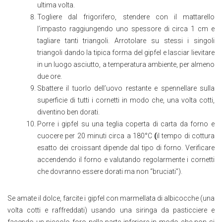
ultima volta.
Togliere dal frigorifero, stendere con il mattarello
l’impasto raggiungendo uno spessore di circa 1 cm e
tagliare tanti triangoli. Arrotolare su stessi i singoli
triangoli dando la tipica forma del gipfel e lasciar lievitare
in un luogo asciutto, a temperatura ambiente, per almeno
due ore.
Sbattere il tuorlo dell’uovo restante e spennellare sulla
superficie di tutti i cornetti in modo che, una volta cotti,
diventino ben dorati.
Porre i gipfel su una teglia coperta di carta da forno e
cuocere per 20 minuti circa a 180°C
(
il tempo di cottura
esatto dei croissant dipende dal tipo di forno. Verificare
accendendo il forno e valutando regolarmente i cornetti
che dovranno essere dorati ma non “bruciati”).
Se amate il dolce, farcite i gipfel con marmellata di albicocche (una
volta cotti e raffreddati) usando una siringa da pasticciere e