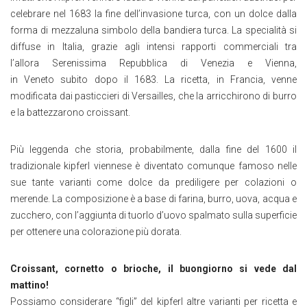
celebrare nel 1683 la fine dell’invasione turca, con un dolce dalla
forma di mezzaluna simbolo della bandiera turca. La specialità si
diffuse in Italia, grazie agli intensi rapporti commerciali tra
l’allora Serenissima Repubblica di Venezia e Vienna,
in Veneto subito dopo il 1683. La ricetta, in Francia, venne
modificata dai pasticcieri di Versailles, che la arricchirono di burro
e la battezzarono croissant.
Più leggenda che storia, probabilmente, dalla fine del 1600 il
tradizionale kipferl viennese è diventato comunque famoso nelle
sue tante varianti come dolce da prediligere per colazioni o
merende. La composizione è a base di farina, burro, uova, acqua e
zucchero, con l’aggiunta di tuorlo d’uovo spalmato sulla superficie
per ottenere una colorazione più dorata.
Croissant, cornetto o brioche, il buongiorno si vede dal
mattino!
Possiamo considerare “figli” del kipferl altre varianti per ricetta e