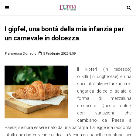
T
T
o
o
g
g
I gipfel, una bontà della mia infanzia per
g
g
l
l
un carnevale in dolcezza
e
e
n
n
Francesca Donadio
5 Febbraio 2025 8:59
a
a
v
v
Il kipferl (in tedesco)
i
i
o kifli (in ungherese) è una
g
g
specialità alimentare austro-
a
a
ungarica dolce o salata a
t
t
forma di mezzaluna
i
i
crescente. Questo dolce,
o
o
con variazioni che
n
n
cambiano da Paese a
Paese, sembra essere nato da una battaglia. La leggenda racconta
infatti che i kipferl vennero ideati a Vienna dai panettieri austriaci per