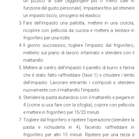
un pizzico di sale (aggiungere più o meno sale in
funzione del gusto personale). Impastare fino ad ottenere
un impasto liscio, omogeno ed elastico.
Fare dell’impasto una pallotta, mettere in una ciotola,
ricoprire con pellicola da cucina e mettere a lievitare in
frigorifero per una notte.
Il giorno successivo, togliere l’impasto dal frigorifero,
metterlo sul piano di lavoro infarinato e stendere con il
mattarello.
Mettere al centro dell’impasto il panetto di burro e farina
che è stato fatto raffreddare (fase 1) e chiudere i lembi
dell’impasto. Lavorare entrambi i composti e stendere
nuovamente con il mattarello l’impasto.
Stendere la pasta aiutandosi con il mattarello e piegare in
4 (come si usa fare con la sfoglia), coprire con pellicola
e mettere in frigorifero per 15/20 minuti.
Togliere dal frigorifero e ripetere l’operazione (stendere la
pasta e richiuderla in 4), facendo raffreddare in
frigorifero per altri 15 minuti. Ripetere per una terza e