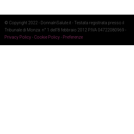
© Copyright 2022 - DonnaInSalute.it - Testata registrata presso il
Tribunale di Monza: n° 1 dell'8 febbraio 2012 P.IVA 04722080969 -
Privacy Policy
-
Cookie Policy
-
Preferenze