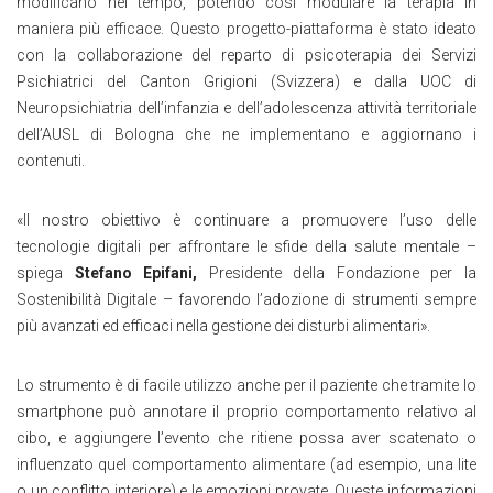
modificano nel tempo, potendo così modulare la terapia in
maniera più efficace. Questo progetto-piattaforma è stato ideato
con la collaborazione del reparto di psicoterapia dei Servizi
Psichiatrici del Canton Grigioni (Svizzera) e dalla UOC di
Neuropsichiatria dell’infanzia e dell’adolescenza attività territoriale
dell’AUSL di Bologna che ne implementano e aggiornano i
contenuti.
«Il nostro obiettivo è continuare a promuovere l’uso delle
tecnologie digitali per affrontare le sfide della salute mentale –
spiega
Stefano Epifani,
Presidente della Fondazione per la
Sostenibilità Digitale – favorendo l’adozione di strumenti sempre
più avanzati ed efficaci nella gestione dei disturbi alimentari».
Lo strumento è di facile utilizzo anche per il paziente che tramite lo
smartphone può annotare il proprio comportamento relativo al
cibo, e aggiungere l’evento che ritiene possa aver scatenato o
influenzato quel comportamento alimentare (ad esempio, una lite
o un conflitto interiore) e le emozioni provate. Queste informazioni