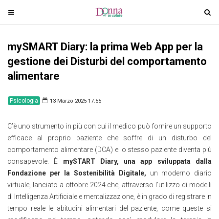
T
T
o
o
g
g
mySMART Diary: la prima Web App per la
g
g
l
l
gestione dei Disturbi del comportamento
e
e
alimentare
n
n
a
a
Psicologia
13 Marzo 2025 17:55
v
v
i
i
C’è uno strumento in più con cui il medico può fornire un supporto
g
g
efficace al proprio paziente che soffre di un disturbo del
a
a
comportamento alimentare (DCA) e lo stesso paziente diventa più
t
t
consapevole. È
mySTART Diary, una app sviluppata dalla
i
i
Fondazione per la Sostenibilità Digitale,
un moderno diario
o
o
virtuale, lanciato a ottobre 2024 che, attraverso l’utilizzo di modelli
n
n
di Intelligenza Artificiale e mentalizzazione, è in grado di registrare in
tempo reale le abitudini alimentari del paziente, come queste si