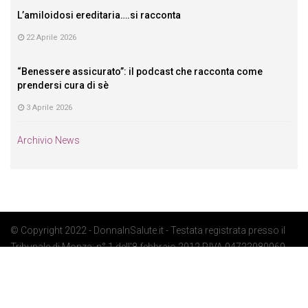
L’amiloidosi ereditaria….si racconta
22 Aprile 2026
“Benessere assicurato”: il podcast che racconta come
prendersi cura di sè
3 Aprile 2026
Archivio News
© Copyright 2022 - DonnaInSalute.it - Testata registrata presso il
Tribunale di Monza: n° 1 dell'8 febbraio 2012 P.IVA 04722080969 -
Privacy Policy
-
Cookie Policy
-
Preferenze