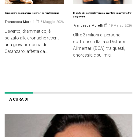
Depressione post partum: i segnali da non trascurare
Disturbi del comportamento alimentare in aumento tra i
più giovani
Francesca Morelli
8 Maggio 2026
Francesca Morelli
19 Marzo 2026
L’evento, drammatico, è
Oltre 3 milioni di persone
balzato alle cronache recenti:
soffrono in Italia di Disturbi
una giovane donna di
Alimentari (DCA): tra questi,
Catanzaro, affetta da...
anoressia e bulimia....
A CURA DI