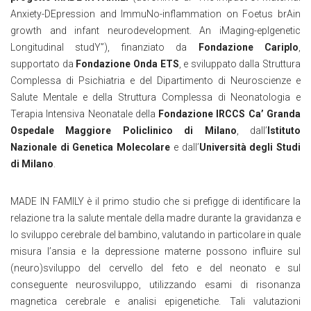
Anxiety-DEpression and ImmuNo-inflammation on Foetus brAin
growth and infant neurodevelopment. An iMaging-epIgenetic
Longitudinal studY”), finanziato da
Fondazione Cariplo
,
supportato da
Fondazione Onda ETS
, e sviluppato dalla Struttura
Complessa di Psichiatria e del Dipartimento di Neuroscienze e
Salute Mentale e della Struttura Complessa di Neonatologia e
Terapia Intensiva Neonatale della
Fondazione IRCCS Ca’ Granda
Ospedale Maggiore Policlinico di Milano
, dall’
Istituto
Nazionale di Genetica Molecolare
e dall’
Università degli Studi
di Milano
.
MADE IN FAMILY è il primo studio che si prefigge di identificare la
relazione tra la salute mentale della madre durante la gravidanza e
lo sviluppo cerebrale del bambino, valutando in particolare in quale
misura l’ansia e la depressione materne possono influire sul
(neuro)sviluppo del cervello del feto e del neonato e sul
conseguente neurosviluppo, utilizzando esami di risonanza
magnetica cerebrale e analisi epigenetiche. Tali valutazioni