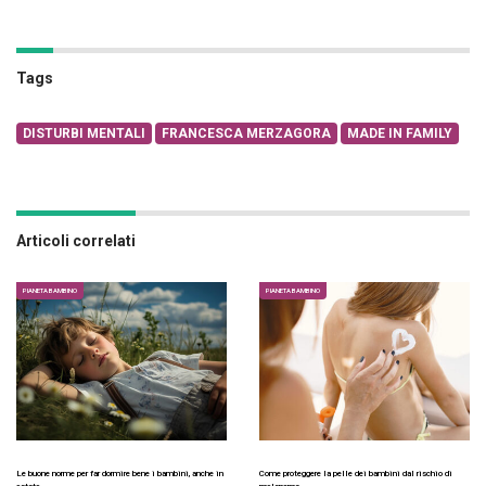
Tags
DISTURBI MENTALI
FRANCESCA MERZAGORA
MADE IN FAMILY
Articoli correlati
PIANETA BAMBINO
PIANETA BAMBINO
Le buone norme per far dormire bene i bambini, anche in
Come proteggere la pelle dei bambini dal rischio di