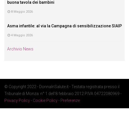
buona tavola dei bambini
8 Maggio 2026
Asma infantile: al via la Campagna di sensibilizzazione SIAIP
4 Maggio 2026
Archivio News
© Copyright 2022 - DonnaInSalute.it - Testata registrata presso il
Tribunale di Monza: n° 1 dell'8 febbraio 2012 P.IVA 04722080969 -
Privacy Policy
-
Cookie Policy
-
Preferenze