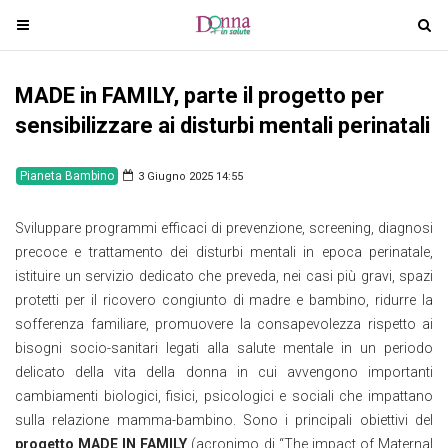
T
T
o
o
g
g
MADE in FAMILY, parte il progetto per
g
g
l
l
sensibilizzare ai disturbi mentali perinatali
e
e
n
n
Pianeta Bambino
3 Giugno 2025 14:55
a
a
v
v
Sviluppare programmi efficaci di prevenzione, screening, diagnosi
i
i
precoce e trattamento dei disturbi mentali in epoca perinatale,
g
g
istituire un servizio dedicato che preveda, nei casi più gravi, spazi
a
a
protetti per il ricovero congiunto di madre e bambino, ridurre la
t
t
sofferenza familiare, promuovere la consapevolezza rispetto ai
i
i
bisogni socio-sanitari legati alla salute mentale in un periodo
o
o
delicato della vita della donna in cui avvengono importanti
n
n
cambiamenti biologici, fisici, psicologici e sociali che impattano
sulla relazione mamma-bambino. Sono i principali obiettivi del
progetto MADE IN FAMILY
(acronimo di “The impact of Maternal